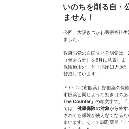
稿
いのちを削る自・
日:
ません！
今回、大阪きづがわ医療福祉生
ました。
政府与党の自民党と公明党は、2
（骨太方針）を6月に発表しま
保険適用外」と「病床11万床
賛成しています。
＊ OTC（市販薬）類似薬の保
市販薬と同じような効き目のある
The Counter」
の頭文字で、「
ては、
健康保険の対象から外す
されても保険が使えなくなるた
まいます。そこで調剤薬局「こ