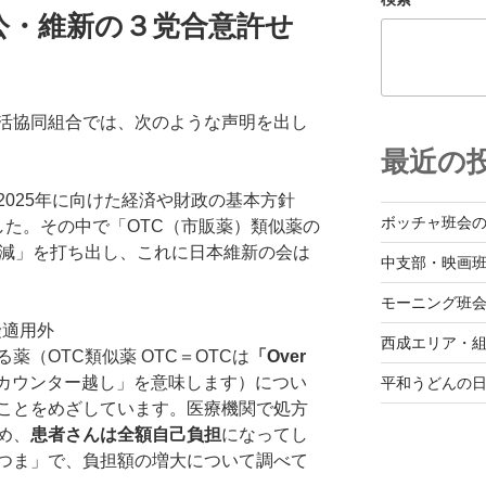
公・維新の３党合意許せ
活協同組合では、次のような声明を出し
最近の
025年に向けた経済や財政の基本方針
ボッチャ班会
した。その中で「OTC（市販薬）類似薬の
削減」を打ち出し、これに日本維新の会は
中支部・映画
モーニング班
険適用外
西成エリア・
薬（OTC類似薬 OTC＝OTCは
「Over
カウンター越し」を意味します）につい
平和うどんの
ことをめざしています。医療機関で処方
め、
患者さんは全額自己負担
になってし
つま」で、負担額の増大について調べて