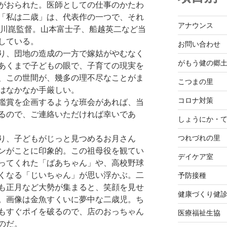
がおられた。医師としての仕事のかたわ
「私は二歳」は、代表作の一つで、それ
アナウンス
市川崑監督。山本富士子、船越英二など当
している。
お問い合わせ
り、団地の造成の一方で嫁姑がやむなく
がもう健の郷
あくまで子どもの眼で、子育ての現実を
、この世間が、幾多の理不尽なことがま
こつまの里
はなかなか手厳しい。
コロナ対策
鑑賞を企画するような班会があれば、当
るので、ご連絡いただければ幸いであ
しょうにか・
つれづれの里
り、子どもがじっと見つめるお月さん
ンがことに印象的。この祖母役を観てい
デイケア室
ってくれた「ばあちゃん」や、高校野球
くなる「じいちゃん」が思い浮かぶ。二
予防接種
も正月など大勢が集まると、笑顔を見せ
健康づくり健
。画像は金魚すくいに夢中な二歳児。ち
もすぐポイを破るので、店のおっちゃん
医療福祉生協
のだ。