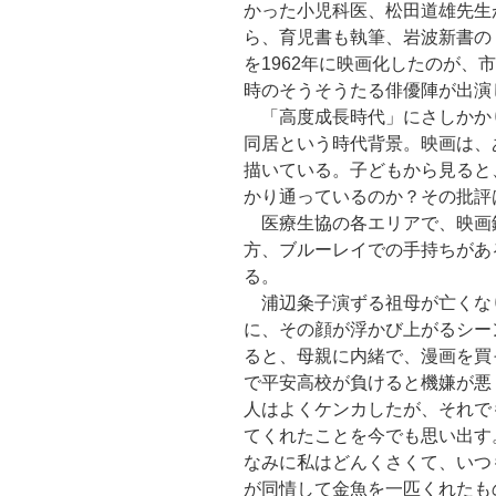
かった小児科医、松田道雄先生
ら、育児書も執筆、岩波新書の
を1962年に映画化したのが、
時のそうそうたる俳優陣が出演
「高度成長時代」にさしかか
同居という時代背景。映画は、
描いている。子どもから見ると
かり通っているのか？その批評
医療生協の各エリアで、映画
方、ブルーレイでの手持ちがあ
る。
浦辺粂子演ずる祖母が亡くな
に、その顔が浮かび上がるシー
ると、母親に内緒で、漫画を買
で平安高校が負けると機嫌が悪
人はよくケンカしたが、それで
てくれたことを今でも思い出す
なみに私はどんくさくて、いつ
が同情して金魚を一匹くれたも