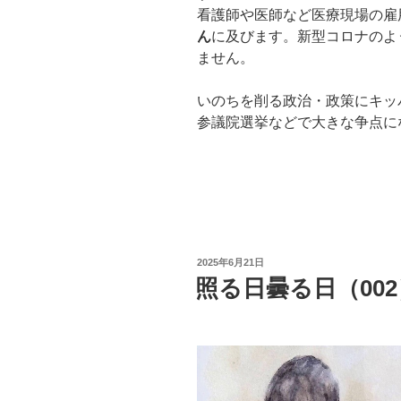
看護師や医師など医療現場の雇
ん
に及びます。新型コロナのよ
ません。
いのちを削る政治・政策にキッ
参議院選挙などで大きな争点に
投
2025年6月21日
稿
照る日曇る日（002
日: