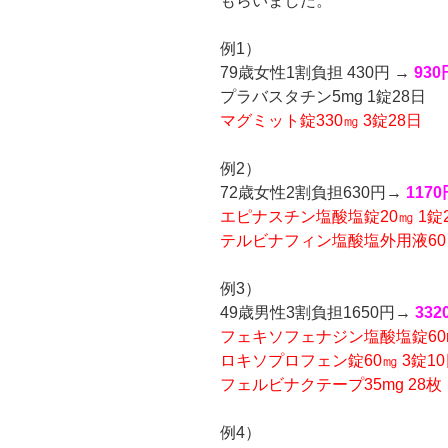
もらいました。
例1）
79歳女性1割負担 430円 →
930
プラバスタチン5mg 1錠28日
マグミット錠330㎎ 3錠28日
例2）
72歳女性2割負担630円→
1170
エピナスチン塩酸塩錠20㎎ 1錠
テルビナフィン塩酸塩外用液60
例3）
49歳男性3割負担1650円→
332
フェキソフェナジン塩酸塩錠60m
ロキソプロフェン錠60㎎ 3錠10
フェルビナクテープ35mg 28枚
例4）