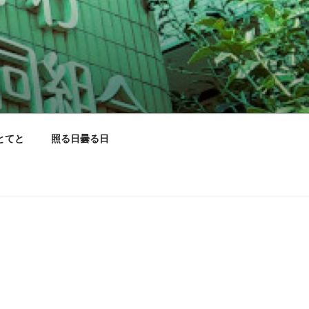
とてと
照る日曇る日