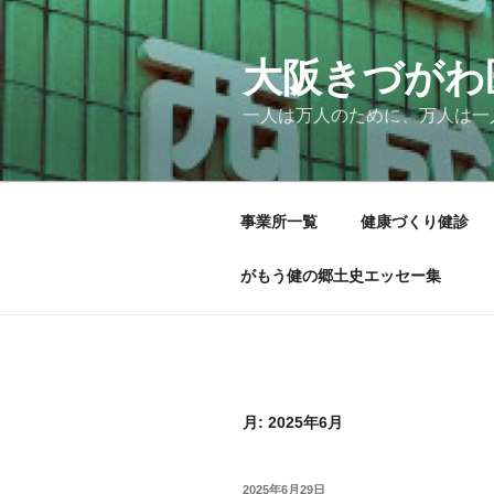
コ
ン
テ
大阪きづがわ
ン
一人は万人のために、万人は一
ツ
へ
ス
キ
事業所一覧
健康づくり健診
ッ
プ
がもう健の郷土史エッセー集
月:
2025年6月
投
2025年6月29日