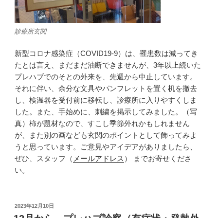
診療所玄関
新型コロナ感染症（COVID19-9）は、罹患数は減ってき
たとは言え、まだまだ油断できませんが、3年以上続いた
プレハブでのそとの外来を、先週から中止しています。
それに伴い、余分な文具やパンフレットを置く机を撤去
し、検温器を受付前に移転し、診療所に入りやすくしま
した。また、手始めに、刺繍を掲示してみました。（写
真）柿が題材なので、すこし季節外れかもしれません
が、また別の画なども玄関のポイントとして飾ってみよ
うと思っています。ご意見やアイデアがありましたら、
ぜひ、スタッフ（
メールアドレス
） までお寄せくださ
い。
投
2023年12月10日
稿