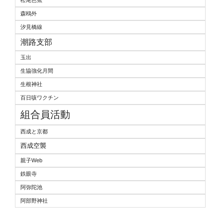
松尾芭蕉
森鴎外
汐見橋線
潮路支部
玉出
生協強化月間
生根神社
百日咳ワクチン
組合員活動
西成と京都
西成空襲
親子Web
鉄眼寺
阿弥陀池
阿部野神社