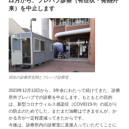
12月から、プレハブ診察（有症状・発熱外
日:
来）を中止します
現在の診療所玄関とプレハブ診察室
2023年12月13日から、3年余にわたって続けてきた、診療
所外プレハブでの診察を中止します。もともとの目的
は、新型コロナウィルス感染症（COVID19-9）の拡がり
の防止のためでした。まだまだ油断はできませんが、か
かる方が一定程度減ってきたからです。
今後は、診療所内の診察室に直接入っていただくことに