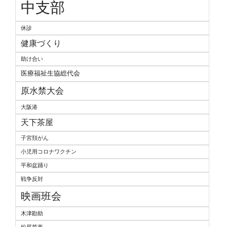
中支部
休診
健康づくり
助け合い
医療福祉生協総代会
原水禁大会
大阪港
天下茶屋
子宮頚がん
小児用コロナワクチン
平和盆踊り
戦争反対
映画班会
木津勘助