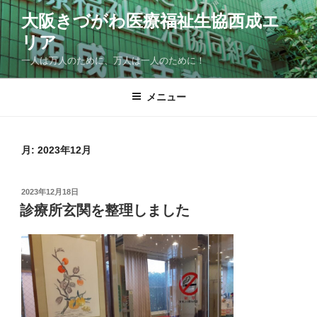
コ
大阪きづがわ医療福祉生協西成エ
ン
リア
テ
ン
一人は万人のために、万人は一人のために！
ツ
へ
メニュー
ス
キ
ッ
月:
2023年12月
プ
投
2023年12月18日
稿
診療所玄関を整理しました
日: