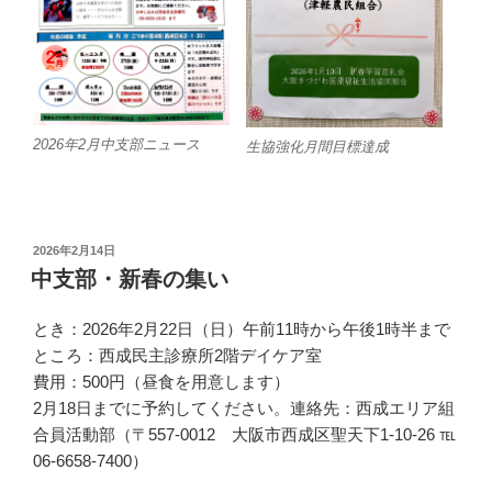
2026年2月中支部ニュース
生協強化月間目標達成
投
2026年2月14日
稿
中支部・新春の集い
日:
とき：2026年2月22日（日）午前11時から午後1時半まで
ところ：西成民主診療所2階デイケア室
費用：500円（昼食を用意します）
2月18日までに予約してください。連絡先：西成エリア組
合員活動部（〒557-0012 大阪市西成区聖天下1-10-26 ℡
06-6658-7400）