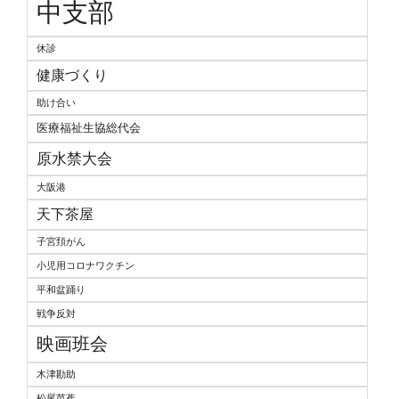
中支部
休診
健康づくり
助け合い
医療福祉生協総代会
原水禁大会
大阪港
天下茶屋
子宮頚がん
小児用コロナワクチン
平和盆踊り
戦争反対
映画班会
木津勘助
松尾芭蕉