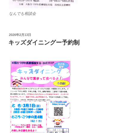
なんでも相談会
投
2026年2月13日
稿
キッズダイニングー予約制
日: