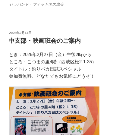
セラバンド・フィットネス班会
投
2026年2月14日
稿
中支部・映画班会のご案内
日:
とき：2026年2月27日（金）午後2時から
ところ：こつまの里4階（西成区松2-1-35）
タイトル：釣りバカ日誌スペシャル
参加費無料、どなたでもお気軽にどうぞ！