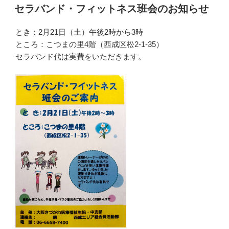
稿
セラバンド・フィットネス班会のお知らせ
日:
とき：2月21日（土）午後2時から3時
ところ：こつまの里4階（西成区松2-1-35）
セラバンド代は実費をいただきます。