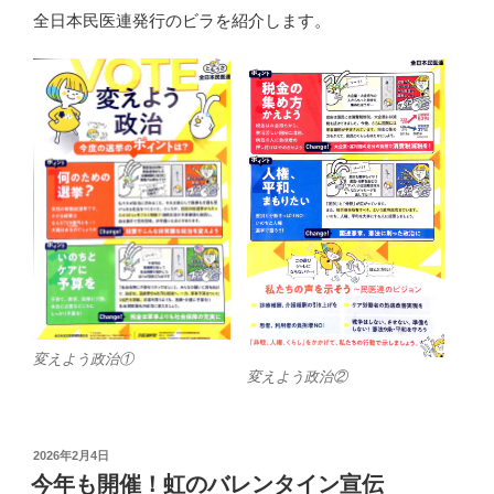
全日本民医連発行のビラを紹介します。
変えよう政治①
変えよう政治②
投
2026年2月4日
稿
今年も開催！虹のバレンタイン宣伝