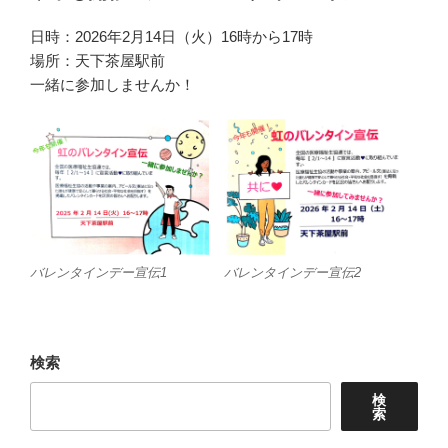
日:
日時：2026年2月14日（火）16時から17時
場所：天下茶屋駅前
一緒に参加しませんか！
バレンタインデー宣伝2
バレンタインデー宣伝1
検索
検
索