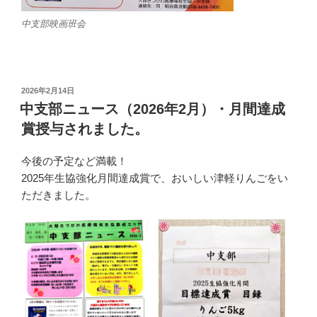
中支部映画班会
投
2026年2月14日
稿
中支部ニュース（2026年2月）・月間達成
日:
賞授与されました。
今後の予定など満載！
2025年生協強化月間達成賞で、おいしい津軽りんごをい
ただきました。