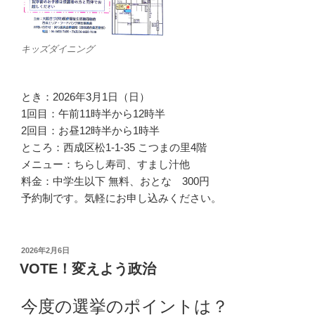
キッズダイニング
とき：2026年3月1日（日）
1回目：午前11時半から12時半
2回目：お昼12時半から1時半
ところ：西成区松1-1-35 こつまの里4階
メニュー：ちらし寿司、すまし汁他
料金：中学生以下 無料、おとな 300円
予約制です。気軽にお申し込みください。
投
2026年2月6日
稿
VOTE！変えよう政治
日:
今度の選挙のポイントは？