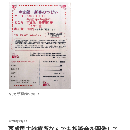
中支部新春の集い
投
2026年2月14日
稿
西成民主診療所なんでも相談会を開催して