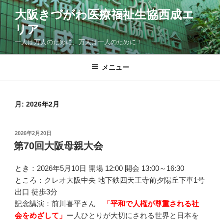
コ
大阪きづがわ医療福祉生協西成エ
ン
リア
テ
ン
一人は万人のために、万人は一人のために！
ツ
へ
メニュー
ス
キ
ッ
月:
2026年2月
プ
投
2026年2月20日
稿
第70回大阪母親大会
日:
とき：2026年5月10日 開場 12:00 開会 13:00～16:30
ところ：クレオ大阪中央 地下鉄四天王寺前夕陽丘下車1号
出口 徒歩3分
記念講演：前川喜平さん
「平和で人権が尊重される社
会をめざして」
ー人ひとりが大切にされる世界と日本を