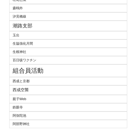
森鴎外
汐見橋線
潮路支部
玉出
生協強化月間
生根神社
百日咳ワクチン
組合員活動
西成と京都
西成空襲
親子Web
鉄眼寺
阿弥陀池
阿部野神社