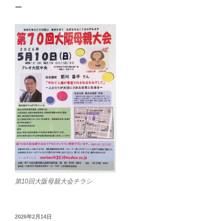
ー
第10回大阪母親大会チラシ
投
2026年2月14日