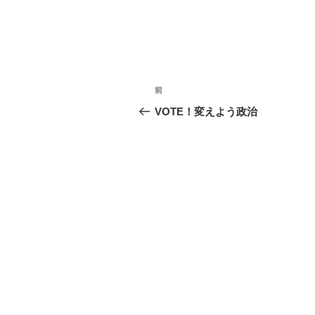
投
前
前
稿
の
VOTE！変えよう政治
投
ナ
稿
ビ
ゲ
ー
シ
ョ
ン