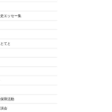
土史エッセー集
てとてと
診
会保障活動
講演会