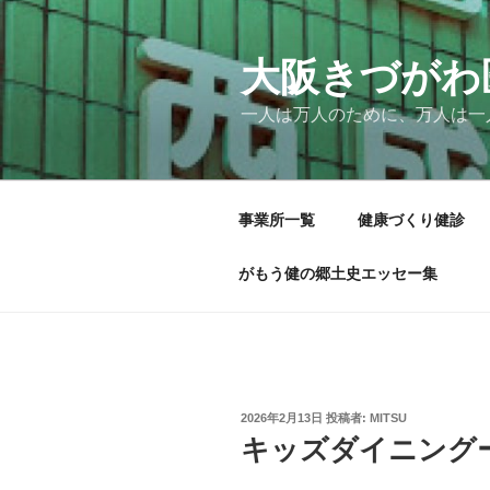
コ
ン
テ
大阪きづがわ
ン
一人は万人のために、万人は一
ツ
へ
ス
キ
事業所一覧
健康づくり健診
ッ
プ
がもう健の郷土史エッセー集
投
2026年2月13日
投稿者:
MITSU
稿
キッズダイニング
日: