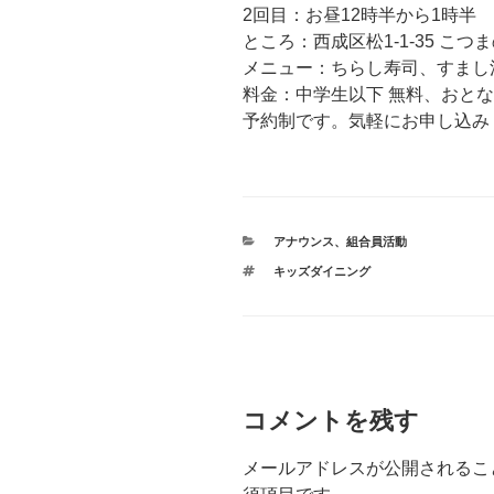
2回目：お昼12時半から1時半
ところ：西成区松1-1-35 こつ
メニュー：ちらし寿司、すまし
料金：中学生以下 無料、おとな
予約制です。気軽にお申し込み
カ
アナウンス
、
組合員活動
テ
タ
キッズダイニング
ゴ
グ
リ
ー
コメントを残す
メールアドレスが公開されるこ