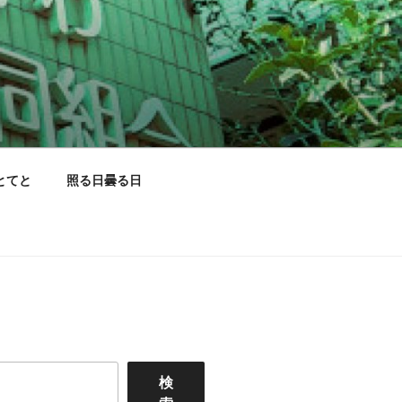
とてと
照る日曇る日
検