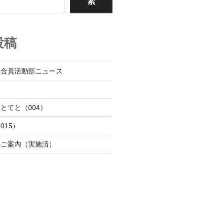
索
投稿
組合員活動部ニュース
日
とてと（004）
015）
のご案内（実施済）