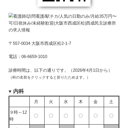
〒557-0034 大阪市西成区松2-1-7
電話：06-6659-1010
診療時間は、以下の通りです。（2026年4月1日から）
（科の名前をクリックすると折りたためます。）
内科
月
火
水
木
金
土
９時～12
〇
〇
〇
〇
〇
〇
時