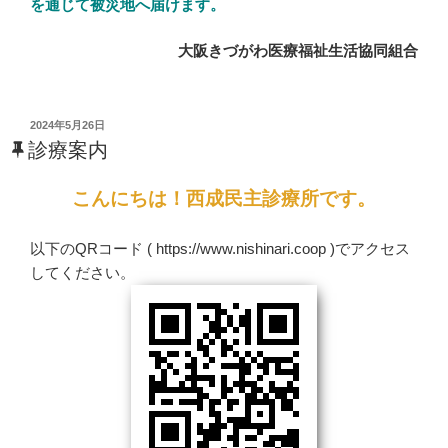
を通じて被災地へ届けます。
大阪きづがわ医療福祉生活協同組合
投
2024年5月26日
稿
診療案内
日:
こんにちは！西成民主診療所です。
以下のQRコード ( https://www.nishinari.coop )でアクセス
してください。