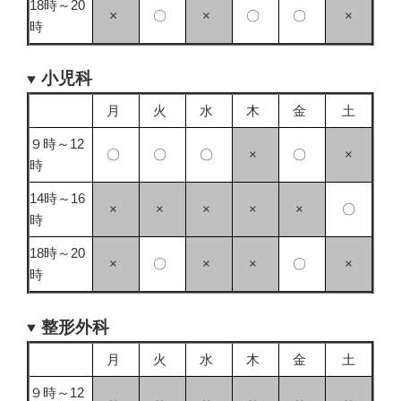
18時～20
×
〇
×
〇
〇
×
時
小児科
月
火
水
木
金
土
９時～12
〇
〇
〇
×
〇
×
時
14時～16
×
×
×
×
×
〇
時
18時～20
×
〇
×
×
〇
×
時
整形外科
月
火
水
木
金
土
９時～12