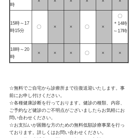
×
×
×
×
×
×
時
〇
15時～17
＊14時
〇
×
×
〇
×
時15分
～17時
18時～20
×
×
×
〇
×
×
時
☆無料でご自宅から診療所まで往復送迎いたします。事
前にお申し付けください。
☆各種健康診断を行っております。健診の種類、内容、
ご予約など健診のご不明点がございましたらお気軽にお
問い合わせください。
☆お支払いが困難な方のための無料低額診療事業を行っ
ております。詳しくはお問い合わせください。