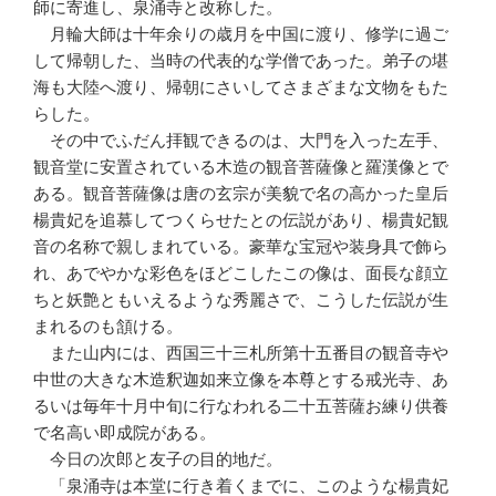
師に寄進し、泉涌寺と改称した。
月輪大師は十年余りの歳月を中国に渡り、修学に過ご
して帰朝した、当時の代表的な学僧であった。弟子の堪
海も大陸へ渡り、帰朝にさいしてさまざまな文物をもた
らした。
その中でふだん拝観できるのは、大門を入った左手、
観音堂に安置されている木造の観音菩薩像と羅漢像とで
ある。観音菩薩像は唐の玄宗が美貌で名の高かった皇后
楊貴妃を追慕してつくらせたとの伝説があり、楊貴妃観
音の名称で親しまれている。豪華な宝冠や装身具で飾ら
れ、あでやかな彩色をほどこしたこの像は、面長な顔立
ちと妖艶ともいえるような秀麗さで、こうした伝説が生
まれるのも頷ける。
また山内には、西国三十三札所第十五番目の観音寺や
中世の大きな木造釈迦如来立像を本尊とする戒光寺、あ
るいは毎年十月中旬に行なわれる二十五菩薩お練り供養
で名高い即成院がある。
今日の次郎と友子の目的地だ。
「泉涌寺は本堂に行き着くまでに、このような楊貴妃