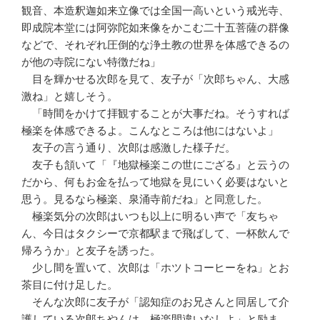
観音、本造釈迦如来立像では全国一高いという戒光寺、
即成院本堂には阿弥陀如来像をかこむ二十五菩薩の群像
などで、それぞれ圧倒的な浄土教の世界を体感できるの
が他の寺院にない特徴だね」
目を輝かせる次郎を見て、友子が「次郎ちゃん、大感
激ね」と嬉しそう。
「時間をかけて拝観することが大事だね。そうすれば
極楽を体感できるよ。こんなところは他にはないよ」
友子の言う通り、次郎は感激した様子だ。
友子も頷いて「『地獄極楽この世にござる』と云うの
だから、何もお金を払って地獄を見にいく必要はないと
思う。見るなら極楽、泉涌寺前だね」と同意した。
極楽気分の次郎はいつも以上に明るい声で「友ちゃ
ん、今日はタクシーで京都駅まで飛ばして、一杯飲んで
帰ろうか」と友子を誘った。
少し間を置いて、次郎は「ホツトコーヒーをね」とお
茶目に付け足した。
そんな次郎に友子が「認知症のお兄さんと同居して介
護している次郎ちやんは、極楽間違いなしよ」と励ま