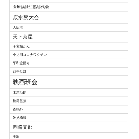
医療福祉生協総代会
原水禁大会
大阪港
天下茶屋
子宮頚がん
小児用コロナワクチン
平和盆踊り
戦争反対
映画班会
木津勘助
松尾芭蕉
森鴎外
汐見橋線
潮路支部
玉出