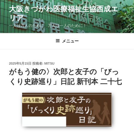
コ
大阪きづがわ医療福祉生協西成エ
ン
リア
テ
ン
一人は万人のために、万人は一人のために！
ツ
へ
メニュー
ス
キ
ッ
投
2025年5月15日
投稿者:
MITSU
プ
稿
がもう健の〉次郎と友子の「びっ
日:
くり史跡巡り」日記 新刊本 二十七