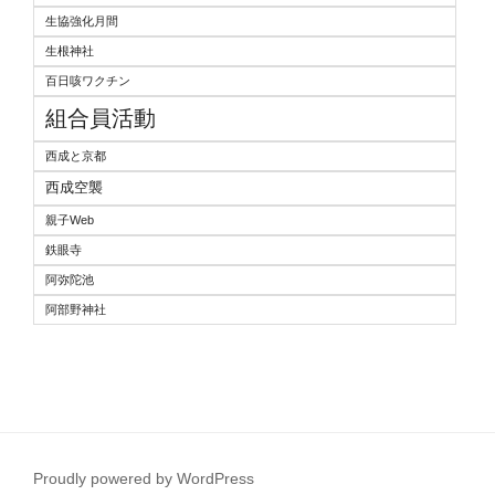
生協強化月間
生根神社
百日咳ワクチン
組合員活動
西成と京都
西成空襲
親子Web
鉄眼寺
阿弥陀池
阿部野神社
Proudly powered by WordPress