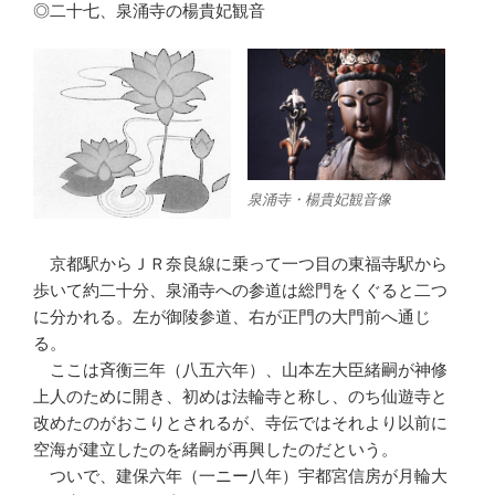
◎二十七、泉涌寺の楊貴妃観音
泉涌寺・楊貴妃観音像
京都駅からＪＲ奈良線に乗って一つ目の東福寺駅から
歩いて約二十分、泉涌寺への参道は総門をくぐると二つ
に分かれる。左が御陵参道、右が正門の大門前へ通じ
る。
ここは斉衡三年（八五六年）、山本左大臣緒嗣が神修
上人のために開き、初めは法輪寺と称し、のち仙遊寺と
改めたのがおこりとされるが、寺伝ではそれより以前に
空海が建立したのを緒嗣が再興したのだという。
ついで、建保六年（一ニー八年）宇都宮信房が月輪大