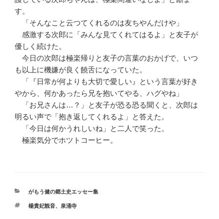
す。
「そんなこと云つてくれるのは友ちやんだけや」
感激する次郎に「みんな見てくれてはるよ」と友子が
優しく続けた。
今日の次郎は極楽帰りと友子の言葉のおかげで、いつ
も以上に機嫌が良く饒舌になっていた。
「『日常が何よりも大切で愛しい』という言葉が好き
やから、何かあったら兄を抱いてやる、ハグやね」
「お兄さんは…？」と友子が恐る恐る聞くと、次郎は
明るい声で「抱き返してくれるよ」と答えた。
「今日は何かうれしいね」と二人で笑った。
極楽気分でホツトコーヒー。
カ
がもう健の郷土史エッセー集
テ
タ
楊貴妃観音
、
泉涌寺
ゴ
グ
リ