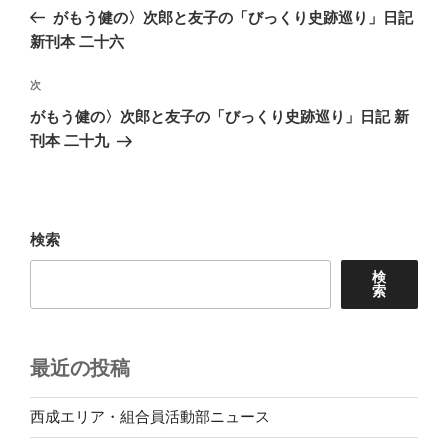
稿
の
がもう健の〉次郎と友子の「びっくり史跡巡り」日記
ナ
投
新刊本 二十六
ビ
稿
ゲ
次
次
の
ー
がもう健の〉次郎と友子の「びっくり史跡巡り」日記 新
投
シ
刊本 二十九
稿
ョ
ン
検索
検
索
最近の投稿
西成エリア・組合員活動部ニュース