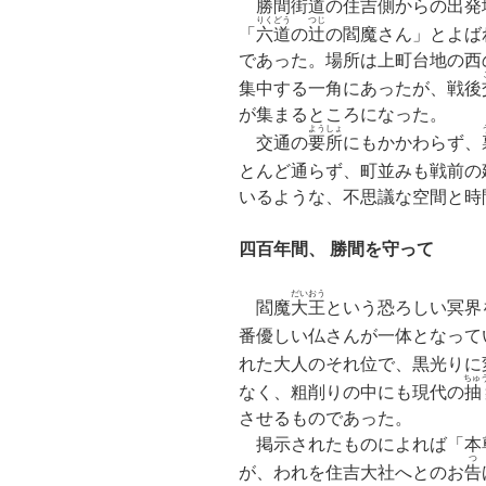
勝間街道の住吉側からの出発
りくどう
つじ
「
六道
の
辻
の閻魔さん」とよば
であった。場所は上町台地の西
集中する一角にあったが、戦後
が集まるところになった。
ようしょ
交通の
要所
にもかかわらず、
とんど通らず、町並みも戦前の
いるような、不思議な空間と時
四百年間、 勝間を守って
だいおう
閻魔
大王
という恐ろしい冥界
番優しい仏さんが一体となって
れた大人のそれ位で、黒光りに
ちゅ
なく、粗削りの中にも現代の
抽
させるものであった。
掲示されたものによれば「本
つ
が、われを住吉大社へとのお
告