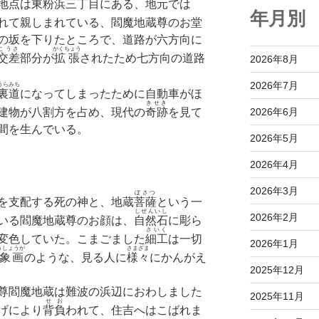
地点は東粉浜三丁目にある、地元では
年月別
れて親しまれている、閻魔地蔵尊のお堂
の坂を下りたところで、道路が六方向に
こうさ
かくちょう
交差
部分が
拡張
されたため七方向の道路
2026年8月
2026年7月
うらみち
裏道
になってしまったために自動車がほ
きせき
2026年6月
建物が八割方を占め、現代の
奇跡
を見て
間を生んでいる。
2026年5月
2026年4月
2026年3月
ぼさつ
を支配する死の神と、地蔵
菩薩
という一
しぜんいし
2026年2月
いる閻魔地蔵尊のお顔は、
自然石
に彫ら
さいく
変色していた。こまごました
細工
は一切
2026年1月
うしょうが
さまざま
象画
のような、見る人に
様々
にかんがえ
2025年12月
尊閻魔地蔵は難波の浜辺におわしました
2025年11月
せお
げにより
背負
われて、住吉へはこばれま