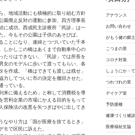
ら、地域活動にも積極的に取り組む方針
アナウンス
公園廃止反対の運動に参加、四方理事長
お問い合わせ
続に成功。西成民主診療所「民診」は一
た。今もその公園は子供のあそびば。
がもう健の郷
ることになり、連綿とつづいていた千本
こつまの里
。しかしこの橋はあくまで自動車中心の
ったりはできない。「民診」では所長を
コロナ対策
男女のモデルに歩いて渡ってもらい、各
タを作成。「橋はできても渡しは残せ」
しょうにか・
協力してついに市の決定を撤回させた。
つれづれの里
通っている。
到来に備えるため」と称して消費税を導
デイケア室
を営利企業の市場にかえる目的をもって
予防接種
人保険法の改悪を矢つぎばやに出してき
健康づくり健
うなやり方は「国が医療を捨てるとき」
医療福祉生協
デモで区民に訴えた。