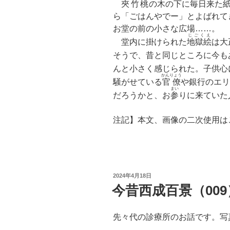
夾竹桃
の木の下に毎日来た
ら「ごはんやでー」とよばれて
お堂の前の小さな広場……。
じごくえ
堂内に掛けられた
地獄絵
は大
そうで、昔と同じところに今も
んと小さく感じられた。子供心
かんりょう
騒がせている
官僚
や銀行のエリ
まい
だろうかと、お
参
りに来ていた
注記】本文、画像の二次使用は
投
2024年4月18日
稿
今昔西成百景（009
日:
先々代の診療所のお話です。写