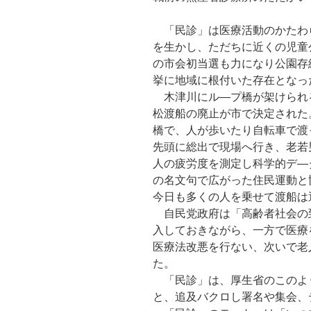
「民診」は医療活動のかたわ
を生かし、ただちに近くの児童
の市会初当選も力になり公園存
挙に地域に根付いた存在となっ
木津川にル—プ橋が架けられ
松渡船の廃止が市で決定された
橋で、人が歩いたり自転車で渡
先頭に総出で現場へ行き、老若
人の疲労度を測定し科学的デ—
の名文句で広がった住民運動と
今日も多くの人を乗せて渡船は
自民党政府は「高齢者社会の
入しておきながら、一方で医療
医療法改悪を行ない、次いで老
た。
「民診」は、厚生省のこのよ
と、追及バクロし署名や集会、