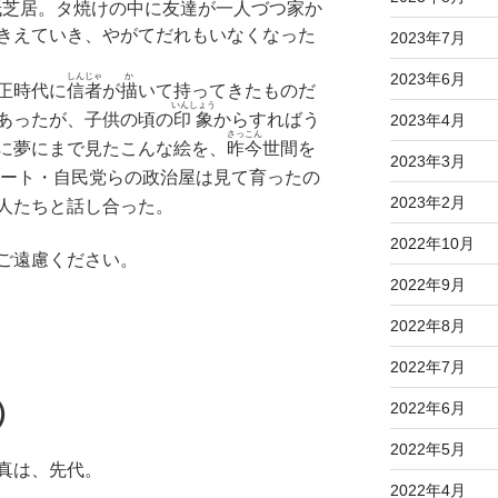
紙芝居
。タ焼けの中に友達が一人づつ家か
きえていき、やがてだれもいなくなった
2023年7月
2023年6月
しんじゃ
か
正時代に
信者
が
描
いて持ってきたものだ
いんしょう
あったが、子供の頃の
印象
からすればう
2023年4月
さっこん
に夢にまで見たこんな絵を、
昨今
世間を
2023年3月
ート・自民党らの政治屋は見て育ったの
2023年2月
人たちと話し合った。
2022年10月
ご遠慮ください。
2022年9月
2022年8月
2022年7月
）
2022年6月
2022年5月
真は、先代。
2022年4月