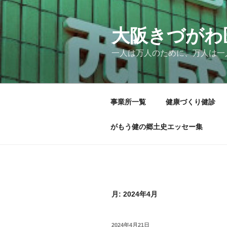
コ
ン
テ
大阪きづがわ
ン
一人は万人のために、万人は一
ツ
へ
ス
キ
事業所一覧
健康づくり健診
ッ
プ
がもう健の郷土史エッセー集
月:
2024年4月
投
2024年4月21日