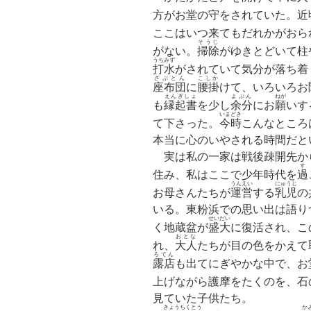
方がお堂の守をされていた。近
ここはいつ来てもだれかがおら
そうじ
がない。
掃除
がゆきとどいて柱
うちみず
打水
がされていて気分が落ち着
ざぶとん
こしか
座布団
に
腰掛
けて、いろいろお
えんぎしょ
よぶん
ねが
も
縁起書
を少し
余分
にお
願
いす
いまどき
て下さった。
今時
こんなところ
本当に心のいやされる時間だと
実は私の一家は戦後疎開先か
す
住み、私はここで少年時代を
過
うんえい
にゅうじ
お母さんたちが
運営
する
乳児
の
いる。東粉浜での思い出は語り
せいだい
く地蔵盆が
盛大
に復活され、こ
おとな
れ、
大人
たちが目の色をかえて
ろてん
露店
も出てにぎやかな中で、お
上げながら護摩をたくのを、石
見ていた子供たち。
きょうちくとう
か