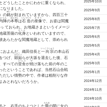
2025年10月
とどうしたことかにわかに重くなられ、
になりました。
2025年9月
めい
）の
銘
が刻まれていますから、四百三十
ないじん
ほんぞん
いしづくり
ざぞう
2025年8月
内陣
の
本尊
は
石造
の
座像
で、お姿は閻魔
っ ておられ、お地蔵さまというイメージ
2025年7月
けしん
地蔵菩薩の
化身
といわれていますので、
2025年6月
験あらたかな閻魔地蔵として、崇められ
2025年5月
いっこうしゅう
におよんだ、織田信長と
一向宗
の本山石
2025年4月
けんにょ
をつげ、
顕如
らが大坂を退去した後、石
どうしゃ
や
2025年3月
、すべての
堂舎
が
焼
け落ちた前の年のこ
ったということであれば、当然石山合戦
2025年1月
ただしい情勢の中で、作者は粗削りな作
2024年12月
よみとれないだろうか。
2024年11月
2024年10月
たたみ
ると、右手のちよつとした
畳
の間に女の