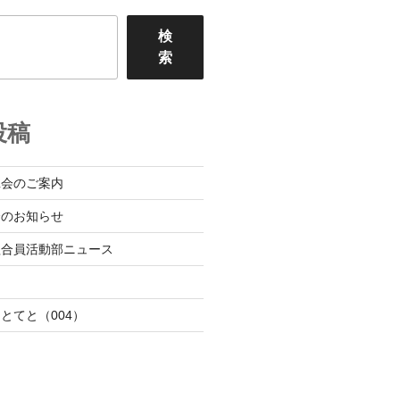
検
索
投稿
班会のご案内
会のお知らせ
組合員活動部ニュース
日
とてと（004）