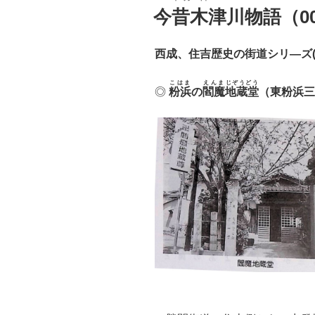
稿
今昔木津川物語（00
日:
西成、住吉歴史の街道シリ—ズ(
こはま
えんま
じぞうどう
◎
粉浜
の
閻魔
地蔵堂
（東粉浜三