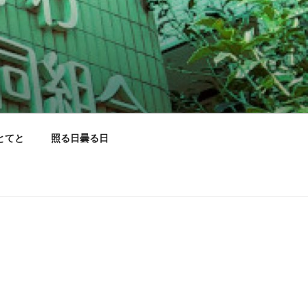
とてと
照る日曇る日