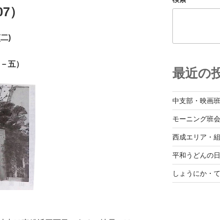
7）
二)
－五）
最近の
中支部・映画
モーニング班
西成エリア・
平和うどんの
しょうにか・て