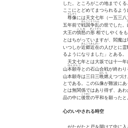
した。ところがこの地までくる
ここにとどめてまつられるよう
そんぞう
尊像
には天文七年（一五三八
せんごくそうらん
五年前で
戦国争乱
の世でした。
ふんぬ
ぎょうそう
大王の
憤怒
の
形相
でしやくをも
とはちがっていますが、閻魔は
きんごうきんざい
いつしか
近郷近在
の人びとに霊
るようになりました」とある。
天文七年とは大坂では十一年
ほんがんじ
山
本願寺
との石山合戦が終わり
ばん
も
山本願寺は三日三
晩
燃
えつづけ
とである。この仏像が難波にあ
とは無関係ではあり得ず、あわ
こうせい
品の中に
後世
の平和を願ったと
心のいやされる時空
がたがたと戸を開けて中に入