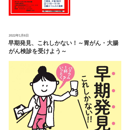
投
2022年1月6日
稿
早期発見、これしかない！～胃がん・大腸
日:
がん検診を受けよう～