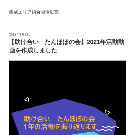
西成エリア組合員活動部
投
2022年1月11日
稿
【助け合い たんぽぽの会】2021年活動動
日:
画を作成しました