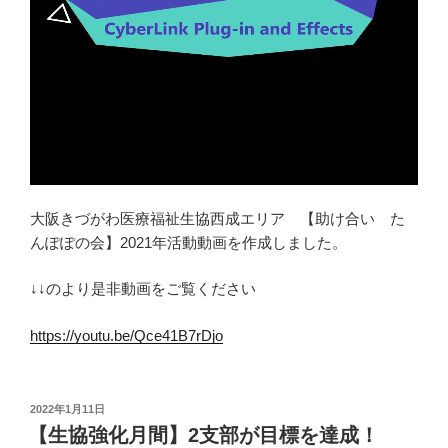
大阪きづがわ医療福祉生協西成エリア 【助け合い た
んぽぽの会】2021年活動動画を作成しました。
↓↓のより是非動画をご覧ください
https://youtu.be/Qce41B7rDjo
投
2022年1月11日
稿
【生協強化月間】2支部が目標を達成！
日: