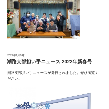
投
2022年1月10日
稿
潮路支部担い手ニュース 2022年新春号
日:
潮路支部担い手ニュースが発行されました。ぜひ御覧く
ださい。