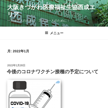
コ
大阪きづがわ医療福祉生協西成エ
ン
リア
テ
ン
一人は万人のために、万人は一人のために！
ツ
へ
メニュー
ス
キ
ッ
月:
2022年1月
プ
投
2022年1月28日
稿
今後のコロナワクチン接種の予定について
日: