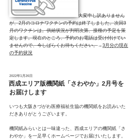
大変申し訳ありません
が、2月のコロナワクチンの予約は終了しました。次回3
月のワクチンは。供給状況が判明次第、接種の予定を策
定します。現在のところ、予約のお電話は受け付けてい
ませんので、今しばらくお待ちください。
→
3月分の現在
の予約状況
投
2022年1月26日
稿
西成エリア版機関紙「さわやか」2月号を
日:
お届けします
いつも大阪きづがわ医療福祉生協の機関紙をお読みいた
だきありがとうございます。
機関紙みらいとは一味違った、西成エリアの機関紙「さ
わやか」を一足早くホームページでお届けいたします。