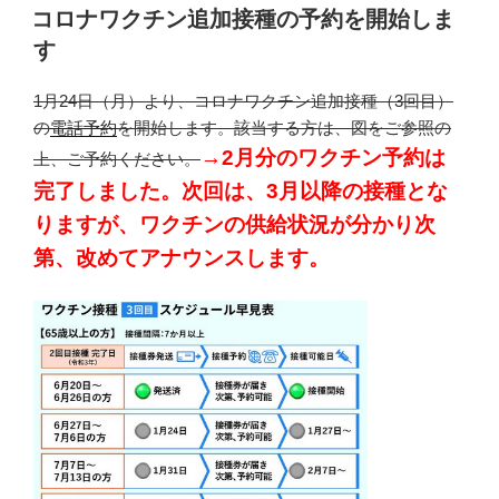
稿
コロナワクチン追加接種の予約を開始しま
日:
す
1月24日（月）より、コロナワクチン追加接種（3回目）
の
電話予約
を開始します。該当する方は、図をご参照の
→2月分のワクチン予約は
上、ご予約ください。
完了しました。次回は、3月以降の接種とな
りますが、ワクチンの供給状況が分かり次
第、改めてアナウンスします。