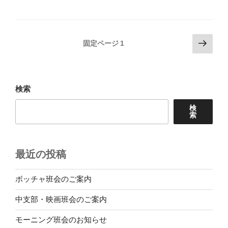
投
次
固定ページ
1
の
稿
ペ
の
ー
ペ
ジ
検索
ー
検
ジ
索
送
り
最近の投稿
ボッチャ班会のご案内
中支部・映画班会のご案内
モーニング班会のお知らせ