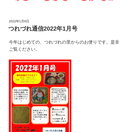
投
2022年1月8日
稿
つれづれ通信2022年1月号
日:
今年はじめての、つれづれの里からのお便りです。是非
ご覧ください。