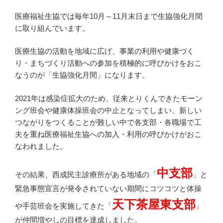
医療福祉生協では毎年10月～11月末日まで生協強化月間
に取り組んでいます。
医療生協の活動を地域に広げ、事業の利用や健康づく
り・まちづくり活動への参加を積極的に呼びかけをおこ
なうのが「生協強化月間」になります。
2021年は感染症拡大のため、従来とりくんできたモーン
ング班会や健康体操班会の中止となってしまい、新しい
つながりをつくることが難しい中で各支部・各職場で工
夫を重ね医療福祉生協への加入・利用の呼びかけがおこ
なわれました。
中支部
その結果、西成民主診療所がある地域の「
」と
緊急事態宣言が発令されていない期間にコツコツと体操
天下茶屋東支部
や手芸班会を実施してきた「
」
が仲間増やしの目標を達成しました。