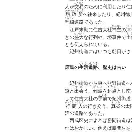
こうえき
人が
交易
のために利用したり住
さかいまんどころ
堺政所
へ往来したり、紀州徳
かんせん
幹線
道路であった。
かんぬし
つ
江戸末期に住吉大社
神主
の
津
せいだい
と
きの
盛大
な行列や、堺事件で
土
ども伝えられている。
紀州街道にはいつも朝日がさ
せいかつどうろ
庶民の
生活道路
、歴史は古い
紀州街道から東へ熊野街道へ
であ
なんば
きてん
道と
出会
う。
難波
を
起点
とし南
てまえ
して住吉大社の
手前
で紀州街道
ぎょうしょうにん
まひる
行商人
の行き交う、
真昼
の太
活の道路であった。
西成区史によれば勝間街道は
れはおかしい。例えば勝間村を