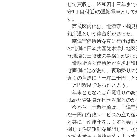
して買収し、昭和四十三年まで
守1丁目付近)の通勤電車とし
す。
西成区内には、北津守・鶴見
船所通という停留所があった。
南津守停留所を東に行けば飲
の北側に日本共産党木津川地区
う瀟洒な三階建の事務所があっ
造船所通り停留所から名村造
ば両側に池があり、夜勤帰りの
近くの芦原に「ー坪二千円」と
一万円程度であったと思う。
年末ともなれば市電通りのあ
はめた労組員がビラを配るのが
今から二十数年前は、「津守
だー円は行政サ—ビスの立ち後
と共に「南津守をよくする会」
指して住民運動を展開した。そ
の抜本対策・道路舗装・上下水