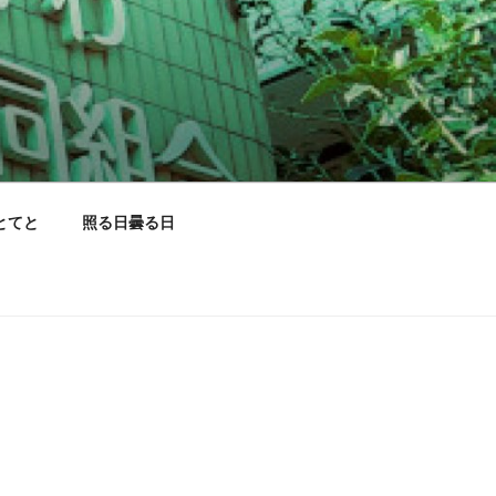
とてと
照る日曇る日