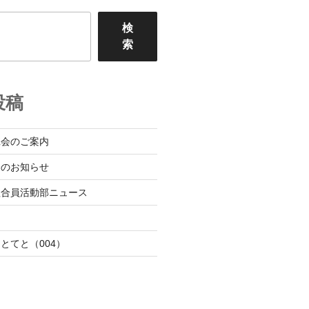
検
索
投稿
班会のご案内
会のお知らせ
組合員活動部ニュース
日
とてと（004）