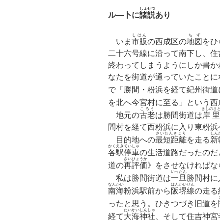
しょせつ
ル—卜に
諸説
あり
しはん
ちず
いま
市販
の西成区の
地図
をひ
二十六号線に沿って南下し、住
終わってしまうようにしか書か
なたを街道が通っていたことに
で「勝間・粉浜を経て紀州街道
を北へ今宮村に至る」という西
ころう
きしのさ
地元の
古老
は勝間街道は
岸里
間村を経て西粉浜に入り東粉浜
さいたんきょり
しん
目的地への
最短距離
を走る
新
かくえきていしゃ
各駅停車
の生活道路だったのだ
さいひょうか
道の
再評価
》をさせなければな
いったん
私は勝間街道は
一旦
勝間村に
なんかい
はんかいせん
南海
粉浜駅前から
阪堺線
の走る
ったと思う。ひきつづき旧道を
たいかいじんじゃ
経て
大海神社
、そして住吉神宮