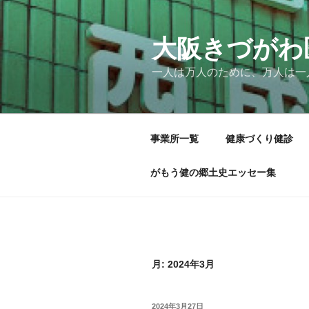
コ
ン
テ
大阪きづがわ
ン
一人は万人のために、万人は一
ツ
へ
ス
キ
事業所一覧
健康づくり健診
ッ
プ
がもう健の郷土史エッセー集
月:
2024年3月
投
2024年3月27日