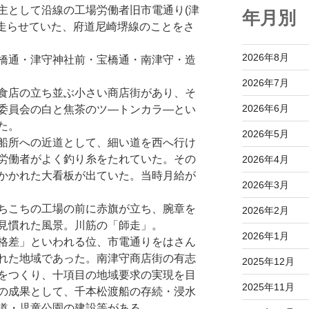
主として沿線の工場労働者旧市電通り(津
年月別
て走らせていた、府道尼崎堺線のことをさ
2026年8月
橋通・津守神社前・宝橋通・南津守・造
2026年7月
食店の立ち並ぶ小さい商店街があり、そ
2026年6月
委員会の白と焦茶のツ—トンカラ—とい
た。
2026年5月
船所への近道として、細い道を西へ行け
労働者がよく釣り糸をたれていた。その
2026年4月
かかれた大看板が出ていた。当時月給が
2026年3月
ちこちの工場の前に赤旗が立ち、腕章を
2026年2月
見慣れた風景。川筋の「師走」。
2026年1月
格差」といわれる位、市電通りをはさん
れた地域であった。南津守商店街の有志
2025年12月
をつくり、十項目の地域要求の実現を目
2025年11月
の成果として、千本松渡船の存続・浸水
道・児童公園の建設等がある。