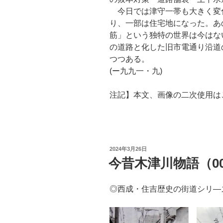
今日では津守一帯も大きく変
り、一部は住宅地になった。あ
筋」という独特の世界は今はな
の道路と化した旧市電通り沿道
つつある。
(ー九九一・九)
注記】本文、画像の二次使用は
投
2024年3月26日
稿
今昔木津川物語（00
日:
◎西成・住吉歴史の街道シリ—ズ