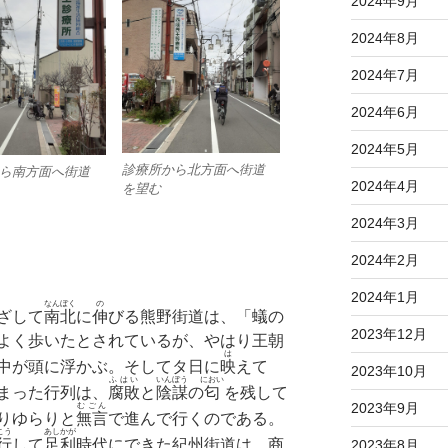
2024年9月
2024年8月
2024年7月
2024年6月
2024年5月
診療所から北方面へ街道
ら南方面へ街道
2024年4月
を望む
2024年3月
2024年2月
2024年1月
なんぼく
の
ざして
南北
に
伸
びる熊野街道は、「蟻の
2023年12月
よく歩いたとされているが、やはり王朝
は
中が頭に浮かぶ。そしてタ日に
映
えて
2023年10月
ふはい
いんぼう
におい
まった行列は、
腐敗
と
陰謀
の
匂
を残して
2023年9月
むごん
りゆらりと
無言
で進んで行くのである。
こう
あしかが
行
して
足利
時代にできた紀州街道は、商
2023年8月