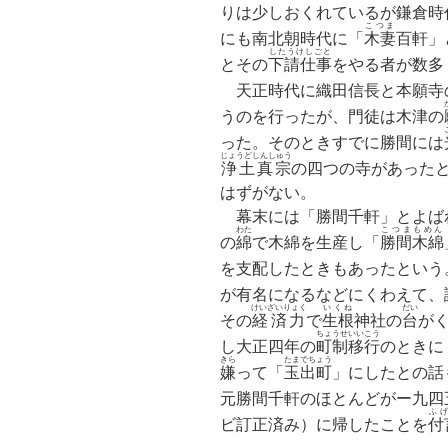
りは少しおくれているが鎌倉時
こつま
にも南北朝時代に「
木妻
百軒」
したうけしごと
とその
下請仕事
をやる者が数多
天正時代に織田信長と本願寺
うのを行ったが、門徒は木津の
った。そのときすでに勝間には
じょうどしんしゅう
浄土真宗
の四つの寺があった
はずがない。
幕末には「勝間千軒」とよば
わた
こつまもめん
の
綿
で木綿を生産し「
勝間木綿
を支配したときもあったという
が有名になるなどにくわえて、
けいざいりょく
いくね
だい
その
経済力
で
生根
神社の
台
が
ちょうせいいこう
し大正四年の
町制移行
のときに
きら
たまでちょう
嫌
って「
玉出町
」にしたとの話
元勝間千軒のほとんどがー九四
ふ
ビ訂正済み）に帰したことを
付