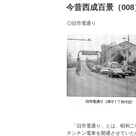
稿
今昔西成百景（008
日:
◎旧市電通り
「旧市電通り」とは、昭和二
チンチン電車を開通させていた