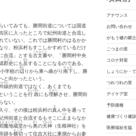
アナウンス
らいてみても、勝間街道については国道
お問い合わせ
吉区に入ったところで紀州街道と合流し
がもう健の郷
れていない。これでは勝間村のはるかか
なり、粉浜村もすこしかすめているだけ
こつまの里
こもんじょ
に合流」とする
古文書
や、「勝間村中央
コロナ対策
ぐんし
はん
成
郡史
にも
反
することになるのである。
と
あた
なんか
小学校の
辺
りから東へ曲がり
南下
し、勝
しょうにか・
へと向かったという。
つれづれの里
かんせん
幹線
的街道ではなく、あくまでも
ぎょうせい
りかい
デイケア室
ということを
行政
にも
理解
させ、勝間街
らない。
予防接種
ま
入り、その後は粉浜村の
真
ん中を通って
とど
健康づくり健
紀州街道と合流するもそこに
止
まらなか
えんまじぞうどう
おく
てんじん
閻魔地蔵堂
から
奥
の
天神
（生根神社）を
医療福祉生協
よこぎ
寺跡を
横切
って住吉大社に東側からお参