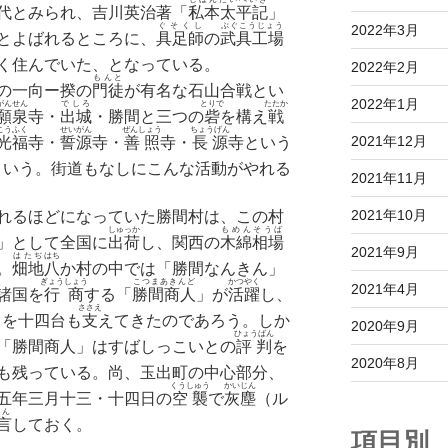
代とみられ、吉川英治著「
私本太平記
」
ぐそくし
ぶぐこうじょう
2022年3月
とよばれるところに、
具足師
の
武具工場
く住んでいた、となっている。
2022年2月
もんと
の一向ー揆の
門徒
が有名な石山合戦とい
2022年1月
がんせん
でしろ
とりで
たたか
願泉
寺・
出城
・勝間と三つの
砦
を構え
戦
こうふく
せいがん
ぜんしょう
ちょうげん
2021年12月
光福
寺・
誓源
寺・
善照
寺・
長源
寺という
という。街道もなしにこんな活動がやれる
2021年11月
2021年10月
れるほどになっていた勝間村は、この村
しゅっか
もめんそうば
」として全国に
出荷
し、関西の
木綿相場
2021年9月
はたぢ
はち
。
畑地
八
か村の中では「勝間なんきん」
ぎょうしょう
こつまあきんど
かつやく
2021年4月
諸国を
行商
する「
勝間商人
」が
活躍
し、
ささえ
くを十四台も
支
えてきたのであろう。しか
2020年9月
ひょうばん
「勝間商人」はすばしっこいとの
評判
を
2020年8月
も残っている。尚、玉出町の中心部分、
くうしゅう
かいじん
五年三月十三・十四日の
空襲
で
灰塵
（ル
げん
言
しておく。
項目別