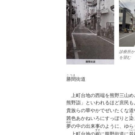
診療所か
を望む
こつま
勝間
街道
上町台地の西端を熊野三山め
熊野詣」といわれるほど庶民も
貴族らの華やかでぜいたくな道
そ
茜色
あかねいろにすっぼりと
染
ゆめ
夢
の中の出来事のように、ゆら
すそ
へい
上町台地の
裾
に熊野街道に
並