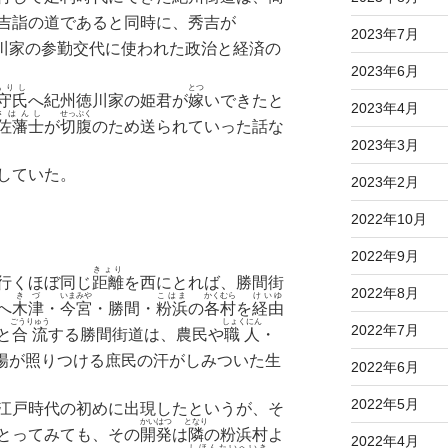
吉詣の道であると同時に、秀吉が
2023年7月
川家の参勤交代に使われた政治と経済の
2023年6月
もりし
とつ
守氏
へ紀州徳川家の姫君が
嫁
いできたと
2023年4月
さはんし
せっぷく
佐藩士
が
切腹
のため送られていった話な
2023年3月
していた。
2023年2月
2022年10月
2022年9月
きょり
行くほぼ同じ
距離
を西にとれば、勝間街
2022年8月
きづ
いまみや
こはま
かくむら
けいゆ
へ
木津
・
今宮
・勝間・
粉浜
の
各村
を
経由
ごうりゅう
しょくにん
2022年7月
と
合流
する勝間街道は、農民や
職人
・
陽が照りつける庶民の汗がしみついた生
2022年6月
2022年5月
江戸時代の初めに出現したというが、そ
かいはつ
となり
とってみても、その
開発
は
隣
の粉浜村よ
2022年4月
しほんたいへいき