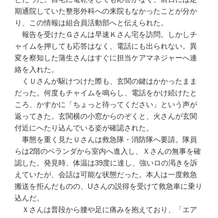
期通院していた整形外科への来院もなかったことが分か
り、この情報は組合員活動部へと伝えられた。
報告を受けたＧさんは早速Ｋさん宅を訪問。しかしチ
ャイムを押しても応答はなく、電話にも出られない。異
変を察知した蒲生さんはすぐに担当ケアマネジャーへ連
絡を入れた。
くＵさんが駆けつけた際も、玄関の鍵はかかったまま
だった。何度もチャイムを鳴らし、電話をかけ続けたと
ころ、かすかに「ちょっと待ってください」という声が
返ってきた。玄関横の小窓からのぞくと、火さんが玄関
付近にへたり込んでいる姿が確認された。
事態を重く見たＵさんは救急隊・消防隊へ要請。隊員
らは2階のベランダから室内へ進入し、Ｘさんの無事を確
認した。発見時、体温は39度に達し、強いロの渇きを訴
えていたが、会話は可能な状態だった。本人は一度救急
搬送を拒んだものの、Uさんの説得を受けて救急車に乗り
込んだ。
Ｘさんは普段から腰や足に痛みを抱えており、「エア