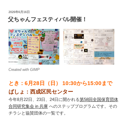
投
2026年6月16日
稿
父ちゃんフェスティバル開催！
日:
Created with GIMP
とき：6月28日（日） 10:30から15:00まで
ばしょ：西成区民センター
今年8月22日、23日、24日に開かれる
第58回全国保育団体
合同研究集会 in 兵庫
へのステッププログラムです。その
チラシと協賛団体の一覧です。