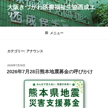
コ
大阪きづがわ医療福祉生協西成エ
ン
リア
テ
ン
一人は万人のために、万人は一人のために！
ツ
へ
メニュー
ス
キ
ッ
カテゴリー:
アナウンス
プ
投
2026年7月30日
稿
2026年7月28日熊本地震募金の呼びかけ
日: