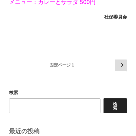
メニュー：カレーとサラダ 500円
社保委員会
投
次
固定ページ
1
の
稿
ペ
の
ー
ペ
ジ
検索
ー
検
ジ
索
送
り
最近の投稿