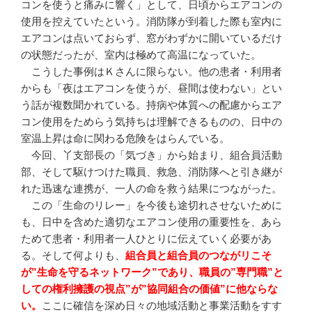
コンを使うと痛みに響く」として、日頃からエアコンの
使用を控えていたという。消防隊が到着した際も室内に
エアコンは点いておらず、窓がわずかに開いているだけ
の状態だったが、室内は極めて高温になっていた。
こうした事例はＫさんに限らない。他の患者・利用者
からも「夜はエアコンを使うが、昼間は使わない」とい
う話が複数聞かれている。持病や体質への配慮からエア
コン使用をためらう気持ちは理解できるものの、日中の
室温上昇は命に関わる危険をはらんでいる。
今回、丫支部長の「気づき」から始まり、組合員活動
部、そして駆けつけた職員、救急、消防隊へと引き継が
れた迅速な連携が、一人の命を救う結果につながった。
この「生命のリレー」を今後も途切れさせないために
も、日中を含めた適切なエアコン使用の重要性を、あら
ためて患者・利用者一人ひとりに伝えていく必要があ
る。そして何よりも、
組合員と組合員のつながリこそ
が”生命を守るネットワーク”であり、職員の”専門職”と
しての権利擁護の視点”が”協同組合の価値”に他ならな
い。
ここに確信を深め日々の地域活動と事業活動をすす