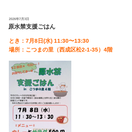
投
2026年7月3日
稿
原水禁支援ごはん
日:
とき：7月8日(水) 11:30〜13:30
場所：こつまの里（西成区松2-1-35）4階