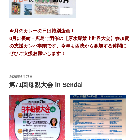
今月のカレーの日は特別企画！
8月に長崎・広島で開催の【原水爆禁止世界大会】参加費
の支援カンパ事業です。
今年も西成から参加する仲間に
ぜひご支援お願いします！
投
2026年6月27日
稿
第71回母親大会 in Sendai
日: