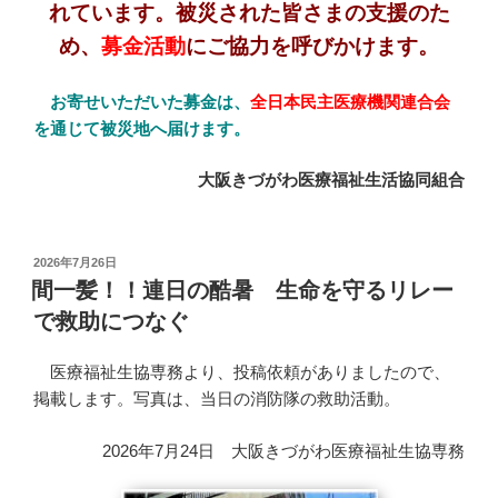
れています。被災された皆さまの支援のた
め、
募金活動
にご協力を呼びかけます。
お寄せいただいた募金は、
全日本民主医療機関連合会
を通じて被災地へ届けます。
大阪きづがわ医療福祉生活協同組合
投
2026年7月26日
稿
間一髪！！連日の酷暑 生命を守るリレー
日:
で救助につなぐ
医療福祉生協専務より、投稿依頼がありましたので、
掲載します。写真は、当日の消防隊の救助活動。
2026年7月24日 大阪きづがわ医療福祉生協専務