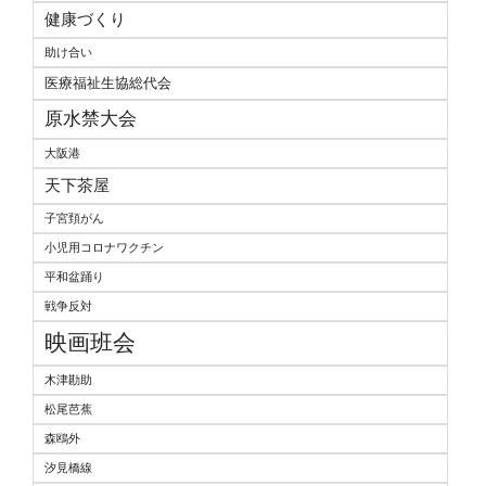
健康づくり
助け合い
医療福祉生協総代会
原水禁大会
大阪港
天下茶屋
子宮頚がん
小児用コロナワクチン
平和盆踊り
戦争反対
映画班会
木津勘助
松尾芭蕉
森鴎外
汐見橋線