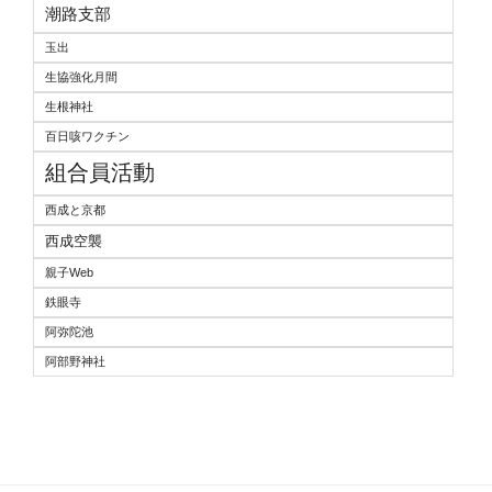
潮路支部
玉出
生協強化月間
生根神社
百日咳ワクチン
組合員活動
西成と京都
西成空襲
親子Web
鉄眼寺
阿弥陀池
阿部野神社