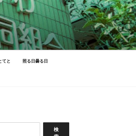
とてと
照る日曇る日
検