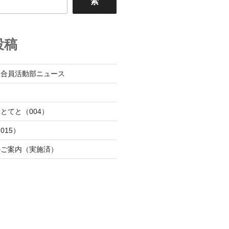
索
投稿
組合員活動部ニュース
日
とてと（004）
015）
のご案内（実施済）