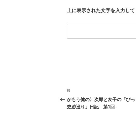
上に表示された文字を入力して
投
前
前
稿
の
がもう健の〉次郎と友子の「びっ
投
史跡巡り」日記 第1回
ナ
稿
ビ
ゲ