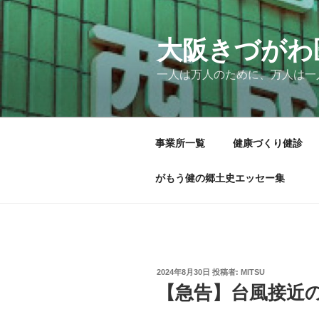
コ
ン
テ
大阪きづがわ
ン
一人は万人のために、万人は一
ツ
へ
ス
キ
事業所一覧
健康づくり健診
ッ
プ
がもう健の郷土史エッセー集
投
2024年8月30日
投稿者:
MITSU
稿
【急告】台風接近
日: