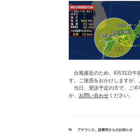
台風接近のため、8月31日
す。ご迷惑をおかけしますが、
当日、受診予定の方で、ご不
か、
お問い合わせ
ください。
カ
アナウンス
、
診療所からのお知らせ
テ
ゴ