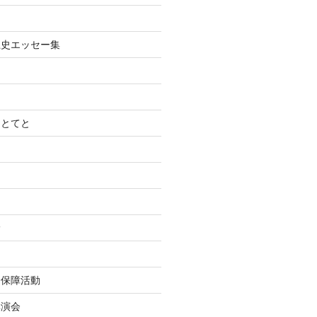
土史エッセー集
てとてと
診
会保障活動
講演会