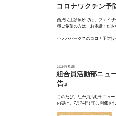
稿
コロナワクチン予
日:
西成民主診療所では、ファイザ
種ご希望の方は、お電話くださ
※ノババックスのコロナ予防接
投
2022年8月1日
稿
組合員活動部ニュ
日:
告』
このたび、組合員活動部ニュー
内容は、7月24日(日)に開催