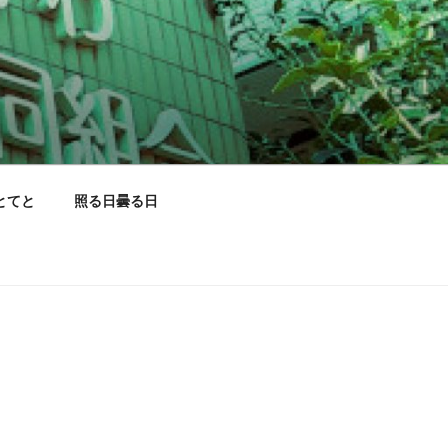
とてと
照る日曇る日