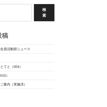
検
索
投稿
組合員活動部ニュース
日
とてと（004）
015）
のご案内（実施済）