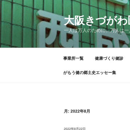
コ
ン
テ
大阪きづがわ
ン
一人は万人のために、万人は一
ツ
へ
ス
キ
事業所一覧
健康づくり健診
ッ
プ
がもう健の郷土史エッセー集
月:
2022年8月
投
2022年8月22日