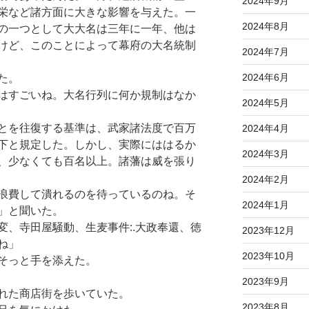
2024年9月
栄など諸方面に大きな影響を与えた。一
2024年8月
の一つとして大大名は三年に一年、他は
けど、このことによって幕府の大名統制
2024年7月
2024年6月
た。
はすごいね。大名行列に何か規制はなか
2024年5月
とを往復する基準は、武家諸法度で百万
2024年4月
下と規定した。しかし、実際にははるか
2024年3月
、少なくても百名以上。諸藩は威を張り
2024年2月
浪費して潰れるのを待っているのね。そ
2024年1月
」と聞いた。
、寺田屋騒動、生麦事件:.大政奉還、徳
2023年12月
ね」
2023年10月
そっと手を添えた。
2023年9月
れた商店街を歩いていた。
2023年8月