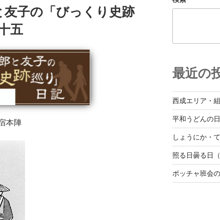
と友子の「びっくり史跡
 十五
最近の
西成エリア・
平和うどんの
宿本陣
しょうにか・て
照る日曇る日（
ボッチャ班会