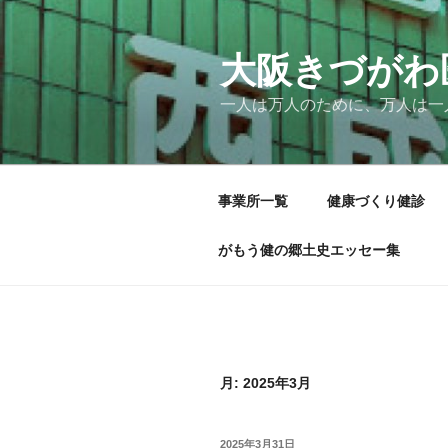
コ
ン
テ
大阪きづがわ
ン
一人は万人のために、万人は一
ツ
へ
ス
キ
事業所一覧
健康づくり健診
ッ
プ
がもう健の郷土史エッセー集
月:
2025年3月
投
2025年3月31日