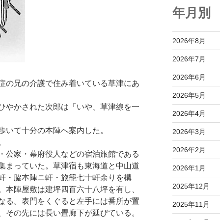
年月別
2026年8月
2026年7月
2026年6月
症の兄の介護で住み着いている草津にあ
2026年5月
ひやかされた次郎は「いや、草津線を一
2026年4月
歩いて十分の本陣へ案内した。
2026年3月
。
2026年2月
・公家・幕府役人などの宿泊旅館である
集まっていた。草津宿も東海道と中山道
2026年1月
軒・脇本陣ニ軒・旅籠七十軒余りを構
2025年12月
。本陣屋敷は建坪四百六十八坪を有し、
なる。表門をくぐると左手には番所が置
2025年11月
、その先には長い畳廊下が延びている。