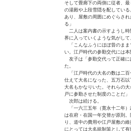
そして畳廊下の両側に従者、最
の湯殿や上段雪隠を配している
あり、屋敷の周囲にめぐらされ
る」
二人は案内書の示すようし時
界に入っていくような気がして
「こんなふうにほぼ昔のまま
い。江戸時代の参勤交代には本
友子は「参勤交代って正確に
た。
「江戸時代の大名の数は二百
仕えて大名になった、五万石以
大名もかなりいた。それらの大
戸に参勤させた制度のことだ」
次郎は続ける。
「一六三五年（寛永十二年）
は在府・在国一年交替が原則。
り、道中の費用や江戸屋敷の維
にとっては大名統制策として有