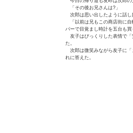
今日の帰り道も友昨は次郎の
「その後お兄さんは?」
次郎は思い出したように話し
「以前は兄もこの商店街に自
パーで目覚まし時計を五台も買
友子はびっくりした表情で「
た。
次郎は微笑みながら友子に「
れに答えた。