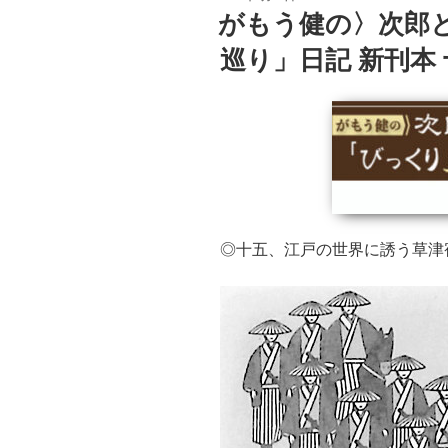
稿
がもう健の〉次郎
日:
巡り」日記 新刊本
◎十五、江戸の世界に誘う草津