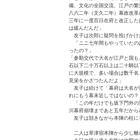
備、文化の全国交流、江戸の繁
八六二年（文久二年）幕政改革
三年に一度百日在府と改正した
は緩んだんだ」
友子は次郎に疑問を投げかけ
「ニニ七年間もやっていたの
ったの？」
「参勤交代で大名が江戸と国も
石以下二十万石以上は二十騎以
に大規模で、多い場合は数千名
見栄をかざつたんだよ」
友子は続けて「幕府は大名が
れにもう幕末近しではないの？
「この年だけでも坂下門外の変
川幕府崩壊まであと五年だから
友子は頷きながら本陣の柱に
二人は草津宿本陣から少し離