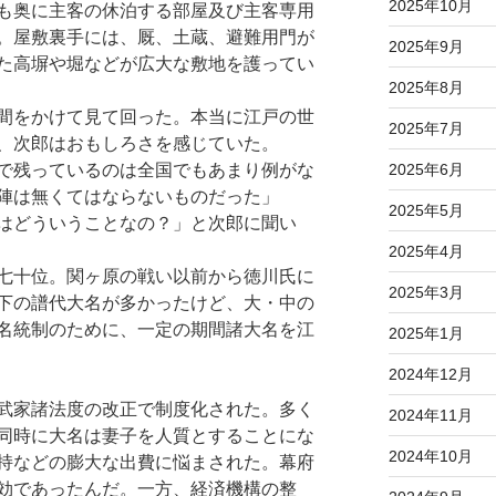
2025年10月
も奥に主客の休泊する部屋及び主客専用
。屋敷裏手には、厩、土蔵、避難用門が
2025年9月
た高塀や堀などが広大な敷地を護ってい
2025年8月
間をかけて見て回った。本当に江戸の世
2025年7月
、次郎はおもしろさを感じていた。
2025年6月
で残っているのは全国でもあまり例がな
陣は無くてはならないものだった」
2025年5月
はどういうことなの？」と次郎に聞い
2025年4月
七十位。関ヶ原の戦い以前から徳川氏に
2025年3月
下の譜代大名が多かったけど、大・中の
名統制のために、一定の期間諸大名を江
2025年1月
2024年12月
武家諸法度の改正で制度化された。多く
2024年11月
同時に大名は妻子を人質とすることにな
2024年10月
持などの膨大な出費に悩まされた。幕府
効であったんだ。一方、経済機構の整