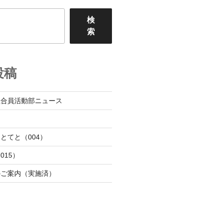
検
索
投稿
組合員活動部ニュース
日
とてと（004）
015）
のご案内（実施済）