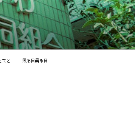
とてと
照る日曇る日