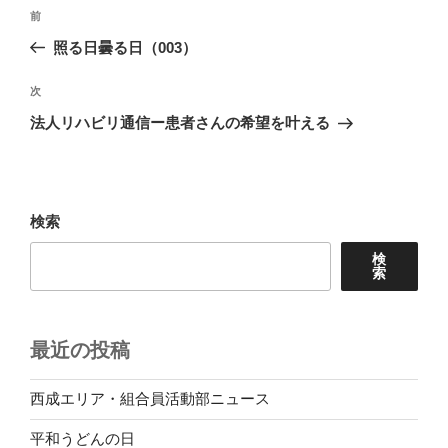
投
前
前
稿
の
照る日曇る日（003）
ナ
投
ビ
稿
次
次
ゲ
の
法人リハビリ通信ー患者さんの希望を叶える
投
ー
稿
シ
ョ
検索
ン
検
索
最近の投稿
西成エリア・組合員活動部ニュース
平和うどんの日