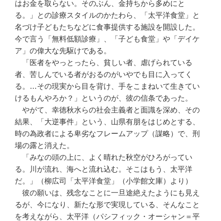
はお金を取らない。そのぶん、金持ちから多めにと
る。」との診療スタイルのかたわら、「太平洋食堂」と
名づけ子どもたちなどに食事提供する施設を開設した。
今で言う「無料低額診療」、「子ども食堂」や「デイケ
ア」の偉大な先駆けである。
「医者をやっとったら、貧しい者、虐げられている
者、苦しんでいる者がおるのがいやでも目に入ってく
る。…その現実から目を背け、手をこまねいて生きてい
けるもんやろか？」というのが、彼の信条であった。
やがて、幸徳秋水らの社会主義者と面識を深め、その
結果、「大逆事件」という、山県有朋をはじめとする、
時の為政者による卑劣なフレームアップ（謀略）で、刑
場の露と消えた。
「みなの頭の上に、よく晴れた秋空がひろがってい
る。川が流れ、海へと流れ込む。そこはもう、太平洋
だ。」（柳広司「太平洋食堂」（小学館文庫）より）
彼の願いは、残念なことに一旦途絶えたようにも見え
るが、今になり、新たな形で実現している、そんなこと
を考えながら、太平洋（パシフィック・オーシャン＝平