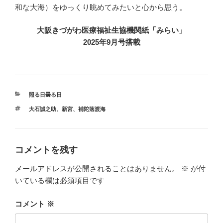
和な大海）をゆっくり眺めてみたいと心から思う。
大阪きづがわ医療福祉生協機関紙「みらい」
2025年9月号搭載
カ
照る日曇る日
テ
タ
大石誠之助
、
新宮
、
補陀落渡海
ゴ
グ
リ
ー
コメントを残す
メールアドレスが公開されることはありません。
※
が付
いている欄は必須項目です
コメント
※