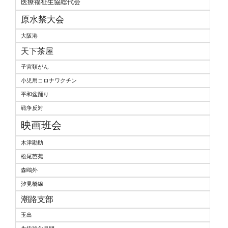
医療福祉生協総代会
原水禁大会
大阪港
天下茶屋
子宮頚がん
小児用コロナワクチン
平和盆踊り
戦争反対
映画班会
木津勘助
松尾芭蕉
森鴎外
汐見橋線
潮路支部
玉出