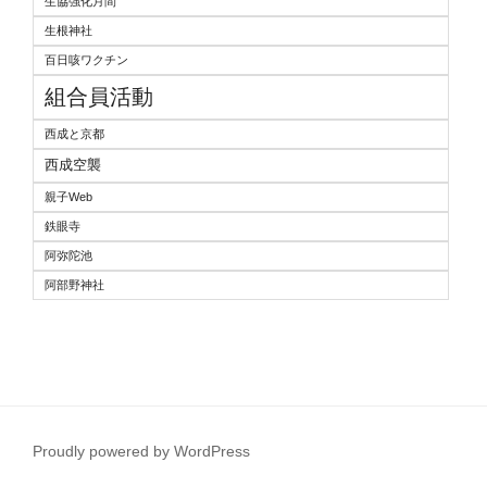
生協強化月間
生根神社
百日咳ワクチン
組合員活動
西成と京都
西成空襲
親子Web
鉄眼寺
阿弥陀池
阿部野神社
Proudly powered by WordPress