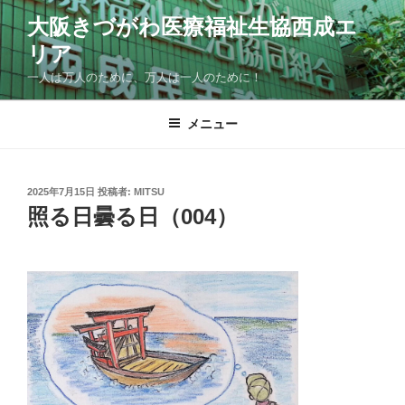
コ
大阪きづがわ医療福祉生協西成エ
ン
リア
テ
ン
一人は万人のために、万人は一人のために！
ツ
へ
メニュー
ス
キ
ッ
投
2025年7月15日
投稿者:
MITSU
プ
稿
照る日曇る日（004）
日: