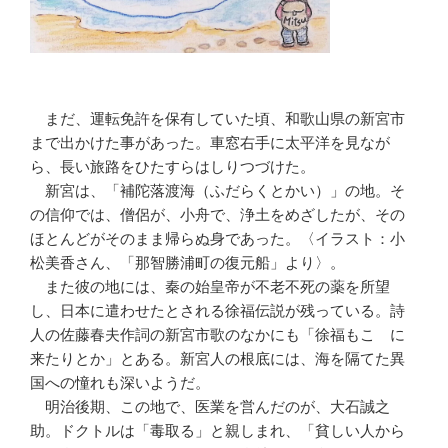
まだ、運転免許を保有していた頃、和歌山県の新宮市
まで出かけた事があった。車窓右手に太平洋を見なが
ら、長い旅路をひたすらはしりつづけた。
新宮は、「補陀落渡海（ふだらくとかい）」の地。そ
の信仰では、僧侶が、小舟で、浄土をめざしたが、その
ほとんどがそのまま帰らぬ身であった。〈イラスト：小
松美香さん、「那智勝浦町の復元船」より〉。
また彼の地には、秦の始皇帝が不老不死の薬を所望
し、日本に遣わせたとされる徐福伝説が残っている。詩
人の佐藤春夫作詞の新宮市歌のなかにも「徐福もこゝに
来たりとか」とある。新宮人の根底には、海を隔てた異
国への憧れも深いようだ。
明治後期、この地で、医業を営んだのが、大石誠之
助。ドクトルは「毒取る」と親しまれ、「貧しい人から