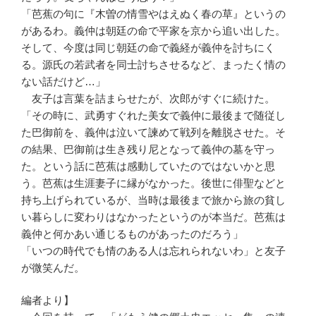
「芭蕉の句に『木曽の情雪やはえぬく春の草』というの
があるわ。義仲は朝廷の命で平家を京から追い出した。
そして、今度は同じ朝廷の命で義経が義仲を討ちにく
る。源氏の若武者を同士討ちさせるなど、まったく情の
ない話だけど…」
友子は言葉を詰まらせたが、次郎がすぐに続けた。
「その時に、武勇すぐれた美女で義仲に最後まで随従し
た巴御前を、義仲は泣いて諫めて戦列を離脱させた。そ
の結果、巴御前は生き残り尼となって義仲の墓を守っ
た。という話に芭蕉は感動していたのではないかと思
う。芭蕉は生涯妻子に縁がなかった。後世に俳聖などと
持ち上げられているが、当時は最後まで旅から旅の貧し
い暮らしに変わりはなかったというのが本当だ。芭蕉は
義仲と何かあい通じるものがあったのだろう」
「いつの時代でも情のある人は忘れられないわ」と友子
が微笑んだ。
編者より】