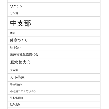
ワクチン
万代池
中支部
休診
健康づくり
助け合い
医療福祉生協総代会
原水禁大会
大阪港
天下茶屋
子宮頚がん
小児用コロナワクチン
平和盆踊り
戦争反対