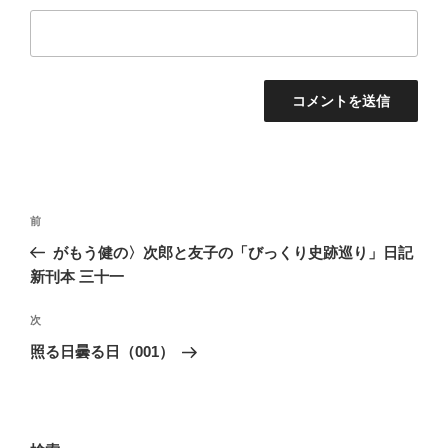
投
前
前
稿
の
がもう健の〉次郎と友子の「びっくり史跡巡り」日記
ナ
投
新刊本 三十一
ビ
稿
ゲ
次
次
の
ー
照る日曇る日（001）
投
シ
稿
ョ
ン