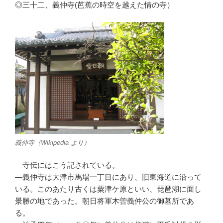
◎三十二、義仲寺(芭蕉の時空を越えた情の寺）
義仲寺（Wikipedia より）
寺伝にはこう記されている。
―義仲寺は大津市馬場一丁目にあり、旧東海道に沿って
いる。このあたり古くは粟津ケ原といい、琵琶湖に面し
景勝の地であった。朝日将軍木曽義仲公の御墓所であ
る。