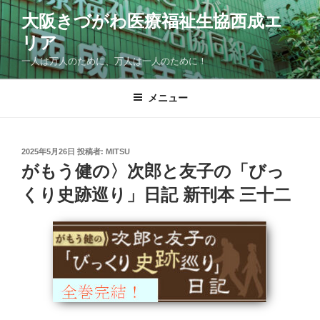
コ
大阪きづがわ医療福祉生協西成エ
ン
リア
テ
ン
一人は万人のために、万人は一人のために！
ツ
へ
メニュー
ス
キ
ッ
投
2025年5月26日
投稿者:
MITSU
プ
稿
がもう健の〉次郎と友子の「びっ
日:
くり史跡巡り」日記 新刊本 三十二