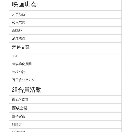
映画班会
木津勘助
松尾芭蕉
森鴎外
汐見橋線
潮路支部
玉出
生協強化月間
生根神社
百日咳ワクチン
組合員活動
西成と京都
西成空襲
親子Web
鉄眼寺