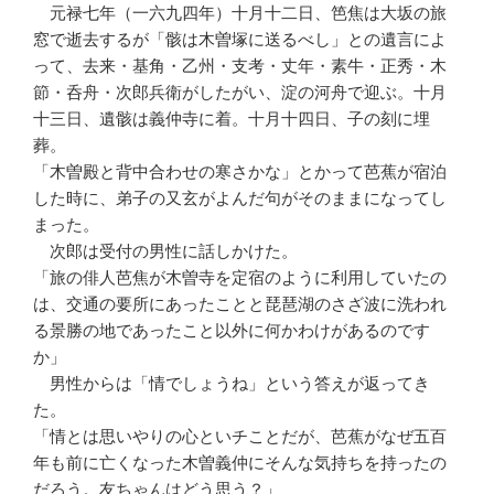
元禄七年（一六九四年）十月十二日、笆焦は大坂の旅
窓で逝去するが「骸は木曽塚に送るべし」との遺言によ
って、去来・基角・乙州・支考・丈年・素牛・正秀・木
節・呑舟・次郎兵衛がしたがい、淀の河舟で迎ぶ。十月
十三日、遺骸は義仲寺に着。十月十四日、子の刻に埋
葬。
「木曽殿と背中合わせの寒さかな」とかって芭蕉が宿泊
した時に、弟子の又玄がよんだ句がそのままになってし
まった。
次郎は受付の男性に話しかけた。
「旅の俳人芭焦が木曽寺を定宿のように利用していたの
は、交通の要所にあったことと琵琶湖のさざ波に洗われ
る景勝の地であったこと以外に何かわけがあるのです
か」
男性からは「情でしょうね」という答えが返ってき
た。
「情とは思いやりの心といチことだが、芭蕉がなぜ五百
年も前に亡くなった木曽義仲にそんな気持ちを持ったの
だろう。友ちゃんはどう思う？」