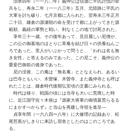
治承四年（一一八〇年）義仲公は信濃に平氏討伐の挙
兵をし、寿永二年（一一八三年）五月、北陸路に平氏の
大軍を討ち破り、七月京都に入られた。翌寿永三年正月
二十日、鎌倉の源瀬朝の命を受けて都に上がってきた源
範頼、義経の軍勢と戦い、利なくこの地で討死された。
享年三十一歳。その後年あって、見目麗しい尼僧が、
この公の御墓地のほとりに草庵を結び日々の供養ねんご
ろであった。里人がいぶかって問うと、「われは名も無
き女性」と答えるのみであった。この尼こそ、義仲公の
愛妾巴御前の後身であった。
尼の没後、この庵は「無名庵」ととなえられ、あるい
は巴寺ともいい、木曽塚、木曽寺、また義仲寺とも呼ば
れたことは、鎌倉時代後期弘安頃の文書にみられる。
時代は移り、戦国の頃には当寺も大いに荒廃した時
に、近江国守佐々木侯は『源家大将軍の御墳墓荒らるる
にまかすべからず』と当山を再建し寺領を進呈―
貞享年間（一六八四〜八年）に大修理の記録あり、松
尾芭蕉がしきりに来訪し宿舎としたのはこのころであ
る。