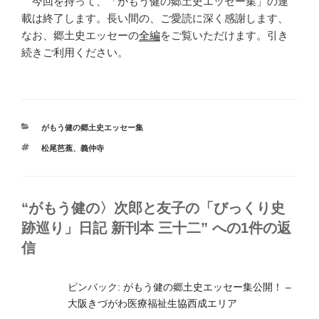
今回を持って、「がもう健の郷土史エッセー集」の連
載は終了します。長い間の、ご愛読に深く感謝します、
なお、郷土史エッセーの
全編
をご覧いただけます。引き
続きご利用ください。
カ
がもう健の郷土史エッセー集
テ
タ
松尾芭蕉
、
義仲寺
ゴ
グ
リ
ー
“がもう健の〉次郎と友子の「びっくり史
跡巡り」日記 新刊本 三十二” への1件の返
信
ピンバック:
がもう健の郷土史エッセー集公開！ –
大阪きづがわ医療福祉生協西成エリア