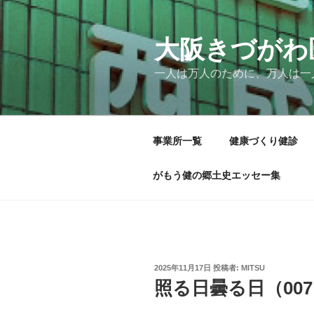
コ
ン
テ
大阪きづがわ
ン
一人は万人のために、万人は一
ツ
へ
ス
キ
事業所一覧
健康づくり健診
ッ
プ
がもう健の郷土史エッセー集
投
2025年11月17日
投稿者:
MITSU
稿
照る日曇る日（00
日: