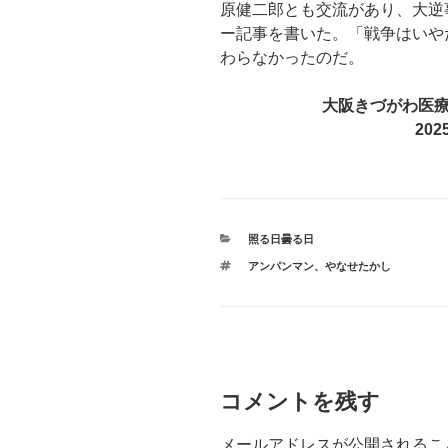
原健二郎とも交流があり、大逆
ー記事を書いた。「戦争はいや
わらなかったのだ。
大阪きづがわ医
20
カ
照る日曇る日
テ
タ
アンパンマン
、
やなせたかし
ゴ
グ
リ
ー
コメントを残す
メールアドレスが公開されるこ