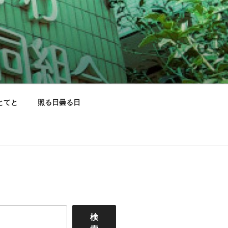
とてと
照る日曇る日
検