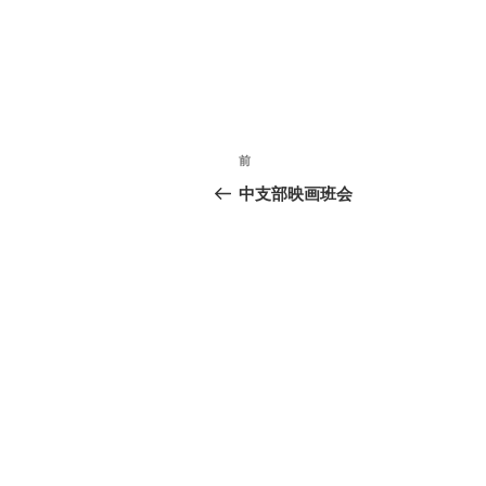
投
前
前
稿
の
中支部映画班会
投
ナ
稿
ビ
ゲ
ー
シ
ョ
ン