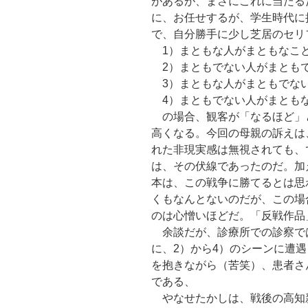
があるが、まさにこれに当たる
に、お任せするが、学生時代に
で、自分勝手に少し芝居のセリ
1）まともな人がまともなこ
2）まともでない人がまとも
3）まともな人がまともでな
4）まともでない人がまとも
の場合、観客が「なるほど」と
高くなる。今回の母親の訴えは
れた非現実感は無視されても、
は、その伏線であったのだ。加
本は、この戦争に勝てるとは思
くもなんとないのだが、この場
のは心憎いほどだ。「反戦作品
余談だが、診療所での診察では
に、2）から4）のシーンに遭
を抱きながら（苦笑）、患者さ
である、
やなせたかしは、戦後の高知