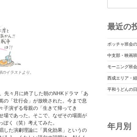
最近の
ボッチャ班会
中支部・映画
モーニング班
師のイラストより。
西成エリア・
平和うどんの
、先々月に終了した朝のNHKドラマ「あ
嵩の「壮行会」が放映された。今まで息
々子演ずる母親の「生きて帰ってき
せ場であった。そこで、なぜその場面が
っぽく（笑）考えてみた。
年月別
唱した演劇理論に「異化効果」というの