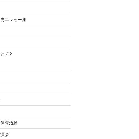
土史エッセー集
てとてと
診
会保障活動
講演会