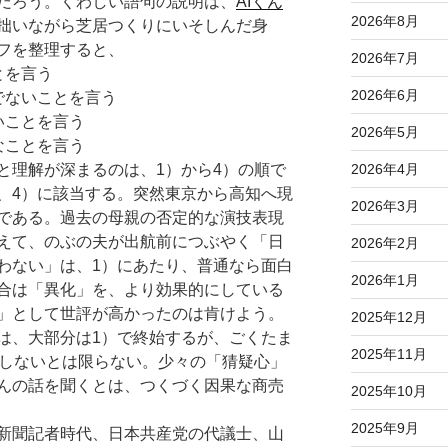
だろう。くわしい語句の説明は、
AIくん
2026年8月
拙いながら芝居つくりにいそしんだ身
フを整理すると、
2026年7月
とを言う
2026年6月
でないことを言う
いことを言う
2026年5月
なことを言う
理解が深まるのは、1）から4）の順で
2026年4月
、4）に該当する。突然東京から高知へ現
2026年3月
である。過去の母親の否定的な演技表現
えて、のぶの夫が出航前につぶやく「日
2026年2月
わない」は、1）にあたり、普通なら面白
2026年1月
合は「異化」を、より効果的にしている
」として世評が高かったのは肯けよう。
2025年12月
、大部分は1）で終始するが、ごくたま
2025年11月
遇しないとは限らない。少々の「猜疑心」
んの話を聞くとは、つくづく因果な商売
2025年10月
2025年9月
新聞記者時代、日本共産党の代議士、山