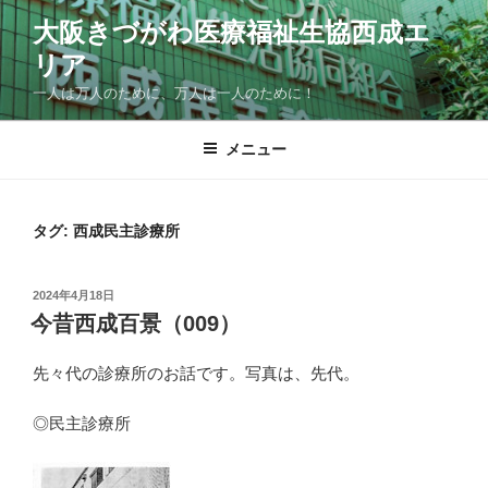
コ
大阪きづがわ医療福祉生協西成エ
ン
リア
テ
ン
一人は万人のために、万人は一人のために！
ツ
へ
メニュー
ス
キ
ッ
タグ:
西成民主診療所
プ
投
2024年4月18日
稿
今昔西成百景（009）
日:
先々代の診療所のお話です。写真は、先代。
◎民主診療所