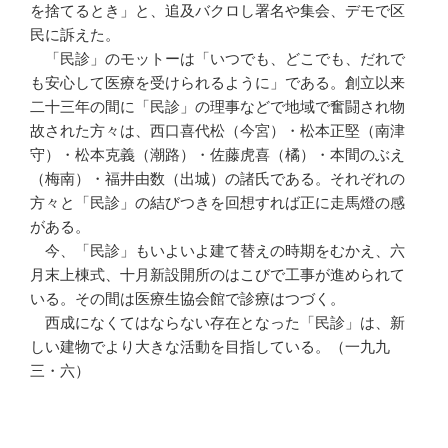
を捨てるとき」と、追及バクロし署名や集会、デモで区
民に訴えた。
「民診」のモットーは「いつでも、どこでも、だれで
も安心して医療を受けられるように」である。創立以来
二十三年の間に「民診」の理事などで地域で奮闘され物
故された方々は、西口喜代松（今宮）・松本正堅（南津
守）・松本克義（潮路）・佐藤虎喜（橘）・本間のぶえ
（梅南）・福井由数（出城）の諸氏である。それぞれの
方々と「民診」の結びつきを回想すれば正に走馬燈の感
がある。
今、「民診」もいよいよ建て替えの時期をむかえ、六
月末上棟式、十月新設開所のはこびで工事が進められて
いる。その間は医療生協会館で診療はつづく。
西成になくてはならない存在となった「民診」は、新
しい建物でより大きな活動を目指している。（一九九
三・六）