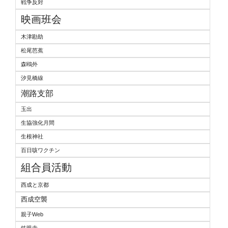
戦争反対
映画班会
木津勘助
松尾芭蕉
森鴎外
汐見橋線
潮路支部
玉出
生協強化月間
生根神社
百日咳ワクチン
組合員活動
西成と京都
西成空襲
親子Web
鉄眼寺