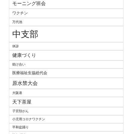
モーニング班会
ワクチン
万代池
中支部
休診
健康づくり
助け合い
医療福祉生協総代会
原水禁大会
大阪港
天下茶屋
子宮頚がん
小児用コロナワクチン
平和盆踊り