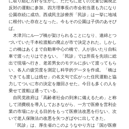
に取り組む方針を生かし、ただちに近くの児童公園廃止
反対の運動に参加、四方理事長の市会初当選も力になり
公園存続に成功。西成民主診療所「民診」は一挙に地域
に根付いた存在となった。今もその公園は子供のあそび
ば。
木津川にル—プ橋が架けられることになり、連綿とつ
づいていた千本松渡船の廃止が市で決定された。しかし
この橋はあくまで自動車中心の橋で、人が歩いたり自転
車で渡ったりはできない。「民診」では所長を先頭に総
出で現場へ行き、老若男女のモデルに歩いて渡ってもら
い、各人の疲労度を測定し科学的デ—タを作成。「橋は
できても渡しは残せ」の名文句で広がった住民運動と協
力してついに市の決定を撤回させた。今日も多くの人を
乗せて渡船は通っている。
自民党政府は「高齢者社会の到来に備えるため」と称
して消費税を導入しておきながら、一方で医療を営利企
業の市場にかえる目的をもって医療法改悪を行ない、次
いで老人保険法の改悪を矢つぎばやに出してきた。
「民診」は、厚生省のこのようなやり方は「国が医療