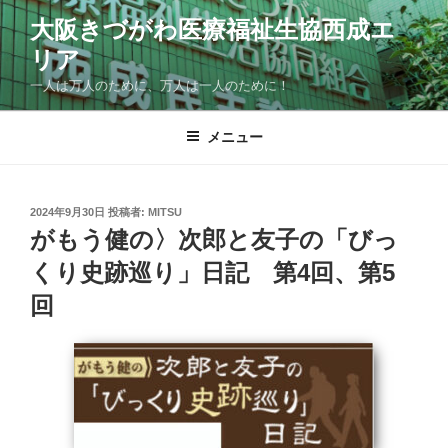
コ
大阪きづがわ医療福祉生協西成エ
ン
リア
テ
ン
一人は万人のために、万人は一人のために！
ツ
へ
メニュー
ス
キ
ッ
投
2024年9月30日
投稿者:
MITSU
プ
稿
がもう健の〉次郎と友子の「びっ
日:
くり史跡巡り」日記 第4回、第5
回