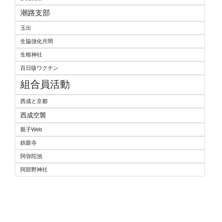
潮路支部
玉出
生協強化月間
生根神社
百日咳ワクチン
組合員活動
西成と京都
西成空襲
親子Web
鉄眼寺
阿弥陀池
阿部野神社