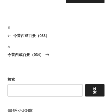
投
前
前
稿
の
今昔西成百景（033）
ナ
投
ビ
稿
次
次
ゲ
の
今昔西成百景（034）
投
ー
稿
シ
ョ
検索
ン
検
索
最近の投稿