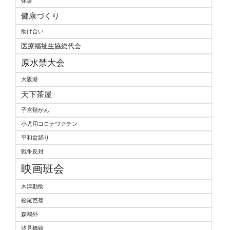
休診
健康づくり
助け合い
医療福祉生協総代会
原水禁大会
大阪港
天下茶屋
子宮頚がん
小児用コロナワクチン
平和盆踊り
戦争反対
映画班会
木津勘助
松尾芭蕉
森鴎外
汐見橋線