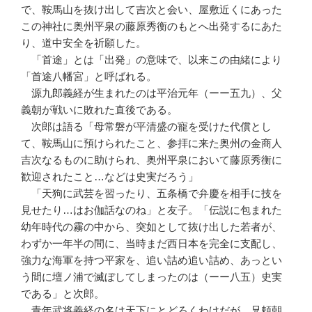
で、鞍馬山を抜け出して吉次と会い、屋敷近くにあった
この神社に奥州平泉の藤原秀衡のもとへ出発するにあた
り、道中安全を祈願した。
「首途」とは「出発」の意味で、以来この由緒により
「首途八幡宮」と呼ばれる。
源九郎義経が生まれたのは平治元年（ーー五九）、父
義朝が戦いに敗れた直後である。
次郎は語る「母常磐が平清盛の寵を受けた代償とし
て、鞍馬山に預けられたこと、参拝に来た奥州の金商人
吉次なるものに助けられ、奥州平泉において藤原秀衡に
歓迎されたこと…などは史実だろう」
「天狗に武芸を習ったり、五条橋で弁慶を相手に技を
見せたり…はお伽話なのね」と友子。「伝説に包まれた
幼年時代の霧の中から、突如として抜け出した若者が、
わずか一年半の間に、当時まだ西日本を完全に支配し、
強力な海軍を持つ平家を、追い詰め追い詰め、あっとい
う間に壇ノ浦で滅ぼしてしまったのは（ーー八五）史実
である」と次郎。
青年武将義経の名は天下にとどろくわけだが、兄頼朝