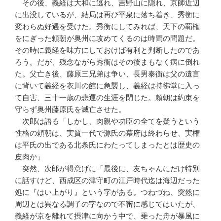
その後、義経は大和に逃れ、吉野山に隠れ、京師近辺
に出没しているが、結局は再び平泉に落ち着き、秀衡に
変わらぬ好遇を受けた。秀衡にしてみれば、天下の覇権
をにぎった頼朝が奥州に攻めてくるのは時間の問題だ。
その時に義経を味方にしておけば有利と判断したのであ
ろう。だが、残念ながら秀衡はその後まもなく病に倒れ
た。父亡き後、藤原三兄弟は争い、長男泰衡は父の遺言
に背いて義経を衣川の館に急襲し、義経は持彿堂に入っ
て自害、三十一歳の悲運の生涯を閉じた。頼朝は約束を
守らず奥州藤原氏を滅亡させた。
次郎は語る「しかし、肉親や功臣の全てを疑うという
性格の頼朝は、実質一代で源氏の幕府は終わらせ、実権
は平氏の出である北条氏にわたってしまったとは歴史の
皮肉か」
突然、次郎が得意げに「最後に、友ちゃんにだけ特別
に話すけど、西成区の津守町の江戸時代迄は海辺だった
処に『はい上がり』という字がある。つねづね、突然に
周辺とは異なる調子の字なので不審に感じてはいたが、
義経が京を離れて摂津に向かう中で、乗った舟が暴風に