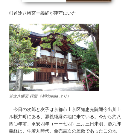
◎首途八幡宮ー義経が津守にいた
首途八幡宮 拝殿（Wikipedia より）
今日の次郎と友子は京都市上京区知恵光院通今出川上
ル桜井町にある、源義経縁の地に来ている。今から約八
四〇年前、承安四年（ーー七四）三月三日未明、源九郎
義経は、牛若丸時代、金売吉次の屋敷であったこの地