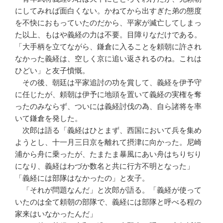
にしてみれば面白くない。かねてから出すぎた弟の態度
を不快におもっていたのだから、平家が滅亡してしまっ
た以上、もはや義経の力は不要。目障りなだけである。
「大手柄を立てながら、鎌倉に入ることを頼朝に許され
なかった義経は、空しく京に追い返されるのね。これは
ひどい」と友子憤慨。
その後、朝廷は平家追討の功を賞して、義経を伊予守
に任じたが、頼朝は伊予に地頭を置いて義経の実権を奪
ったのみならず、ついには義経討伐の為、自ら諸将を率
いて鎌倉を発した。
次郎は語る「義経はひとまず、西国において兵を集め
ようとし、十一月三日京を離れて摂津に向かった。尼崎
浦から舟に乗ったが、たまたま暴風にあい舟はちりぢり
になり、義経はわづか数名と共に行方不明となった」
「義経には部隊はなかったの」と友子。
「それが問題なんだ」と次郎が語る。「義経が使って
いたのは全て頼朝の部隊で、義経には部隊と呼べる程の
家来はいなかったんだ」