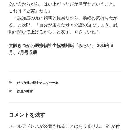
あい命からがら、はい上がった岸が津守だということ。
これは『史実』だよ」
「認知症の兄は頼朝的長男だから。義経の気持ちわか
る」と次郎。「自分が選んだ老々介護の道でしょう。愚
痴は聞いて上げるから」と友子。やさしいね！
大阪きづがわ医療福祉生協機関紙「みらい」 2016年6
月、7月号収載
カ
がもう健の郷土史エッセー集
テ
タ
首途八幡宮
ゴ
グ
リ
ー
コメントを残す
メールアドレスが公開されることはありません。
※
が付