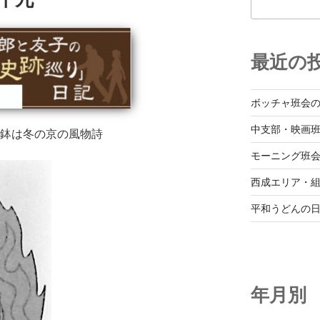
最近の
ボッチャ班会
中支部・映画
托鉢は冬の京の風物詩
モーニング班
西成エリア・
平和うどんの
年月別