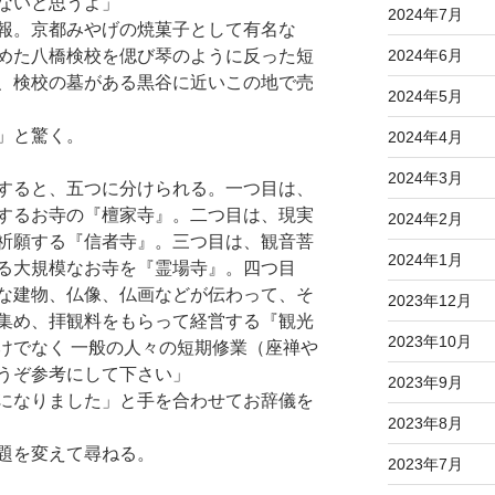
ないと思うよ」
2024年7月
報。京都みやげの焼菓子として有名な
2024年6月
めた八橋検校を偲び琴のように反った短
、検校の墓がある黒谷に近いこの地で売
2024年5月
」と驚く。
2024年4月
2024年3月
すると、五つに分けられる。一つ目は、
するお寺の『檀家寺』。二つ目は、現実
2024年2月
祈願する『信者寺』。三つ目は、観音菩
2024年1月
る大規模なお寺を『霊場寺』。四つ目
な建物、仏像、仏画などが伝わって、そ
2023年12月
集め、拝観料をもらって経営する『観光
2023年10月
けでなく 一般の人々の短期修業（座禅や
うぞ参考にして下さい」
2023年9月
になりました」と手を合わせてお辞儀を
2023年8月
題を変えて尋ねる。
2023年7月