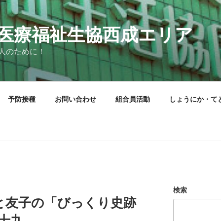
医療福祉生協西成エリア
人のために！
予防接種
お問い合わせ
組合員活動
しょうにか・て
検索
と友子の「びっくり史跡
 十九