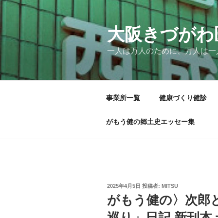
コ
ン
テ
大阪きづがわ
ン
一人は万人のために、万人は一
ツ
へ
ス
キ
事業所一覧
健康づくり健診
ッ
プ
がもう健の郷土史エッセー集
投
2025年4月5日
投稿者:
MITSU
稿
がもう健の〉次郎
日:
巡り」日記 新刊本