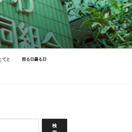
とてと
照る日曇る日
検