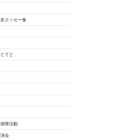
土史エッセー集
てとてと
診
会保障活動
講演会