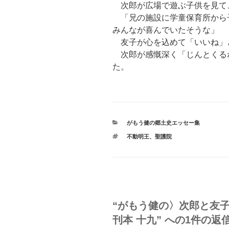
次郎が広場で遊ぶ子供を見て
「兄の施設に学童保育所から
みんなが喜んでいたそうな」
友子が心を込めて「いいね」
次郎が感慨深く「じんとくる
た。
カ
がもう健の郷土史エッセー集
テ
タ
不動明王
、
聖護院
ゴ
グ
リ
ー
“がもう健の〉次郎と友
刊本 十九” への1件の返