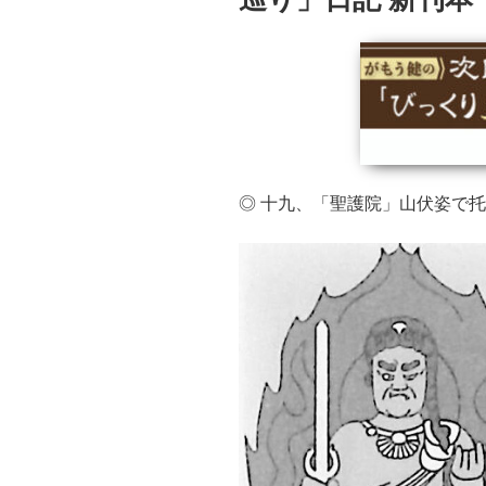
◎ 十九、「聖護院」山伏姿で