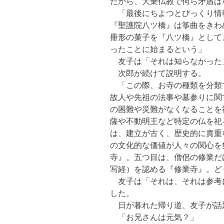
だから、大乗仏教で何ら矛盾は
「最後にちよつとびっくり情
『聖護院八ツ橋』は筝曲をきわ
冊形の菓子を『八ツ橋』として
ったことに始まるという」
友子は「それは知らなかった
次郎が続けて説明する。
「この際、お寺の種類を分類
故人や先祖の法事や墓参りに関
の困難や災難がなくなることを
薩や不動明王など特定の仏を祀
は、建立が古く、歴史的に貴重
の文化的な価値が人々の関心を
寺』。五つ目は、僧侶の修業だ
写経）を認める『修業寺』。ど
友子は「それは、それは参考
した。
日が暮れた帰り道、友子が話
「お兄さんは元気？」