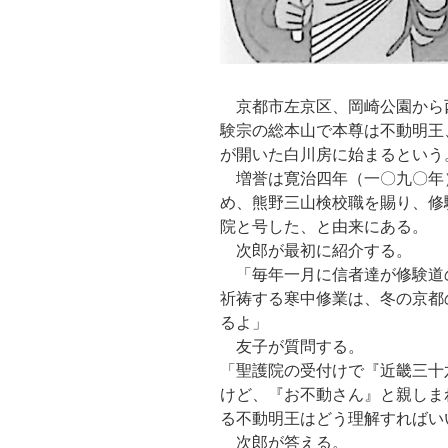
京都市左京区、岡崎公園から
験宗の総本山で本尊は不動明王
が開いた白川房に始まるという
増誉は寛治四年（一〇九〇年
め、熊野三山検校職を賜り、修
院と号した、と由来にある。
次郎が最初に紹介する。
「毎年一月に信者達が修験道
祈祷する寒中修業は、冬の京都
るよ」
友子が質問する。
「聖護院の受付けで『近畿三十
けど、『お不動さん』と親しま
る不動明王はどう理解すればい
次郎が答える。