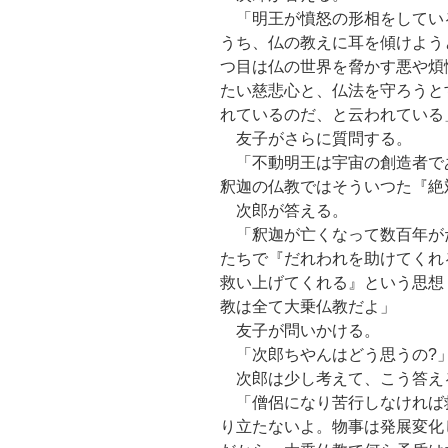
「明王が憤怒の形相をしてい
うち、仏の教えに耳を傾けよう
つ目は仏の世界を脅かす悪や煩
たい慈悲心と、仏法を守ろうと
れているのだ、と云われている
友子がさらに質問する。
「不動明王は宇宙の創造者で
釈迦の仏教ではそういつた『絶
次郎が答える。
「釈迦が亡くなって数百年が
たちで『だれわれを助けてくれ
救い上げてくれる』という思想
教は全て大乗仏教だよ」
友子が問いかける。
「次郎ちやんはどう思うの?
次郎は少し考えて、こう答え
「僧侶になり苦行しなければ
り立たないよ。物事は発展変化