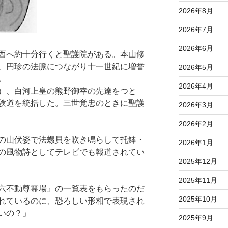
2026年8月
2026年7月
2026年6月
西へ約十分行くと聖護院がある。本山修
、円珍の法脈につながり十一世紀に増誉
2026年5月
。
2026年4月
）、白河上皇の熊野御幸の先達をつと
験道を統括した。三世覚忠のときに聖護
2026年3月
2026年2月
の山伏姿で法螺貝を吹き鳴らして托鉢・
2026年1月
の風物詩としてテレビでも報道されてい
2025年12月
2025年11月
六不動尊霊場』の一覧表をもらったのだ
2025年10月
れているのに、恐ろしい形相で表現され
いの？」
2025年9月