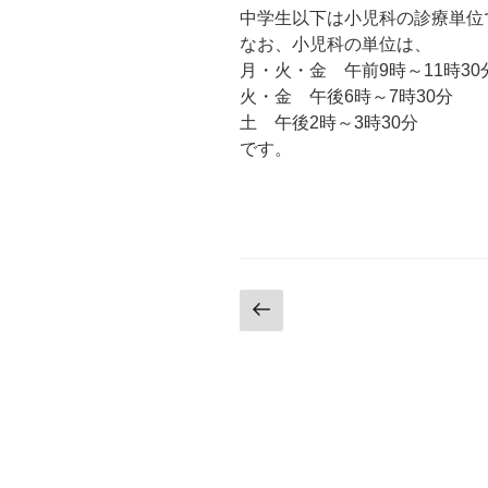
中学生以下は小児科の診療単位
なお、小児科の単位は、
月・火・金 午前9時～11時30
火・金 午後6時～7時30分
土 午後2時～3時30分
です。
投
前
の
稿
ペ
の
ー
ジ
ペ
ー