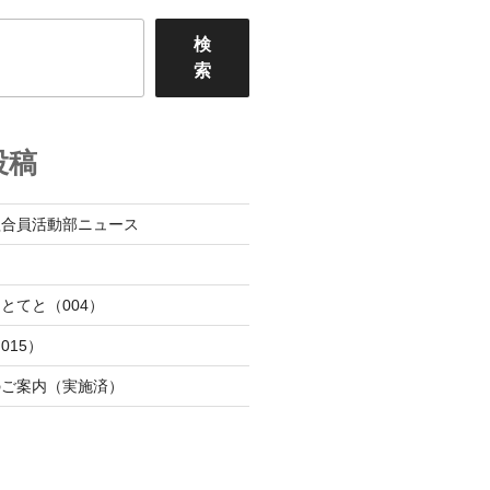
検
索
投稿
組合員活動部ニュース
日
とてと（004）
015）
のご案内（実施済）