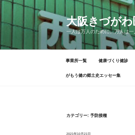
コ
ン
テ
大阪きづがわ
ン
一人は万人のために、万人は一
ツ
へ
ス
キ
事業所一覧
健康づくり健診
ッ
プ
がもう健の郷土史エッセー集
カテゴリー:
予防接種
投
2021年10月21日