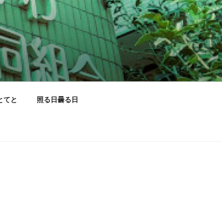
とてと
照る日曇る日