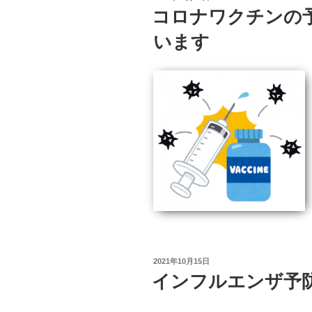
稿
コロナワクチンの
日:
います
投
2021年10月15日
稿
インフルエンザ予
日: