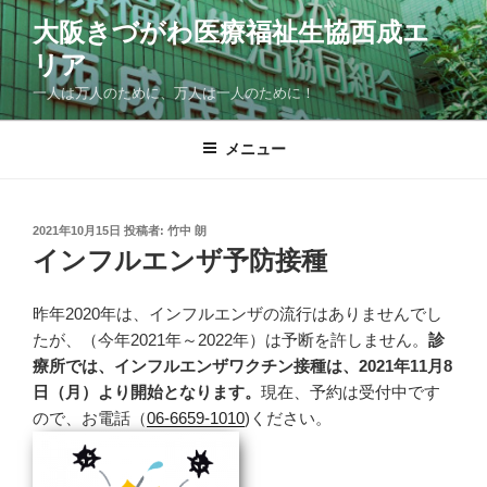
コ
大阪きづがわ医療福祉生協西成エ
ン
リア
テ
ン
一人は万人のために、万人は一人のために！
ツ
へ
メニュー
ス
キ
ッ
投
2021年10月15日
投稿者:
竹中 朗
プ
稿
インフルエンザ予防接種
日:
昨年2020年は、インフルエンザの流行はありませんでし
たが、（今年2021年～2022年）は予断を許しません。
診
療所では、インフルエンザワクチン接種は、2021年11月8
日（月）より開始となります。
現在、予約は受付中です
ので、お電話（
06-6659-1010
)ください。