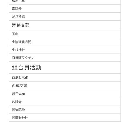
松尾芭蕉
森鴎外
汐見橋線
潮路支部
玉出
生協強化月間
生根神社
百日咳ワクチン
組合員活動
西成と京都
西成空襲
親子Web
鉄眼寺
阿弥陀池
阿部野神社