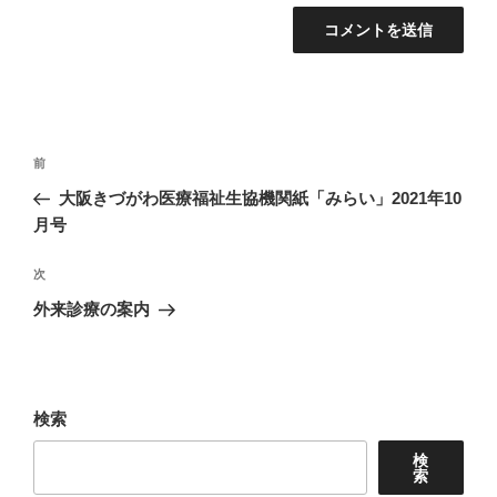
投
前
前
稿
の
大阪きづがわ医療福祉生協機関紙「みらい」2021年10
ナ
投
月号
ビ
稿
ゲ
次
次
の
ー
外来診療の案内
投
シ
稿
ョ
ン
検索
検
索