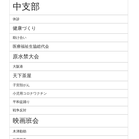
中支部
休診
健康づくり
助け合い
医療福祉生協総代会
原水禁大会
大阪港
天下茶屋
子宮頚がん
小児用コロナワクチン
平和盆踊り
戦争反対
映画班会
木津勘助