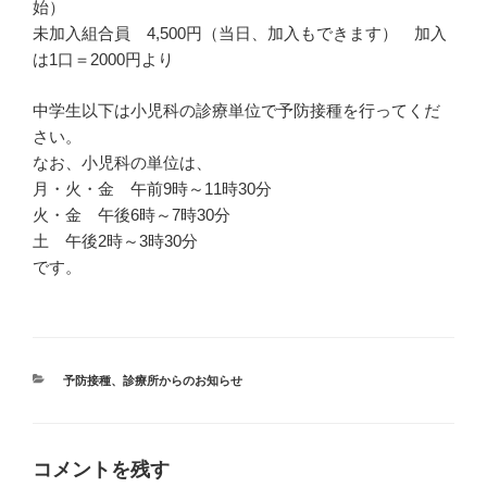
始）
未加入組合員 4,500円（当日、加入もできます） 加入
は1口＝2000円より
中学生以下は小児科の診療単位で予防接種を行ってくだ
さい。
なお、小児科の単位は、
月・火・金 午前9時～11時30分
火・金 午後6時～7時30分
土 午後2時～3時30分
です。
カ
予防接種
、
診療所からのお知らせ
テ
ゴ
リ
ー
コメントを残す