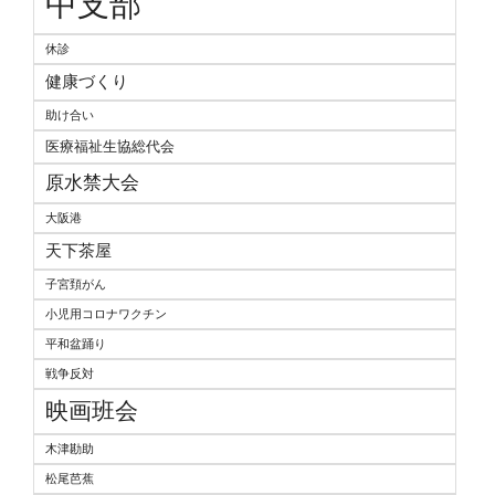
中支部
休診
健康づくり
助け合い
医療福祉生協総代会
原水禁大会
大阪港
天下茶屋
子宮頚がん
小児用コロナワクチン
平和盆踊り
戦争反対
映画班会
木津勘助
松尾芭蕉