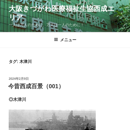
コ
大阪きづがわ医療福祉生協西成エ
ン
リア
テ
ン
一人は万人のために、万人は一人のために！
ツ
へ
メニュー
ス
キ
ッ
タグ:
木津川
プ
投
2024年2月9日
稿
今昔西成百景（001）
日:
◎木津川