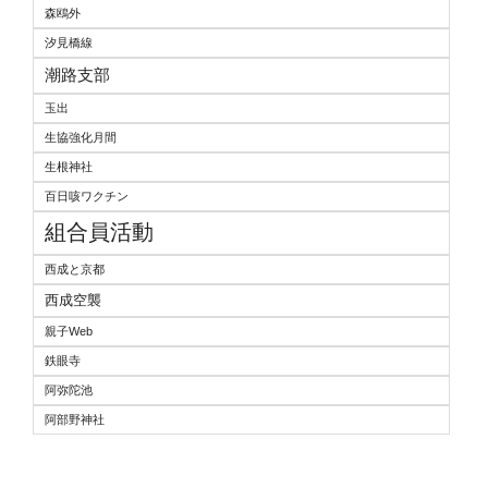
森鴎外
汐見橋線
潮路支部
玉出
生協強化月間
生根神社
百日咳ワクチン
組合員活動
西成と京都
西成空襲
親子Web
鉄眼寺
阿弥陀池
阿部野神社