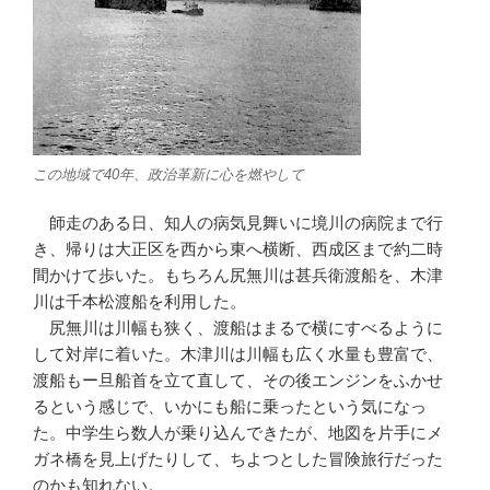
この地域で40年、政治革新に心を燃やして
師走のある日、知人の病気見舞いに境川の病院まで行
き、帰りは大正区を西から東へ横断、西成区まで約二時
間かけて歩いた。もちろん尻無川は甚兵衛渡船を、木津
川は千本松渡船を利用した。
尻無川は川幅も狭く、渡船はまるで横にすべるように
して対岸に着いた。木津川は川幅も広く水量も豊富で、
渡船もー旦船首を立て直して、その後エンジンをふかせ
るという感じで、いかにも船に乗ったという気になっ
た。中学生ら数人が乗り込んできたが、地図を片手にメ
ガネ橋を見上げたりして、ちよつとした冒険旅行だった
のかも知れない。