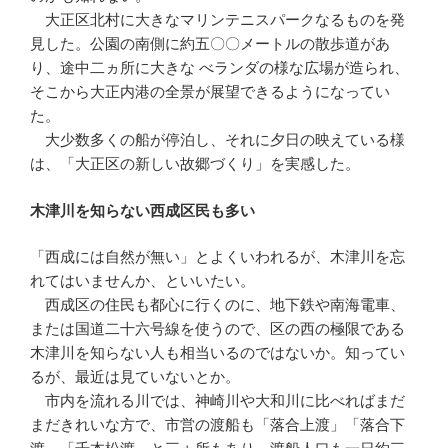
大正区北村に大きなマリンテニスパークなるものを発
見した。公園の南側に約五〇〇メートルの散歩道があ
り、途中二ヵ所に大きな べランダの様な広場が造られ、
そこから大正内港の全景が展望できるようになってい
た。
大少数多くの船が停泊し、それに夕日の映えている様
は、「大正区の新しい故郷づくり」を実感した。
木津川を知らない西成区民も多い
「西成には自然が無い」とよくいわれるが、木津川を忘
れてはいませんか、といいたい。
西成区の住民も都心に行くのに、地下鉄や南海電車、
または国道二十六号線を使うので、区の西の極限である
木津川を知らない人も相当いるのではないか。知ってい
るが、最近は見ていないとか。
市内を流れる川では、神崎川や大和川に比べればまだ
まだきれいな方で、市営の渡船も「落合上渡」「落合下