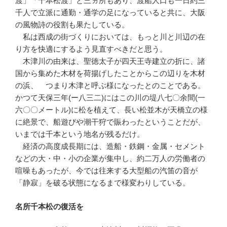
渡」「千本松渡」と三ヵ所もあり、渡船人口も一日約三
千人で立派に通勤・通学の足になっていると共に、大阪
の風物詩の役割も果たしている。
私は西成の街づくりにおいては、もっと川と川辺の在
り方を快適にするよう見直すべきだと思う。
木津川の由来は、聖徳太子が四天王寺建立の折に、諸
国から集めた木材を荷揚げしたことからこの辺りを木材
の浜、
つまり木津と呼ぶ様になったとのことである。
かつて天保三年(ー八三二)にはこの川の堤八七〇余間(一
六〇〇メートル)に松を植えて、長い松並木が天橋立の様
に絶景で、船遊びや潮干狩で賑わったということだが、
いまでは千本という地名が残るだけ。
経済の高度成長期には、造船・鉄鋼・金属・セメント
などの大・中・小の企業が集中し、約二万人の労働者の
喧噪もあったが、今では往来する大型船の汽笛の音が
「静寂」を破る状態になるまで様変わりしている。
名所千本松の復活を