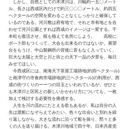
しかし、自然としての木津川は、川幅約一五〇メ—ト
ル、長さは西成区内だけで約三〇〇〇メートル、約四五
ヘクタールの空間を変わることなくしっかりと確保して
いるのである。河川敷は府有地で、それと市有地とを合
わせて河川公園とすれば西成のイメ—ジは一変する。千
本松も復活させ、桜も植えて名所にしよう。 高校に
ボ—卜部もつくって、大会も出来るのではないか。展望
台をもうけ、中山製鋼所の背後に音もなく入っていく、
巨大な太陽と大空と川と街との天下一品の夕景を、毎日
みせてほしい。
今西成区には、南海天下茶屋工場跡地(約四ヘクタ—ル)
と南津守の市食肉市場跡地(約三ヘクタ—ル)の利用が、西
成の街づくりのーーつの目玉といわれているが、ぜひと
も木津川と区民との新しいかかわり方についても、一枚
加えて検討する必要性を痛感する。
人生を川の流れにたとえる歌もあるが、私は自分の人
生は渡船になぞらえてみたい。色々な出会いと別れを繰
り返しながら、大きな流れに沿って船を操り、黙々と多
くの人を送り届ける。木津川地域で四十年、日本共産党