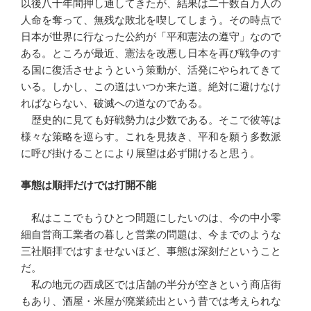
以後八十年間押し通してきたが、結果は二千数百万人の
人命を奪って、無残な敗北を喫してしまう。その時点で
日本が世界に行なった公約が「平和憲法の遵守」なので
ある。ところが最近、憲法を改悪し日本を再び戦争のす
る国に復活させようという策動が、活発にやられてきて
いる。しかし、この道はいつか来た道。絶対に避けなけ
ればならない、破滅への道なのである。
歴史的に見ても好戦勢力は少数である。そこで彼等は
様々な策略を巡らす。これを見抜き、平和を願う多数派
に呼び掛けることにより展望は必ず開けると思う。
事態は順拝だけでは打開不能
私はここでもうひとつ問題にしたいのは、今の中小零
細自営商工業者の暮しと営業の問題は、今までのような
三社順拝ではすませないほど、事態は深刻だということ
だ。
私の地元の西成区では店舗の半分が空きという商店街
もあり、酒屋・米屋が廃業続出という昔では考えられな