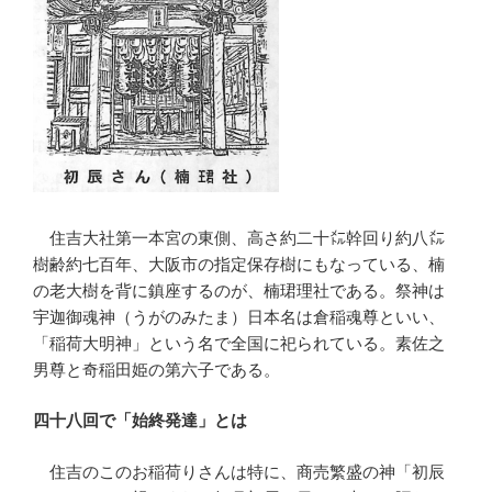
住吉大社第一本宮の東側、高さ約二十㍍幹回り約八㍍
樹齢約七百年、大阪市の指定保存樹にもなっている、楠
の老大樹を背に鎮座するのが、楠珺理社である。祭神は
宇迦御魂神（うがのみたま）日本名は倉稲魂尊といい、
「稲荷大明神」という名で全国に祀られている。素佐之
男尊と奇稲田姫の第六子である。
四十八回で「始終発達」とは
住吉のこのお稲荷りさんは特に、商売繁盛の神「初辰