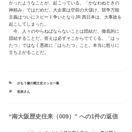
かったようなことが、起こっている。「かなわぬときの
神頼み」ではだめだ。大企業は空前の大儲け、競争万能
主義はついにスピード争いとなりJR 西日本は、大事故を
起こしてしまった。
今、人々のやらねばならないことは団結だ。徹底的に
団結することだ。答えは必ずそこからでてくる。「はっ
たつ」ではなく悪政に「はらたつ」こと、本当に怒りに
立ち上がることだ。
カ
がもう健の郷土史エッセー集
テ
タ
初辰さん
ゴ
グ
リ
ー
“南大阪歴史往来（009）” への1件の返信