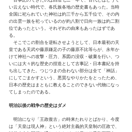
い云えない時代で、各氏族各地の歴史書もあった。当時
全国に祀られていた神社は約三千から五千位で、その内
の出雲一族を祀っているのが約八割で日向一族は約二割
位であったという。それぞれの由来もあったはずであ
る。
そこでこの割合を逆転させようとして、日本最初の天
皇である天武や藤原鎌足の子の藤原不比等らが、永年か
けて神社への攻撃・圧力、系図の没収・破棄を行い、つ
いには大々的な歴史の捏造として古事記・日本書紀を持
ち出してきた。つじつまの合わない部分は全て「神話」
にしてごまかすという、悪質なやりかたをとったため、
日本の歴史はまともに教えることのできない代物になっ
てしまったのである。
明治以後の戦争の歴史はダメ
明治になり「王政復古」の時来たれりとばかり、今度
は「天皇は現人神」という絶対主義的天皇制の圧政で、