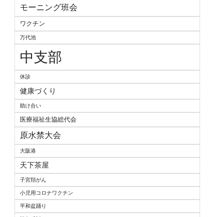
モーニング班会
ワクチン
万代池
中支部
休診
健康づくり
助け合い
医療福祉生協総代会
原水禁大会
大阪港
天下茶屋
子宮頚がん
小児用コロナワクチン
平和盆踊り