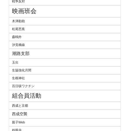
戦争反対
映画班会
木津勘助
松尾芭蕉
森鴎外
汐見橋線
潮路支部
玉出
生協強化月間
生根神社
百日咳ワクチン
組合員活動
西成と京都
西成空襲
親子Web
鉄眼寺