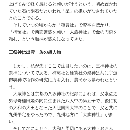
上げてみて軽く感じると願いが叶うという。初め置かれ
ていた石は隕石だといわれ「星」の扱いがなされていた
とのことである。
そしていつの頃からか「種貸社」で資本を授かり、
「楠珺社」で商売繁盛を願い「大歳神社」で金の円滑を
頼む、という順拝が盛んになってきた。
三祭神は出雲一族の超人物
しかし、私が先ずここで注目したいのは、三神神社の
祭神についてである。楠珺社と種貸社の祭神は共に宇逝
御魂神で稲作の研究に力を入れ、農民から慕われたとい
う。
大歳神とは京都の八坂神社の記録によれば、父素佐之
男母奇稲田姫の間に生まれた八人中の第五子で、後に初
の大和の大王となった天照国照大神のことで、父と共に
九州平定をやったので、九州地方に「大歳神社」が多
い。
そしてなによりも、大和と周辺にある大神（おおみ