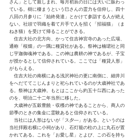
さん」として親しまれ、毎月初辰の日には大いに賑わっ
ている。樹に棲まうという巳さんの霊力を信仰し、四十
八回の月参りに「始終発達」とかけて参詣する人が絶え
ない。社頭で羽織を着て片手で人を招く「招福猫」（ま
ねき猫）を受けて帰ることができる。
住吉大社の北方向、かって住吉神宮寺のあった広場、
通称「桜畑」の一隅に種貸社がある。祭神は楠珺社と同
じ宇迦御魂神である。この神は農耕の神であるが、子宝
が授かるとして信仰されている。ここでは「種貸人形」
がもらえる。
住吉大社の南横にある浅沢神社の更に南側に、細井川
をへだててこじんまりと祀られているのが大歳神社であ
る。祭神は大歳神。もとはここから約五十㍍西にあった
のを、明治二十二年当所に移した。
大歳神が五穀豊饒・収穫の神であることから、商人の
節季のときの集金に霊験あると信仰されている。
当社には人形はないが「ス夕—」がある。というのは
当社拝殿右横に小祠があり、石灯籠の柱の上に丸石が置
かれてある。これを「お愛し星」とよび、この石を持ち