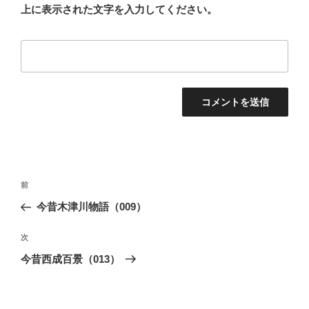
上に表示された文字を入力してください。
投
前
前
稿
の
今昔木津川物語（009）
ナ
投
ビ
稿
次
次
ゲ
の
今昔西成百景（013）
投
ー
稿
シ