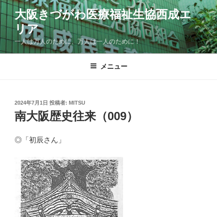
コ
大阪きづがわ医療福祉生協西成エ
ン
リア
テ
ン
一人は万人のために、万人は一人のために！
ツ
へ
メニュー
ス
キ
ッ
投
2024年7月1日
投稿者:
MITSU
プ
稿
南大阪歴史往来（009）
日:
◎「初辰さん」