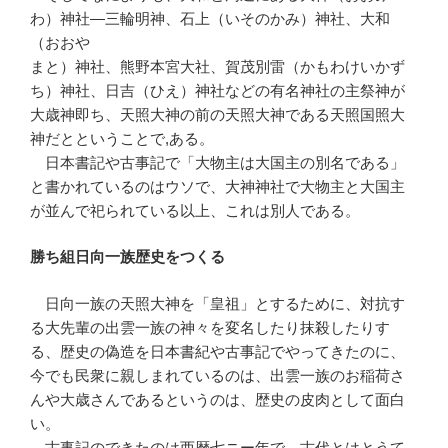
わ）神社—三輪明神、石上（いそのかみ）神社、大和
（おおや
まと）神社、熊野本宮大社、賀茂別雷（かもわけいかず
ち）神社、日吉（ひえ）神社などの有名神社の主祭神が
大歳神即ち、天照大神の前の天照大神である天照国照大
神だとということで,ある。
日本書記や古事記で「大物主は大国主の別名である」
と書かれているのはウソで、大神神社で大物主と大国主
が並んで祀られている以上、これは別人である。
勝ち組日向一族歴史をつくる
日向一族の天照大神を「皇祖」とするために、対抗す
る大先輩の出雲一族の神々を変名したり抹殺したりす
る、歴史の偽造を日本書紀や古事記でやってきたのに、
今でも民衆に親しまれているのは、出雲一族のお稲荷さ
んや大歳さんであるというのは、歴史の皮肉として面白
い。
古事記のできたのは西暦七ニー年で、古代とはとうて