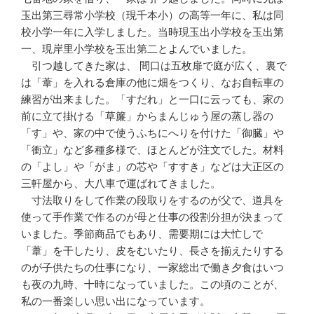
玉出第三尋常小学校（現千本小）の高等一年に、私は同
校小学一年に入学しました。当時現玉出小学校を玉出第
一、現岸里小学校を玉出第二とよんでいました。
引つ越してきた家は、 間口は五枚扉で庭が広く、裏で
は「葦」を入れる倉庫の他に畑をつくり、なお自転車の
練習が出来ました。「すだれ」と一口に云っても、家の
前に立て掛ける「草簾」からまんじゅう屋の蒸し器の
「す」や、家の中で使うふちにへりを付けた「御臓」や
「衝立」など多種多様で、ほとんどが注文でした。材料
の「よし」や「がま」の芯や「すすき」などは大正区の
三軒屋から、大八車で運ばれてきました。
寸法取りをして作業の段取りをするのが父で、道具を
使って手作業で作るのが母と仕事の役割分担が決まって
いました。季節商品でもあり、需要期には大忙しで
「葦」を干したり、皮をむいたり、長さを揃えたりする
のが子供たちの仕事になり、一家総出で働き夕食はいつ
も夜の九時、十時になっていました。この頃のことが、
私の一番楽しい思い出になっています。