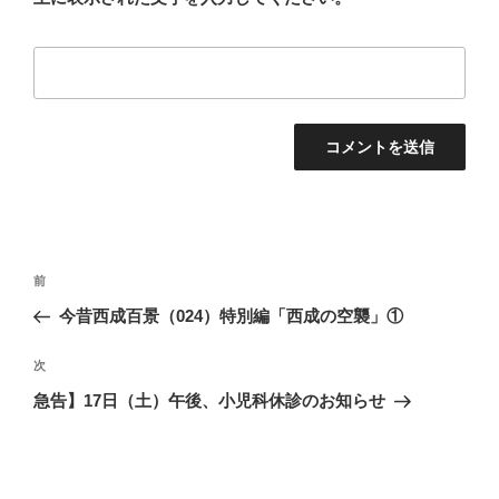
投
前
前
稿
の
今昔西成百景（024）特別編「西成の空襲」①
ナ
投
ビ
稿
次
次
ゲ
の
急告】17日（土）午後、小児科休診のお知らせ
投
ー
稿
シ
ョ