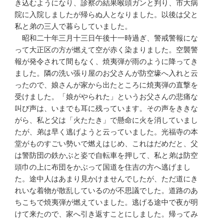
き込むようになり、診察の結果喉頭ガンと判り、市大病
院に入院しましたが帰らぬ人となりました。以後は父と
私と弟の三人で暮らしていました。
昭和二十年三月十三日午後十一時過ぎ、警戒警報にな
って大正区の方が燃えて空が赤く染まりました。空襲警
報が発令されて間もなく、焼夷弾が雨のように降ってき
ました。隣の洗い張り屋のお父さんが防空壕へ入れと云
ったので、娘さんが家から出たところに焼夷弾の直撃を
受けました。「娘がやられた」というお父さんの悲痛な
叫び声は、いまでも耳に残っています。その声をききな
がら、私と父は「火たたき」で懸命に火を消していまし
たが、弟は早く逃げようと云っていました。光福寺の本
堂がものすごい勢いで燃えはじめ、これはだめだと、父
は警防団の鉄かぶと姿で自転車を押して、私と弟は防空
頭巾の上に布団をかぶって国道を住吉の方へ逃げまし
た。途中人はあまり見かけませんでしたが、ただ道にき
れいな着物が散乱しているのが不思議でした。道路のあ
ちこちで焼夷弾が燃えていました。逃げる途中で夜が明
けて来たので、家へ引き返すことにしました。帰ってみ