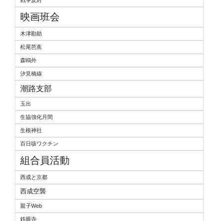
戦争反対
映画班会
木津勘助
松尾芭蕉
森鴎外
汐見橋線
潮路支部
玉出
生協強化月間
生根神社
百日咳ワクチン
組合員活動
西成と京都
西成空襲
親子Web
鉄眼寺