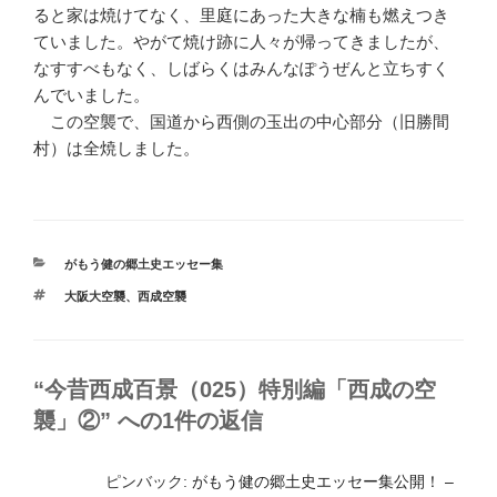
ると家は焼けてなく、里庭にあった大きな楠も燃えつき
ていました。やがて焼け跡に人々が帰ってきましたが、
なすすべもなく、しばらくはみんなぽうぜんと立ちすく
んでいました。
この空襲で、国道から西側の玉出の中心部分（旧勝間
村）は全焼しました。
カ
がもう健の郷土史エッセー集
テ
タ
大阪大空襲
、
西成空襲
ゴ
グ
リ
ー
“今昔西成百景（025）特別編「西成の空
襲」②” への1件の返信
ピンバック:
がもう健の郷土史エッセー集公開！ –