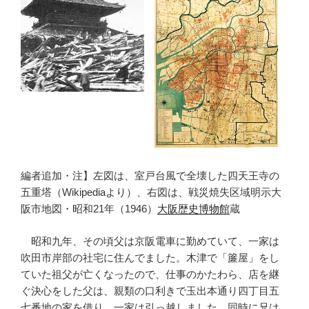
編者追加・注】左図は、室戸台風で全壊した四天王寺の
五重塔（Wikipediaより）、右図は、戦災焼失区域明示大
阪市地図・昭和21年（1946）
大阪歴史博物館
蔵
昭和九年、その頃父は京阪電車に勤めていて、一家は
吹田市岸部の社宅に住んでました。木津で「簾屋」をし
ていた祖父が亡くなったので、仕事のかたわら、店を継
ぐ決心をした父は、親類の口利きで玉出本通り四丁目五
七番地の家を借り、一家は引っ越しました。同時に兄は