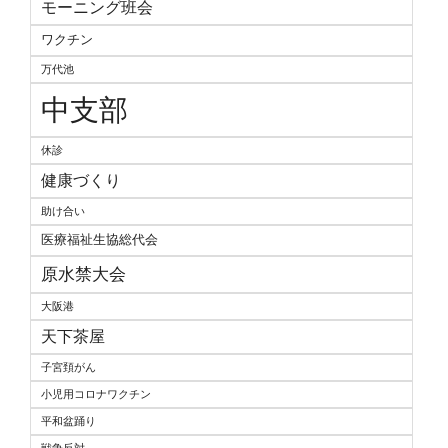
モーニング班会
ワクチン
万代池
中支部
休診
健康づくり
助け合い
医療福祉生協総代会
原水禁大会
大阪港
天下茶屋
子宮頚がん
小児用コロナワクチン
平和盆踊り