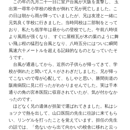
この年の九月二十一日に室戸台風が大阪を直撃し、 玉
出第一尋常小学校の校舎が倒れて兄が死亡しました。こ
の日は朝から雨が降っていましたが、兄は友逹と一緒に
元気良く学校に行きました。当時同校は二部制をとって
おり、私たち低学年は昼からの登校でした。午前八時頃
より風雨が强くなり、 すぐに屋根瓦が木の葉のように舞
い飛ぶ程の猛烈な台風となり、八時五分にはついに瞬間
風速六十メートルを超える記録的なものとなっていたそ
うです。
台風が通過してから、近所の子供らが帰ってきて、学
校が倒れたと聞いて人々がさわぎだしました。兄が帰っ
てこないので母が心配して、もしやと思い、勝間街道の
阪南病院に見に行ったがわかりませんでした。実は千本
通りの角の宮本医院に収容されていたが、気が付かなか
ったのです。
ほどなく兄の遺体が担架で運ばれてきました。私はシ
ョツクで熱を出して、山口医院の先生に往診に来てもら
い、リンゲルを打ったことを覚えています。担任の先生
の話では、「危ないから出て向かいの校舎に移れと云っ