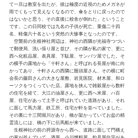
て一旦は教室を出たが、彼は極度の近視のためメガネが
雨でくもって見えなくなるので、傘をとりに戻ったので
はないかと思う、その直後に校舎が倒れた」ということ
です。この日同校では九名の子供が死亡、重傷二十四
名、軽傷六十名という突然の大惨事となったのです。
空襲前の生根神社周辺は、神社の西隣が光福寺つづい
て郵便局、洗い張り屋と並び、その隣が私の家で、更に
西へ化粧品屋、表具屋、下駄屋、サンパツ屋でした。そ
の横手の露地から「十軒さん」と呼ばれる長屋が南に向
かってあり、十軒さんの西隣に饅頭屋さん、その横に町
会長の藤田さんの大きな屋敷、岩見医院、材木屋、和ロ
ーソクをつくっていた店。露地を挟んで雑穀屋から数軒
の住宅を経て、大江の油屋さん、更に西へ米屋、ハ百
屋、住宅があって土手と呼ばれていた道路があり、それ
に面して馬力屋、鉄工所、住宅が軒を並べていました。
その裏に十三間堀川があり、橋が架かっていてお盆の精
霊流しには、橋の下に伝馬船が来ていました。
生根神社の前の捋源寺から西へ、道路に面して門構え
の家が並んでいて、酒屋、小川燃料屋、釣具屋住宅があ