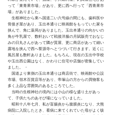
って「東青果市場」があり、更に西へ行って「西青果市
場」がありました。
生根神社から東へ国道二い六号線の間にも、歯科医や
骨接ぎ屋があり、玉出本通りに映画館をもっていた家を
挟んで、角に薬局がありました。玉出本通りの向かいの
角が牛乳屋で、数軒おいて戦後洋服の月賦販売でおなじ
みの日丸さんがあって隣が質屋、更に商店があって細い
露地を挟んで西へ誓源寺へとつづいて行きます。近くに
風呂屋も数軒ありました。もちろん、現在の玉出中学校
や玉出西公園はなく、かわりに住宅や店舗が密集してい
ました。 ・
国道より東側の玉出本通りは商店街で、映画館や公設
市埸、領木百貨店等があり、帝塚山の方からの買物客も
多く上品な雰囲気のあるところでした。
当時の生根神社の境内には小山の様な盛り土があっ
て、子供たちのあそび場になっていました。
昭和十八年七月、私が盲腸炎から腹膜炎になり、大熊
病院に入院したとき、看病に来てくれていた母がよく咳