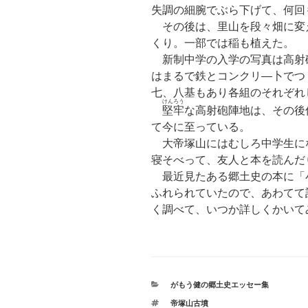
失調の細腕でぶら下げて、何回
その後は、里山を段々畑に変
くり。一部では稲も植えた。
新制中学の入学の写真は高射
はまるで鉄とコンクリ—卜でつ
七、八基もあり各組のそれぞれ
けんろう
堅牢
な高射砲陣地は、その後
て今に至っている。
大帝塚山にはむしろ中学生に
寝そべって、友人と本を読んだ
最近見たある郷土史の本に「
ふれられていたので、あわてて
く調べて、いつか詳しくかいて
カ
がもう健の郷土史エッセー集
テ
タ
帝塚山古墳
ゴ