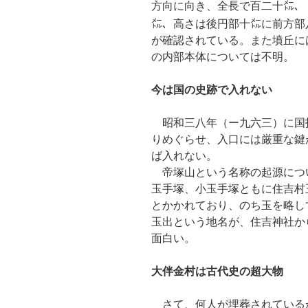
方向に向き、全長で百二十㍍、
㍍、高さは後円部十㍍に前方部
が確認されている。また墳丘に
の内部本体については不明。
今は国の史跡で入れない
昭和三八年（ー九六三）に国
りめぐらせ、入口には厳重な鍵
ば入れない。
帝塚山という名称の起源につ
玉手塚、小玉手塚ともに住吉村
とかかれており、のち玉を略し
玉出という地名が、住吉神社か
面白い。
大伴金村は古代史の超大物
さて、何人が埋葬されている