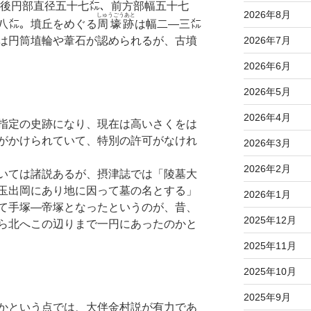
 後円部直径五十七㍍、前方部幅五十七
2026年8月
しゅうごうあと
八㍍。墳丘をめぐる
周壕跡
は幅二—三㍍
2026年7月
は円筒埴輪や葦石が認められるが、古墳
2026年6月
2026年5月
2026年4月
指定の史跡になり、現在は高いさくをは
がかけられていて、特別の許可がなけれ
2026年3月
2026年2月
いては諸説あるが、摂津誌では「陵墓大
玉出岡にあり地に因って墓の名とする」
2026年1月
て手塚—帝塚となったというのが、昔、
2025年12月
ら北へこの辺りまで一円にあったのかと
2025年11月
2025年10月
2025年9月
かという点では、大伴金村説が有力であ