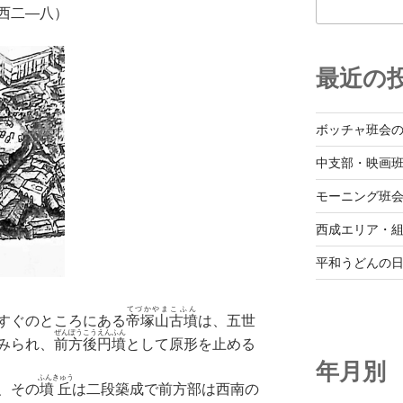
西二—八）
最近の
ボッチャ班会
中支部・映画
モーニング班
西成エリア・
平和うどんの
てづかやま
こふん
すぐのところにある
帝塚山
古墳
は、五世
ぜんぽうこうえんふん
みられ、
前方後円墳
として原形を止める
年月別
ふんきゅう
、その
墳丘
は二段築成で前方部は西南の