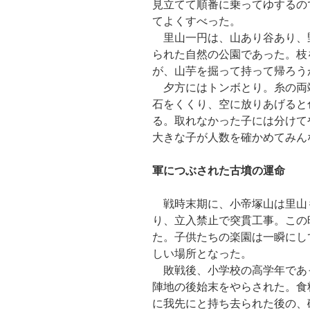
見立てて順番に乗ってゆするの
てよくすべった。
里山一円は、山あり谷あり、
られた自然の公園であった。枝
が、山芋を掘って持って帰ろう
夕方にはトンボとり。糸の両
石をくくり、空に放りあげると
る。取れなかった子には分けて
大きな子が人数を確かめてみん
軍につぶされた古墳の運命
戦時末期に、小帝塚山は里山
り、立入禁止で突貫工事。この
た。子供たちの楽園は一瞬にし
しい場所となった。
敗戦後、小学校の高学年であ
陣地の後始末をやらされた。食
に我先にと持ち去られた後の、