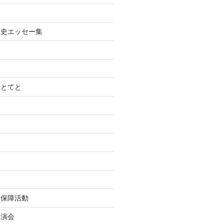
土史エッセー集
てとてと
診
会保障活動
講演会