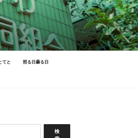
とてと
照る日曇る日
検