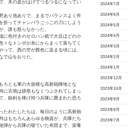
で、木の皮がはげてつるつるになってい
2024年7月
2024年6月
野あり池ありで、まるでバランスよく作
を折ってチャンバラごっこの刀にしよう
2024年5月
が、誰も怒らなかった。
2024年4月
端に色付きのセロハン紙で大豆ほどの小
色々なトンボが糸にからまって落ちてく
2024年3月
やって、西の空が茜色に染まる頃には、
2024年2月
なで山をおりた。
2024年1月
2023年12月
もろとも軍の大規模な高射砲陣地とな
2023年10月
時に古墳は跡形もなくつぶされてしまっ
て、銃剣を捧げ持つ兵隊に囲まれた恐ろ
2023年9月
2023年8月
ったわたしたちは、毎日のように高射砲
料はもちろんあらゆる物資が、兵隊たち
2023年7月
砲弾から兵隊の寝ていた布団まで、栄養