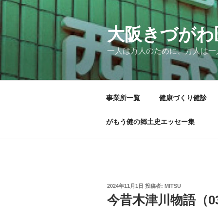
コ
ン
テ
大阪きづがわ
ン
一人は万人のために、万人は一
ツ
へ
ス
キ
事業所一覧
健康づくり健診
ッ
プ
がもう健の郷土史エッセー集
投
2024年11月1日
投稿者:
MITSU
稿
今昔木津川物語（0
日: