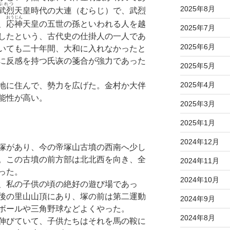
ぶれつ
2025年8月
武烈
天皇時代の大連（むらじ）で、武烈
おうじん
、
応神
天皇の五世の孫といわれる人を越
2025年7月
したという、古代史の仕掛人の一人であ
2025年6月
いても二十年間、大和に入れなかったと
に反感を持つ氏诙の箋合が強力であった
2025年5月
2025年4月
地に住んで、勢力を広げた。金村か大伴
能性が高い。
2025年3月
2025年1月
2024年12月
塚があり、今の帝塚山古墳の西南へ少し
。この古墳の前方部は北北西を向き、全
2024年11月
った。
2024年10月
、私の子供の頃の絶好の遊び場であっ
後の里山山頂にあり、塚の前は第二運動
2024年9月
ボールや三角野球などよくやった。
2024年8月
伸びていて、子供たちはそれを馬の鞍に