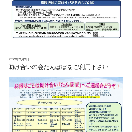
投
2022年2月2日
稿
助け合いの会たんぽぽをご利用下さい
日: