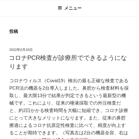
メニュー
投稿
投
2022年2月16日
稿
コロナPCR検査が診療所でできるようにな
日:
ります
コロナウィルス（Covid19）検出の最も正確な検査である
PCR法の機器を2台導入しました。鼻腔から検査材料を採
取し、最大限13分で結果が判定できるという最新型の機
械です。これにより、従来の唾液採取での外注検査だ
と、約2日かかる検査時間を大幅に短縮でき、コロナ診療
にとって大きなメリットになります。また、従来の鼻腔
擦過によるコロナ抗原定性検査に比べて、精度が向上す
ることが期待できます。（写真左は2台の機器全容、右は