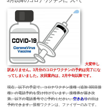
3月以降のコロナワクチンについて
日:
大変申し
訳ありません。3月分のコロナワクチンの予約は完了にな
ってしまいました。次回案内は、2月中旬以降です。
現在、以下の予定で、コロナワクチン接種（追加 3回目接
種）の電話予約を受け付けています。接種券が届き次
第、以下の電話番号でご予約ください。
空きあり
の日は
予約できます。
接種ワクチンは、ファイザーのみです。