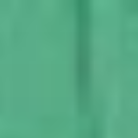
コ
ン
テ
ン
ツ
へ
ス
キ
ッ
プ