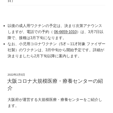
日）
以後の成人用ワクチンの予定は、決まり次第アナウンス
しますが、電話での予約（
06-6659-1010
）は、3月7日以
降で、接種は3月下旬になります。
なお、小児用コロナワクチン（5才～11才対象 ファイザー
社製）のワクチンは、3月中旬から開始予定です。詳細が
決まりましたら2月下旬以降に案内します。
投
2022年2月5日
稿
大阪コロナ大規模医療・療養センターの紹
日:
介
大阪府が運営する大規模医療・療養センターをご紹介し
ます。