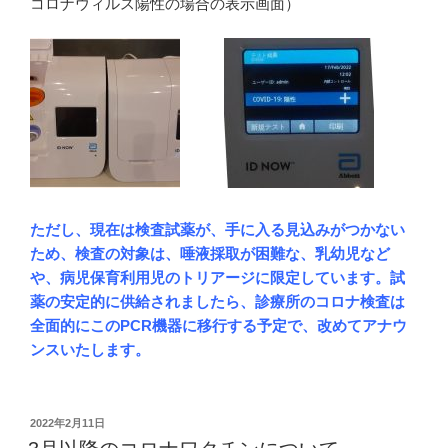
コロナウィルス陽性の場合の表示画面）
ただし、現在は検査試薬が、手に入る見込みがつかない
ため、検査の対象は、唾液採取が困難な、乳幼児など
や、病児保育利用児のトリアージに限定しています。試
薬の安定的に供給されましたら、診療所のコロナ検査は
全面的にこのPCR機器に移行する予定で、改めてアナウ
ンスいたします。
投
2022年2月11日
稿