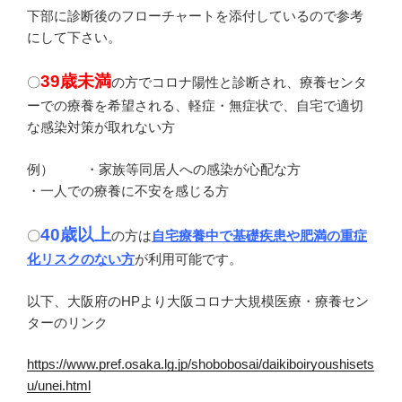
下部に診断後のフローチャートを添付しているので参考
にして下さい。
39歳未満
〇
の方でコロナ陽性と診断され、療養センタ
ーでの療養を希望される、軽症・無症状で、自宅で適切
な感染対策が取れない方
例） ・家族等同居人への感染が心配な方
・一人での療養に不安を感じる方
40歳以上
〇
の方は
自宅療養中で基礎疾患や肥満の重症
化リスクのない方
が利用可能です。
以下、大阪府のHPより大阪コロナ大規模医療・療養セン
ターのリンク
https://www.pref.osaka.lg.jp/shobobosai/daikiboiryoushisets
u/unei.html