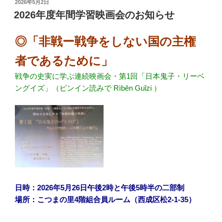
投
2026年5月2日
稿
2026年度年間学習映画会のお知らせ
日:
◎「非戦ー戦争をしない国の主権
者であるために」
戦争の史実に学ぶ連続映画会・第1回「日本鬼子・リーベ
ングイズ」（ピンイン読みで Rìběn Guǐzi ）
日時：2026年5月26日午後2時と午後5時半の二部制
場所：こつまの里4階組合員ルーム（西成区松2-1-35）