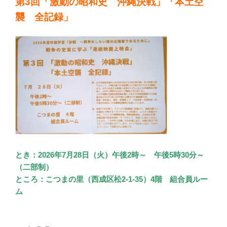
第3回「激動の昭和史 沖縄決戦」「本土空
襲 全記録」
とき：2026年7月28日（火）午後2時～ 午後5時30分～
（二部制）
ところ：こつまの里（西成区松2-1-35）4階 組合員ルー
ム