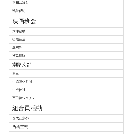
平和盆踊り
戦争反対
映画班会
木津勘助
松尾芭蕉
森鴎外
汐見橋線
潮路支部
玉出
生協強化月間
生根神社
百日咳ワクチン
組合員活動
西成と京都
西成空襲