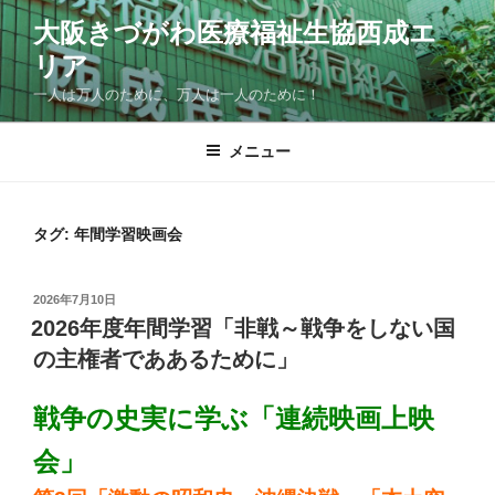
コ
大阪きづがわ医療福祉生協西成エ
ン
リア
テ
ン
一人は万人のために、万人は一人のために！
ツ
へ
メニュー
ス
キ
ッ
タグ:
年間学習映画会
プ
投
2026年7月10日
稿
2026年度年間学習「非戦～戦争をしない国
日:
の主権者でああるために」
戦争の史実に学ぶ「連続映画上映
会」