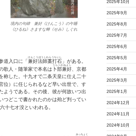
2025年10月
2025年9月
境内の句碑 兼好《けんこう》の午睡
2025年8月
《ひるね》さますな蝉《せみ》しぐれ
2025年7月
2025年6月
2025年5月
けんこうほうしわらうちいし
参道入口に「
兼好法師藁打石
」がある。
うらべかねよし
2025年4月
の歌人・随筆家で本名は
卜部兼好
、京都
を称した。十九オで二条天皇に仕え二十
2025年3月
官位）に任じられるなど早い出世で、す
2025年1月
たようである。その後、彼が何故いつ出
いつどこで書かれたのかは殆ど判ってい
2024年12月
六十七オ没といわれる。
2024年11月
2024年10月
みっちょく