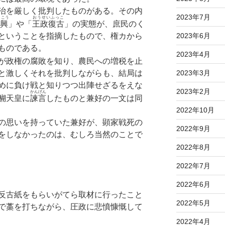
治を厳しく批判したものがある。その内
2023年7月
うこう
おうせいふっこ
興
」や「
王政復古
」の実態が、庶民のく
2023年6月
ということを指摘したもので、権カから
ものである。
2023年4月
が政権の腐敗を知り、農民への増税を止
2023年3月
と激しくそれを批判しながらも、結局は
めに負け戦と知りつつ出陣せざるをえな
2023年2月
かんげん
醐天皇に
諫言
したものと兼好の一文は同
2022年10月
の思いを持っていた兼好が、顕家戦死の
2022年9月
をしなかったのは、むしろ当然のことで
2022年8月
2022年7月
2022年6月
反古紙をもらいがてら取材に行ったこと
2022年5月
で藁を打ちながら、圧政に悲憤慷慨して
2022年4月