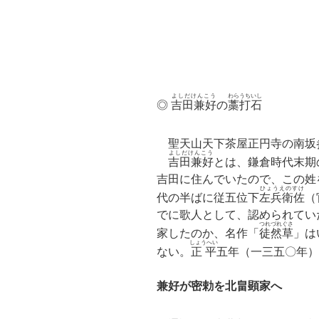
よしだけんこう
わらうちいし
◎
吉田兼好
の
藁打石
聖天山天下茶屋正円寺の南坂
よしだけんこう
吉田兼好
とは、鎌倉時代末期
吉田に住んでいたので、この姓
ひょうえのすけ
代の半ばに従五位下
左兵衛佐
（
でに歌人として、認められてい
つれづれぐさ
家したのか、名作「
徒然草
」は
しょうへい
ない。
正平
五年（一三五〇年）
兼好が密勅を北畠顕家へ