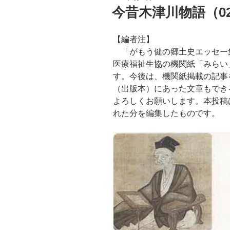
稿
今昔木津川物語（02
日:
【編者注】
「がもう健の郷土史エッセー集
医療福祉生協の機関紙「みらい
す。今後は、機関紙掲載の記事
（出版本）にあった文章もでき
よろしくお願いします。本投稿は
れた分を編集したものです。