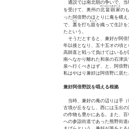
通説では南北朝の争いで、当
きたばたけあきいえ
を受けて、奥州の
北畠顕家
の
った阿倍野のほとりに庵を構え
わら
むしろ
で、
藁
を打ち
筵
を織って生計を
たという。
そうだとすると、兼好が阿倍
年以後となり、五十五オの頃と
高師直と戦って負けてはいるが
南へなかり離れた和泉の石津浜
泉へ行くべきはず、と、阿倍野
私はやはり兼好は阿倍野に居た
兼好阿倍野説を唱える根拠
当時、兼好の庵の辺りは手（
古墳が丘をなし、西には玉出の
の作物も豊かにある。また、百
への参詣街道であった熊野街道
まばらという、兼好が筆をとる