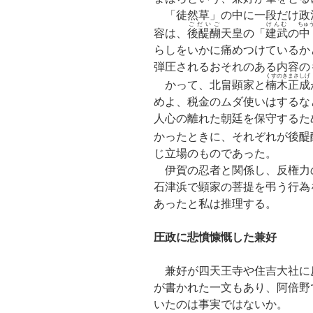
「徒然草」の中に一段だけ政
ごだいご
けんむ
ちゅ
容は、
後醍醐
天皇の「
建武
の
中
らしをいかに痛めつけているか
弾圧されるおそれのある内容の
くすのきまさしげ
かって、北畠顕家と
楠木正成
めよ、税金のムダ使いはするな
人心の離れた朝廷を保守するた
かったときに、それぞれが後醍
じ立場のものであった。
伊賀の忍者と関係し、反権力
石津浜で顕家の菩提を弔う行為
あったと私は推理する。
圧政に悲憤慷慨した兼好
兼好が四天王寺や住吉大社に
が書かれた一文もあり、阿倍野
いたのは事実ではないか。