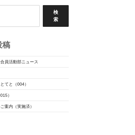
検
索
投稿
組合員活動部ニュース
日
とてと（004）
015）
のご案内（実施済）