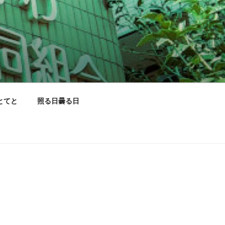
とてと
照る日曇る日