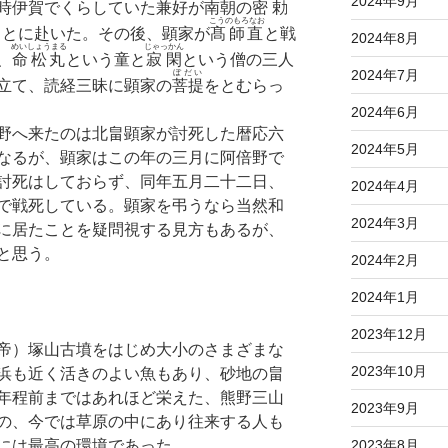
2024年9月
時伊賀でくらしていた兼好が南朝の
密勅
こうのもろなお
もとに赴いた。その後、顕家が
髙師直
と戦
2024年8月
めいしょうまる
じゃっかん
、
命松丸
という童と
寂閑
という僧の三人
2024年7月
ぼだい
立て、読経三昧に顕家の
菩提
をとむらっ
2024年6月
野へ来たのは北畠顕家が討死した暦応六
2024年5月
なるが、顕家はこの年の三月に阿倍野で
討死はしておらず、同年五月二十二日、
2024年4月
で戦死している。顕家を弔うなら当然和
2024年3月
に居たことを疑問視する見方もあるが、
と思う。
2024年2月
2024年1月
2023年12月
帝）塚山古墳をはじめ大小のさまざまな
2023年10月
浜も近く活きのよい魚もあり、砂地の畠
年程前まではあれほど栄えた、熊野三山
2023年9月
の、今では草原の中にあり往来する人も
2023年8月
には最高の環境であった。