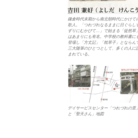
鎌倉時代末期から南北朝時代にかけて
歌人。「つれづれなるままに日ぐらし
ずりにむかびて…」で始まる「徒然草
はあまりにも有名。中学校の教科書に
登場し「方丈記」「枕草子」とならん
三大随筆のひとつとして、多くの人に
まれている。
デイサービスセンター「つれづれの里
と「聖天さん」地図