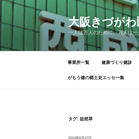
コ
ン
テ
大阪きづがわ
ン
一人は万人のために、万人は一
ツ
へ
ス
キ
事業所一覧
健康づくり健診
ッ
プ
がもう健の郷土史エッセー集
タグ:
徒然草
投
2024年8月27日