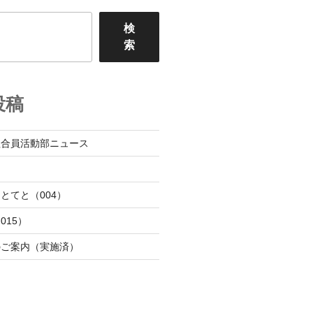
検
索
投稿
組合員活動部ニュース
日
とてと（004）
015）
のご案内（実施済）