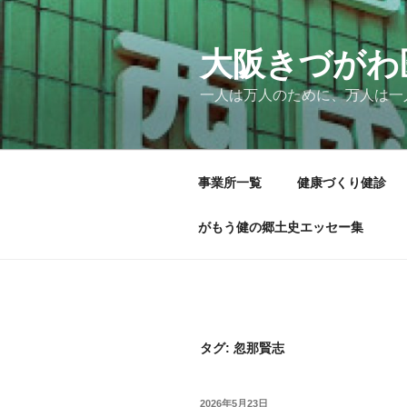
コ
ン
テ
大阪きづがわ
ン
一人は万人のために、万人は一
ツ
へ
ス
キ
事業所一覧
健康づくり健診
ッ
プ
がもう健の郷土史エッセー集
タグ:
忽那賢志
投
2026年5月23日