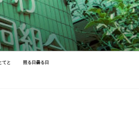
とてと
照る日曇る日