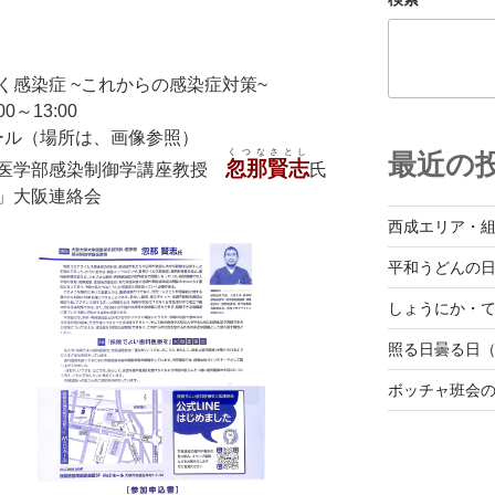
感染症 ~これからの感染症対策~
0～13:00
ール（場所は、画像参照）
くつなさとし
最近の
忽那賢志
・医学部感染制御学講座教授
氏
」大阪連絡会
西成エリア・
平和うどんの
しょうにか・て
照る日曇る日（
ボッチャ班会