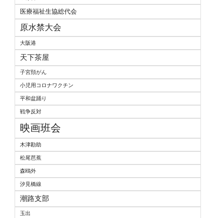
医療福祉生協総代会
原水禁大会
大阪港
天下茶屋
子宮頚がん
小児用コロナワクチン
平和盆踊り
戦争反対
映画班会
木津勘助
松尾芭蕉
森鴎外
汐見橋線
潮路支部
玉出