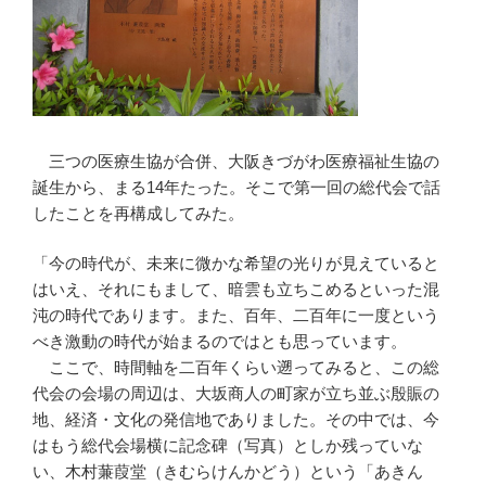
三つの医療生協が合併、大阪きづがわ医療福祉生協の
誕生から、まる14年たった。そこで第一回の総代会で話
したことを再構成してみた。
「今の時代が、未来に微かな希望の光りが見えていると
はいえ、それにもまして、暗雲も立ちこめるといった混
沌の時代であります。また、百年、二百年に一度という
べき激動の時代が始まるのではとも思っています。
ここで、時間軸を二百年くらい遡ってみると、この総
代会の会場の周辺は、大坂商人の町家が立ち並ぶ殷賑の
地、経済・文化の発信地でありました。その中では、今
はもう総代会場横に記念碑（写真）としか残っていな
い、木村蒹葭堂（きむらけんかどう）という「あきん