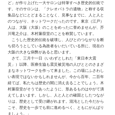
ど」が作り上げた一大サロンは特筆すべき歴史的伝統で
す。そのサロンは、「クレオパトラの遺物」と称する収
集品などにとどまることなく、見事なまでに、人と人と
のつながり、ネットワークだったのです。東京（江戸）
人は、大阪（大坂）のことをめったに誉めませんが、芥
川竜之介は、木村蒹葭堂のことを称賛しています。
こうした歴史的伝統を破壊し、人びとのつながりを断
ち切ろうとしている為政者をいだいている所に、現在の
大阪の大きな病弊があると思います。
さて、三月十一日（いわずとしれた「東日本大震
災」）以降、医療生協も震災被災地の人びととのさまざ
まなネットワークを作って来ました。この場にふさわし
い表現ではないかもしれませんが、今から百年、二百年
経てば、私たちは歴史の闇に消え去ることでしょう。木
村蒹葭堂がそうであったように、形あるものはやがて潰
えてしまいます。しかし、人と人との確固としたつなが
りは、歴史として受け継がれます。混沌とした今だから
こそ、歴史を一歩でも前に進めるべく、ともにがんばり
ましょう。」