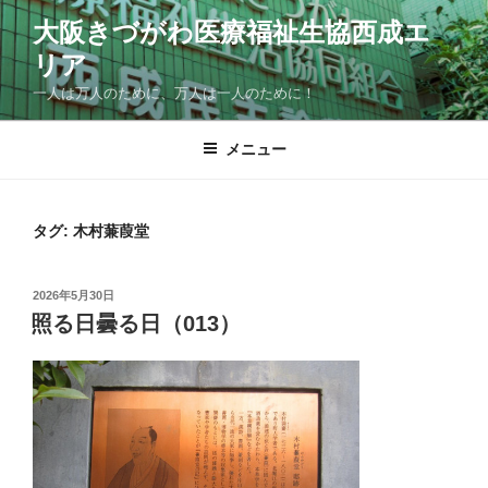
コ
大阪きづがわ医療福祉生協西成エ
ン
リア
テ
ン
一人は万人のために、万人は一人のために！
ツ
へ
メニュー
ス
キ
ッ
タグ:
木村蒹葭堂
プ
投
2026年5月30日
稿
照る日曇る日（013）
日: