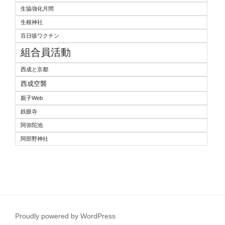
生協強化月間
生根神社
百日咳ワクチン
組合員活動
西成と京都
西成空襲
親子Web
鉄眼寺
阿弥陀池
阿部野神社
Proudly powered by WordPress