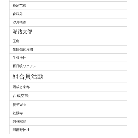
松尾芭蕉
森鴎外
汐見橋線
潮路支部
玉出
生協強化月間
生根神社
百日咳ワクチン
組合員活動
西成と京都
西成空襲
親子Web
鉄眼寺
阿弥陀池
阿部野神社