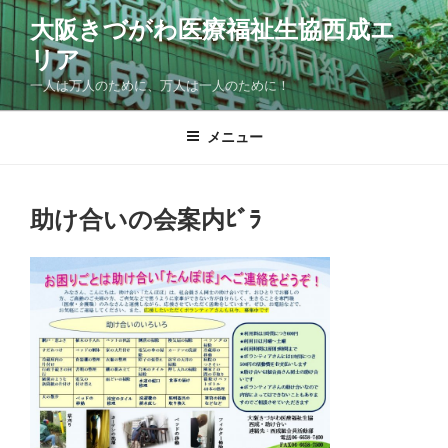
コ
大阪きづがわ医療福祉生協西成エ
ン
リア
テ
ン
一人は万人のために、万人は一人のために！
ツ
へ
メニュー
ス
キ
ッ
助け合いの会案内ﾋﾞﾗ
プ