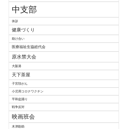
中支部
休診
健康づくり
助け合い
医療福祉生協総代会
原水禁大会
大阪港
天下茶屋
子宮頚がん
小児用コロナワクチン
平和盆踊り
戦争反対
映画班会
木津勘助