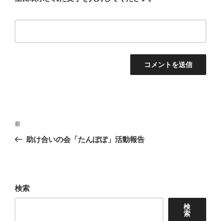
投
前
前
稿
の
助け合いの会「たんぽぽ」活動報告
ナ
投
ビ
稿
ゲ
ー
検索
シ
検
ョ
索