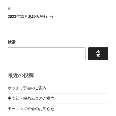
ビ
稿
ゲ
次
次
の
ー
2023年11月あゆみ発行
投
シ
稿
ョ
ン
検索
検
索
最近の投稿
ボッチャ班会のご案内
中支部・映画班会のご案内
モーニング班会のお知らせ