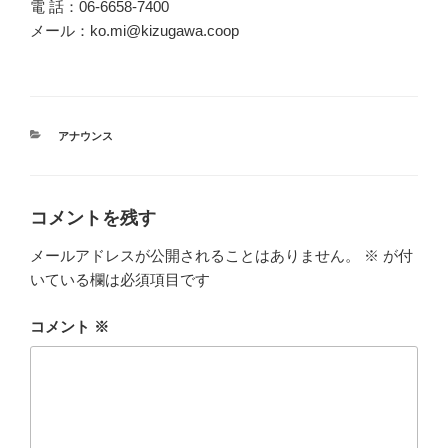
電 話：06-6658-7400
メール：ko.mi@kizugawa.coop
カ
アナウンス
テ
ゴ
リ
ー
コメントを残す
メールアドレスが公開されることはありません。
※
が付
いている欄は必須項目です
コメント
※