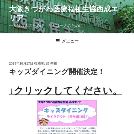
コ
大阪きづがわ医療福祉生協西成エ
ン
リア
テ
ン
一人は万人のために、万人は一人のために！
ツ
へ
メニュー
ス
キ
ッ
投
2023年10月17日
投稿者:
趙 聖和
プ
稿
キッズダイニング開催決定！
日:
↓クリックしてください。