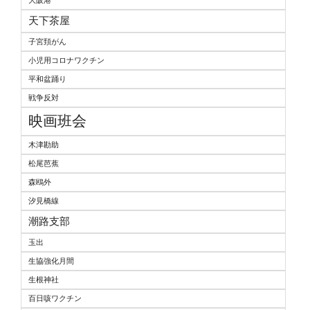
天下茶屋
子宮頚がん
小児用コロナワクチン
平和盆踊り
戦争反対
映画班会
木津勘助
松尾芭蕉
森鴎外
汐見橋線
潮路支部
玉出
生協強化月間
生根神社
百日咳ワクチン