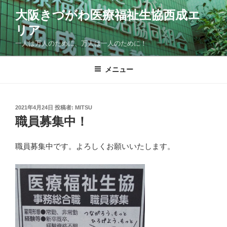
コ
大阪きづがわ医療福祉生協西成エ
ン
リア
テ
ン
一人は万人のために、万人は一人のために！
ツ
へ
メニュー
ス
キ
ッ
投
2021年4月24日
投稿者:
MITSU
プ
稿
職員募集中！
日:
職員募集中です。よろしくお願いいたします。