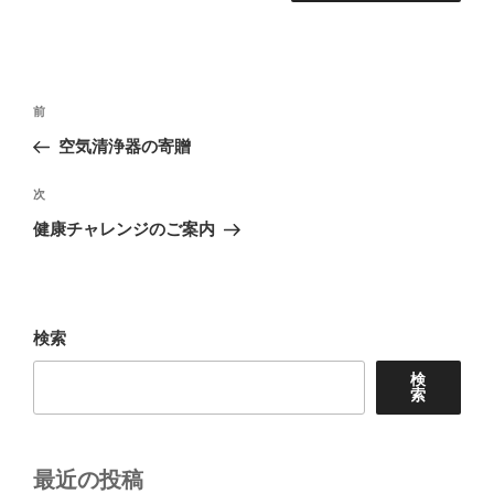
投
前
前
稿
の
空気清浄器の寄贈
ナ
投
ビ
稿
次
次
ゲ
の
健康チャレンジのご案内
投
ー
稿
シ
ョ
検索
ン
検
索
最近の投稿