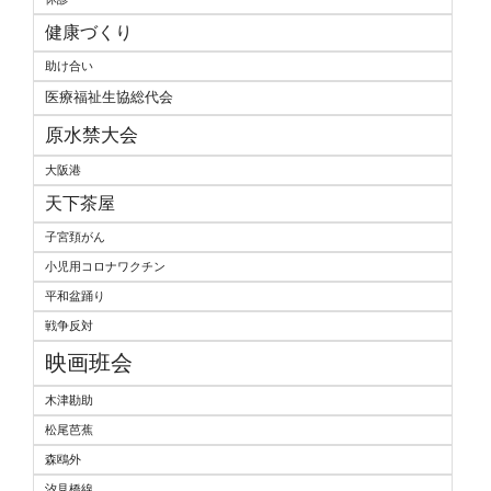
健康づくり
助け合い
医療福祉生協総代会
原水禁大会
大阪港
天下茶屋
子宮頚がん
小児用コロナワクチン
平和盆踊り
戦争反対
映画班会
木津勘助
松尾芭蕉
森鴎外
汐見橋線