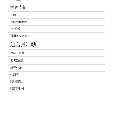
潮路支部
玉出
生協強化月間
生根神社
百日咳ワクチン
組合員活動
西成と京都
西成空襲
親子Web
鉄眼寺
阿弥陀池
阿部野神社