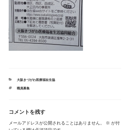
カ
大阪きづがわ医療福祉生協
テ
タ
職員募集
ゴ
グ
リ
ー
コメントを残す
メールアドレスが公開されることはありません。
※
が付
いている欄は必須項目です