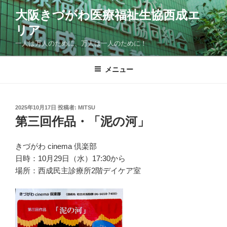
コ
大阪きづがわ医療福祉生協西成エ
ン
リア
テ
ン
一人は万人のために、万人は一人のために！
ツ
へ
メニュー
ス
キ
ッ
投
2025年10月17日
投稿者:
MITSU
プ
稿
第三回作品・「泥の河」
日:
きづがわ cinema 倶楽部
日時：10月29日（水）17:30から
場所：西成民主診療所2階デイケア室