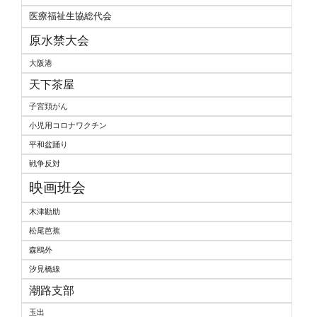
医療福祉生協総代会
原水禁大会
大阪港
天下茶屋
子宮頚がん
小児用コロナワクチン
平和盆踊り
戦争反対
映画班会
木津勘助
松尾芭蕉
森鴎外
汐見橋線
潮路支部
玉出