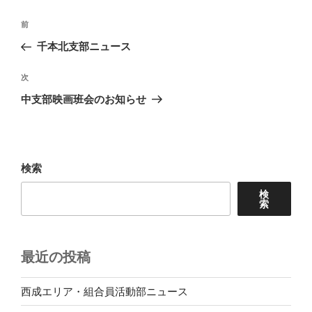
投
前
前
稿
の
千本北支部ニュース
ナ
投
ビ
稿
次
次
ゲ
の
中支部映画班会のお知らせ
投
ー
稿
シ
ョ
検索
ン
検
索
最近の投稿
西成エリア・組合員活動部ニュース