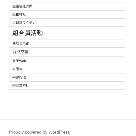
生協強化月間
生根神社
百日咳ワクチン
組合員活動
西成と京都
西成空襲
親子Web
鉄眼寺
阿弥陀池
阿部野神社
Proudly powered by WordPress