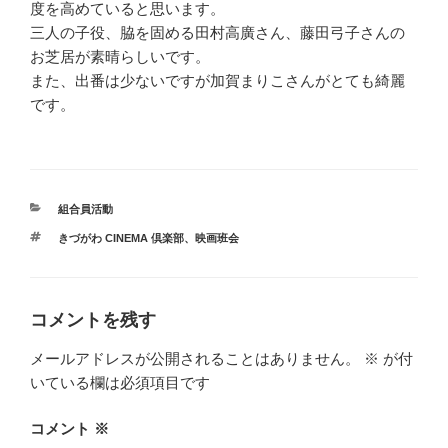
度を高めていると思います。
三人の子役、脇を固める田村高廣さん、藤田弓子さんの
お芝居が素晴らしいです。
また、出番は少ないですが加賀まりこさんがとても綺麗
です。
カ
組合員活動
テ
タ
きづがわ CINEMA 倶楽部
、
映画班会
ゴ
グ
リ
ー
コメントを残す
メールアドレスが公開されることはありません。
※
が付
いている欄は必須項目です
コメント
※