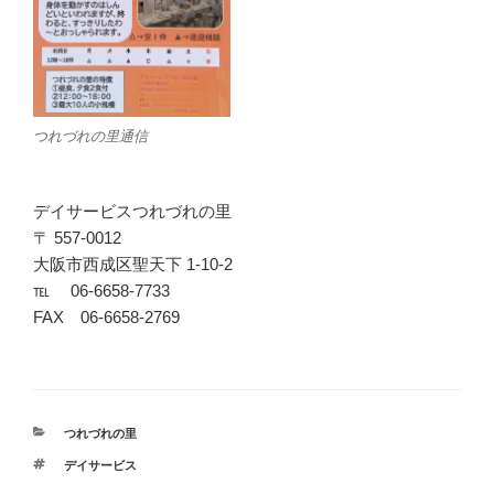
つれづれの里通信
デイサービスつれづれの里
〒 557-0012
大阪市西成区聖天下 1-10-2
℡ 06-6658-7733
FAX 06-6658-2769
カ
つれづれの里
テ
タ
デイサービス
ゴ
グ
リ