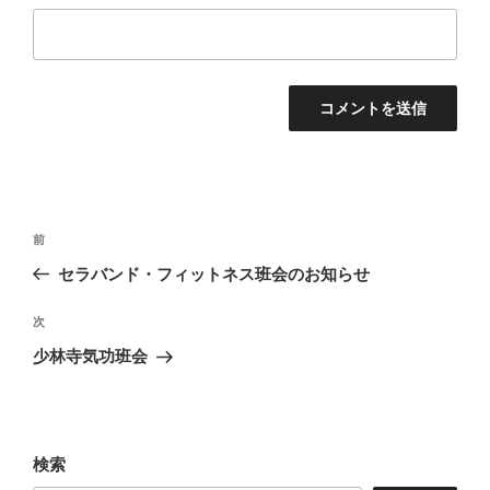
投
前
前
稿
の
セラバンド・フィットネス班会のお知らせ
ナ
投
ビ
稿
次
次
ゲ
の
少林寺気功班会
投
ー
稿
シ
ョ
検索
ン