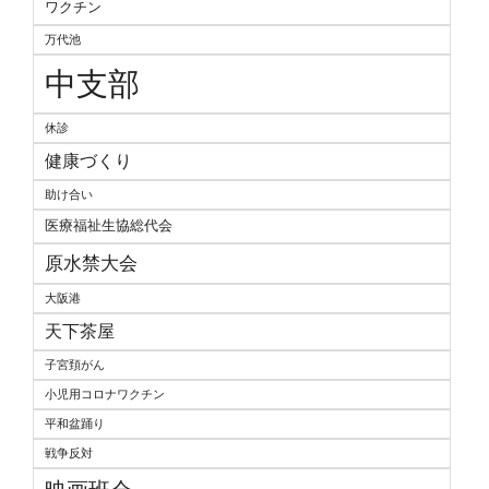
ワクチン
万代池
中支部
休診
健康づくり
助け合い
医療福祉生協総代会
原水禁大会
大阪港
天下茶屋
子宮頚がん
小児用コロナワクチン
平和盆踊り
戦争反対