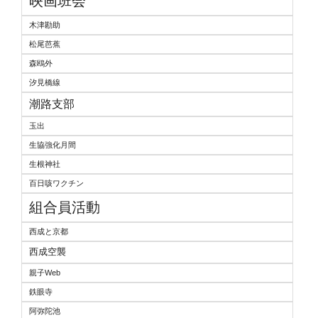
映画班会
木津勘助
松尾芭蕉
森鴎外
汐見橋線
潮路支部
玉出
生協強化月間
生根神社
百日咳ワクチン
組合員活動
西成と京都
西成空襲
親子Web
鉄眼寺
阿弥陀池