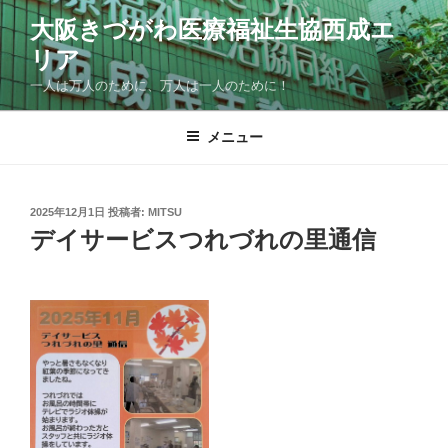
コ
大阪きづがわ医療福祉生協西成エ
ン
リア
テ
ン
一人は万人のために、万人は一人のために！
ツ
へ
メニュー
ス
キ
ッ
投
2025年12月1日
投稿者:
MITSU
プ
稿
デイサービスつれづれの里通信
日: