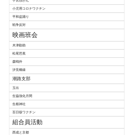
子宮頚がん
小児用コロナワクチン
平和盆踊り
戦争反対
映画班会
木津勘助
松尾芭蕉
森鴎外
汐見橋線
潮路支部
玉出
生協強化月間
生根神社
百日咳ワクチン
組合員活動
西成と京都