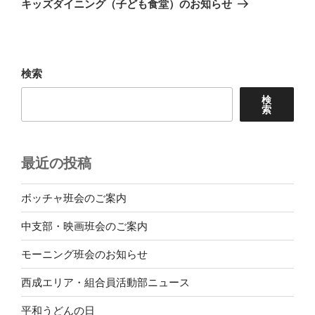
キッズダイニング（子ども食堂）のお知らせ
投
ー
稿
シ
ョ
検索
ン
検
索
最近の投稿
ボッチャ班会のご案内
中支部・映画班会のご案内
モーニング班会のお知らせ
西成エリア・組合員活動部ニュース
平和うどんの日