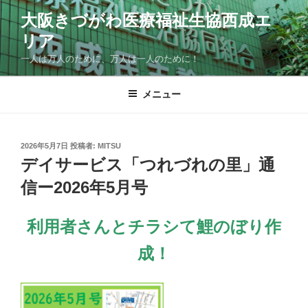
コ
大阪きづがわ医療福祉生協西成エ
ン
リア
テ
ン
一人は万人のために、万人は一人のために！
ツ
へ
メニュー
ス
キ
ッ
投
2026年5月7日
投稿者:
MITSU
プ
稿
デイサービス「つれづれの里」通
日:
信ー2026年5月号
利用者さんとチラシて鯉のぼり作
成！