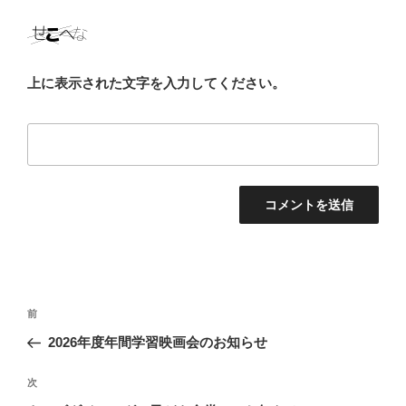
上に表示された文字を入力してください。
投
前
前
稿
の
2026年度年間学習映画会のお知らせ
ナ
投
ビ
稿
次
次
ゲ
の