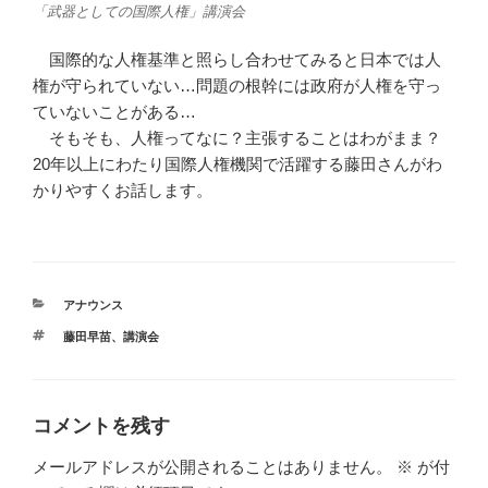
「武器としての国際人権」講演会
国際的な人権基準と照らし合わせてみると日本では人
権が守られていない…問題の根幹には政府が人権を守っ
ていないことがある…
そもそも、人権ってなに？主張することはわがまま？
20年以上にわたり国際人権機関で活躍する藤田さんがわ
かりやすくお話します。
カ
アナウンス
テ
タ
藤田早苗
、
講演会
ゴ
グ
リ
ー
コメントを残す
メールアドレスが公開されることはありません。
※
が付