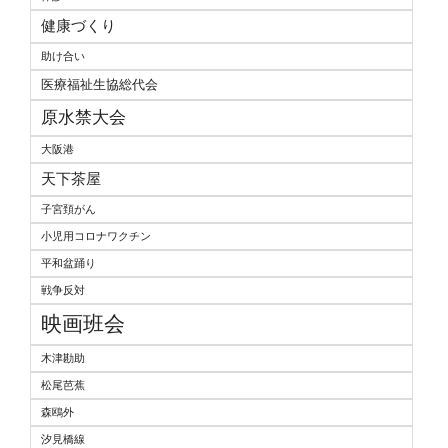
健康づくり
助け合い
医療福祉生協総代会
原水禁大会
大阪港
天下茶屋
子宮頚がん
小児用コロナワクチン
平和盆踊り
戦争反対
映画班会
木津勘助
松尾芭蕉
森鴎外
汐見橋線