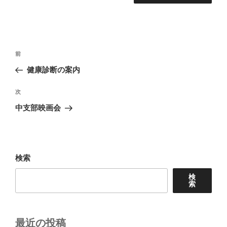
投
前
前
稿
の
健康診断の案内
ナ
投
ビ
稿
次
次
ゲ
の
中支部映画会
投
ー
稿
シ
ョ
検索
ン
検
索
最近の投稿