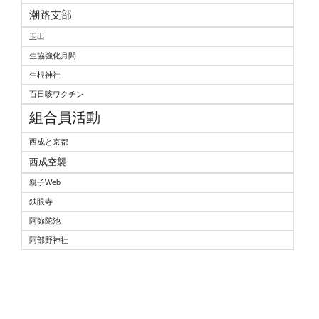
潮路支部
玉出
生協強化月間
生根神社
百日咳ワクチン
組合員活動
西成と京都
西成空襲
親子Web
鉄眼寺
阿弥陀池
阿部野神社