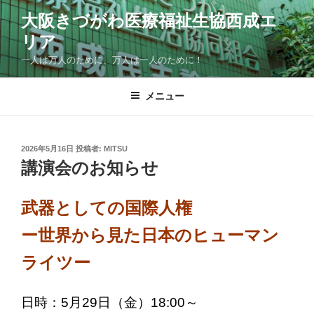
コ
大阪きづがわ医療福祉生協西成エ
ン
リア
テ
ン
一人は万人のために、万人は一人のために！
ツ
へ
メニュー
ス
キ
ッ
投
2026年5月16日
投稿者:
MITSU
プ
稿
講演会のお知らせ
日:
武器としての国際人権
ー世界から見た日本のヒューマン
ライツー
日時：5月29日（金）18:00～