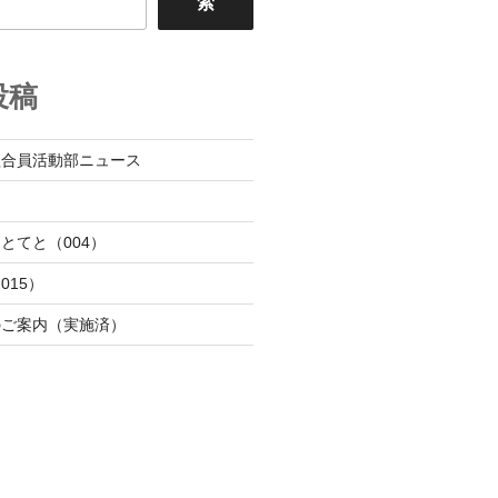
索
投稿
組合員活動部ニュース
日
とてと（004）
015）
のご案内（実施済）