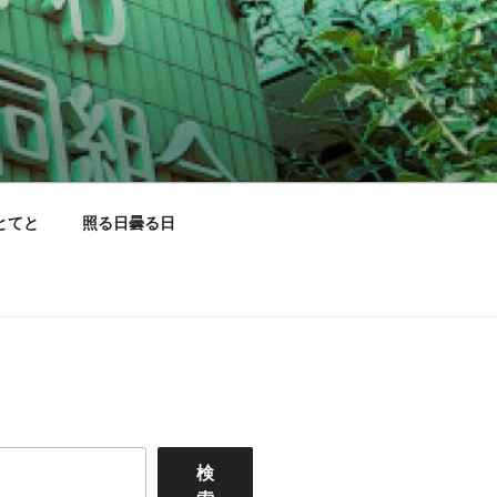
とてと
照る日曇る日
検