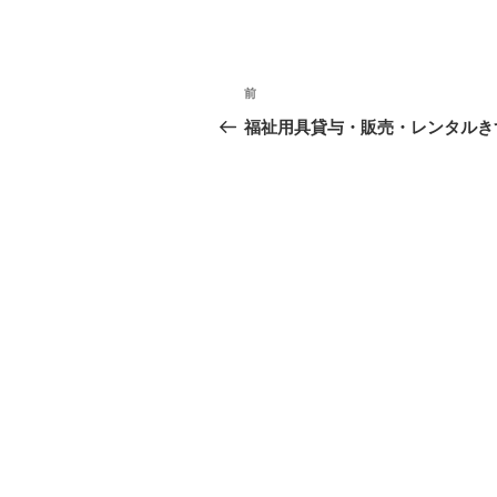
投
前
前
稿
の
福祉用具貸与・販売・レンタルき
投
ナ
稿
ビ
ゲ
ー
シ
ョ
ン