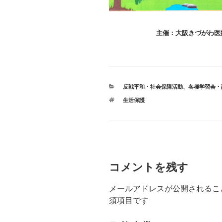
主催：大阪きづがわ医
カ
反戦平和・社会保障活動
、
各種学習会・
テ
タ
生活保護
ゴ
グ
リ
ー
コメントを残す
メールアドレスが公開されるこ
須項目です