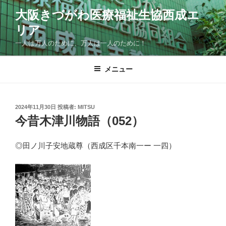
コ
大阪きづがわ医療福祉生協西成エ
ン
リア
テ
ン
一人は万人のために、万人は一人のために！
ツ
へ
メニュー
ス
キ
ッ
投
2024年11月30日
投稿者:
MITSU
プ
稿
今昔木津川物語（052）
日:
◎田ノ川子安地蔵尊（西成区千本南一ー 一四）