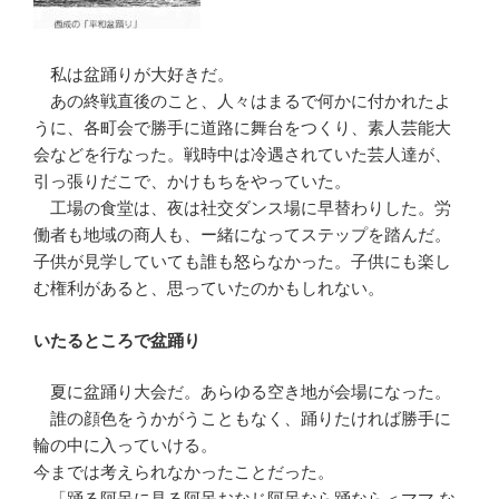
私は盆踊りが大好きだ。
あの終戦直後のこと、人々はまるで何かに付かれたよ
うに、各町会で勝手に道路に舞台をつくり、素人芸能大
会などを行なった。戦時中は冷遇されていた芸人達が、
引っ張りだこで、かけもちをやっていた。
工場の食堂は、夜は社交ダンス場に早替わりした。労
働者も地域の商人も、ー緒になってステップを踏んだ。
子供が見学していても誰も怒らなかった。子供にも楽し
む権利があると、思っていたのかもしれない。
いたるところで盆踊り
夏に盆踊り大会だ。あらゆる空き地が会場になった。
誰の顔色をうかがうこともなく、踊りたければ勝手に
輪の中に入っていける。
今までは考えられなかったことだった。
「踊る阿呆に見る阿呆おなじ阿呆なら踊なら＜ママ な