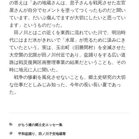
の答えは「あの地蔵さんは、息子さんを戦死させた左官
屋さんが自分でセメントを塗ってつくったものだと聞い
ています。だいぶ傷んでますが大切にしたいと思ってい
ます」というものだった。
田ノ川とはこの近くを東西に流れていた川で、明治時
代にはまだ水がきれいで「水屋」が売るために汲みにき
ていたという。実は、玉出町（旧勝間村）を全滅させた
大空襲の北限が田ノ川付近であり、盆踊りをする広い道
路は戦災復興区画整理事業の結果だということも、その
時に地元に人に聞いた。
戦争の惨劇を風化させないことも、郷土史研究の大切
な仕事だとしみじみ知った、今年の長い長い夏であっ
た。
カ
がもう健の郷土史エッセー集
テ
タ
平和盆踊り
、
田ノ川子安地蔵尊
ゴ
グ