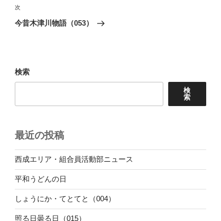
ビ
稿
次
次
ゲ
の
今昔木津川物語（053）
投
ー
稿
シ
ョ
検索
ン
検
索
最近の投稿
西成エリア・組合員活動部ニュース
平和うどんの日
しょうにか・てとてと（004）
照る日曇る日（015）