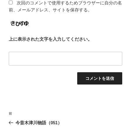
次回のコメントで使用するためブラウザーに自分の名
前、メールアドレス、サイトを保存する。
上に表示された文字を入力してください。
投
前
前
稿
の
今昔木津川物語（051）
ナ
投