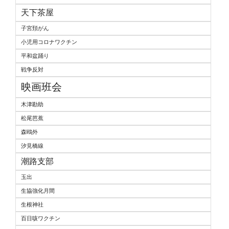
天下茶屋
子宮頚がん
小児用コロナワクチン
平和盆踊り
戦争反対
映画班会
木津勘助
松尾芭蕉
森鴎外
汐見橋線
潮路支部
玉出
生協強化月間
生根神社
百日咳ワクチン