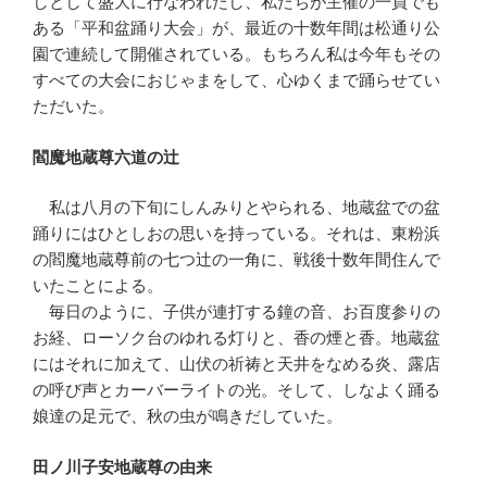
しとして盛大に行なわれたし、私たちが主催の一員でも
ある「平和盆踊り大会」が、最近の十数年間は松通り公
園で連続して開催されている。もちろん私は今年もその
すべての大会におじゃまをして、心ゆくまで踊らせてい
ただいた。
閻魔地蔵尊六道の辻
私は八月の下旬にしんみりとやられる、地蔵盆での盆
踊りにはひとしおの思いを持っている。それは、東粉浜
の閻魔地蔵尊前の七つ辻の一角に、戦後十数年間住んで
いたことによる。
毎日のように、子供が連打する鐘の音、お百度参りの
お経、ローソク台のゆれる灯りと、香の煙と香。地蔵盆
にはそれに加えて、山伏の祈祷と天井をなめる炎、露店
の呼び声とカーバーライトの光。そして、しなよく踊る
娘達の足元で、秋の虫が鳴きだしていた。
田ノ川子安地蔵尊の由来