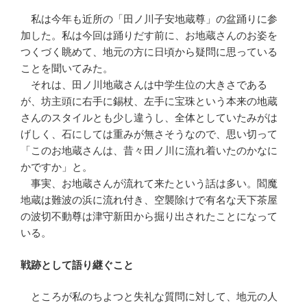
私は今年も近所の「田ノ川子安地蔵尊」の盆踊りに参
加した。私は今回は踊りだす前に、お地蔵さんのお姿を
つくづく眺めて、地元の方に日頃から疑問に思っている
ことを聞いてみた。
それは、田ノ川地蔵さんは中学生位の大きさである
が、坊主頭に右手に錫杖、左手に宝珠という本来の地蔵
さんのスタイルとも少し違うし、全体としていたみがは
げしく、石にしては重みが無さそうなので、思い切って
「このお地蔵さんは、昔々田ノ川に流れ着いたのかなに
かですか」と。
事実、お地蔵さんが流れて来たという話は多い。閻魔
地蔵は難波の浜に流れ付き、空襲除けで有名な天下茶屋
の波切不動尊は津守新田から掘り出されたことになって
いる。
戦跡として語り継ぐこと
ところが私のちよつと失礼な質問に対して、地元の人