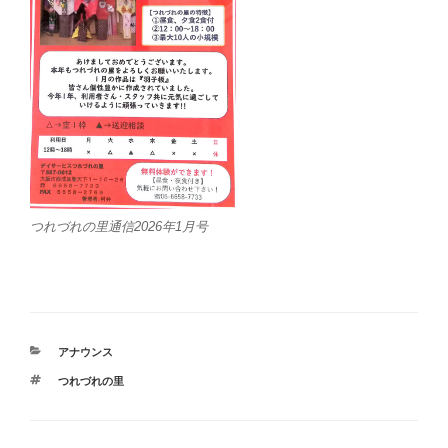
つれづれの里通信2026年1月号
カ
アナウンス
テ
タ
つれづれの里
ゴ
グ
リ
ー