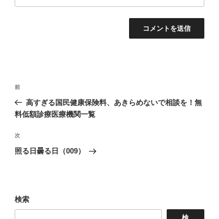
投
前
前
稿
の
高すぎる国民健康保険料、あきらめないで相談を！無
ナ
投
料低額診療医療機関一覧
ビ
稿
ゲ
次
次
の
ー
照る日曇る日（009）
投
シ
稿
ョ
ン
検索
検