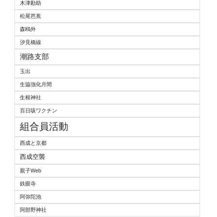
木津勘助
松尾芭蕉
森鴎外
汐見橋線
潮路支部
玉出
生協強化月間
生根神社
百日咳ワクチン
組合員活動
西成と京都
西成空襲
親子Web
鉄眼寺
阿弥陀池
阿部野神社