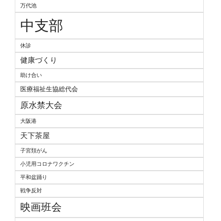
万代池
中支部
休診
健康づくり
助け合い
医療福祉生協総代会
原水禁大会
大阪港
天下茶屋
子宮頚がん
小児用コロナワクチン
平和盆踊り
戦争反対
映画班会