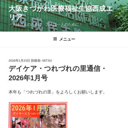
コ
大阪きづがわ医療福祉生協西成エ
ン
リア
テ
ン
一人は万人のために、万人は一人のために！
ツ
へ
メニュー
ス
キ
ッ
投
2026年1月23日
投稿者:
MITSU
プ
稿
デイケア・つれづれの里通信・
日:
2026年1月号
本年も「つれづれの里」をよろしくお願いします。