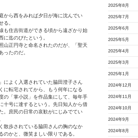
2025年8月
庭から西をみれば夕日が海に沈んでい
2025年7月
せる。
2025年6月
線も住吉街道ができる頃から遠ざかり始
西に迄のびたという。
2025年5月
照山正円寺と命名されたのだが、「聖天
2025年4月
あったのだ。
2025年3月
2025年1月
」によく入選されていた脇田澄子さん
2024年12月
くに転宅されてから、もう何年になる
2024年11月
度の「掌小説」を作品集にして、毎年手
に十号に達するという。先日知人から借
2024年10月
た。庶民の日常の哀歓がにじみでてい
。
2024年9月
く散歩されている脇田さんの胸のなか
2024年8月
るのかと、微笑ましい限りである。