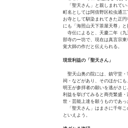
「聖天さん」と親しまれてい
町名としては阿倍野区松虫通三
お寺として馴染まれてきた正円
にも「海照山天下茶屋天尊」と
寺伝によると、天慶二年（九
部寺のー坊で、現在は真言宗東
覚大師の作だと伝えられる。
現世利益の「聖天さん」
聖天山奥の院には、鎮守堂・寄
祠・などがあり、そのほかにも
明王が参拝者の願いを逃がさじ
利益を挙げてみると商売繁盛・
世・芸能上達を願うものであっ
「聖天さん」はまさに千年こ
といえよう。