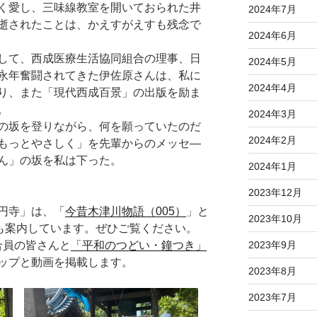
く愛し、三味線教室を開いておられた井
2024年7月
逝されたことは、かえすがえすも残念で
2024年6月
して、西成医療生活協同組合の理事、日
2024年5月
永年奮闘されてきた伊佐原さんは、私に
2024年4月
り、また「現代西成百景」の出版を励ま
。
2024年3月
の坂を登りながら、何を願っていたのだ
2024年2月
もっとやさしく」を先輩からのメッセ—
ん」の坂を私は下った。
2024年1月
2023年12月
円寺」は、「
今昔木津川物語（005）
」と
2023年10月
も案内しています。ぜひご覧ください。
組合員の皆さんと
「平和のつどい・鐘つき」
2023年9月
ップと動画を掲載します。
2023年8月
2023年7月