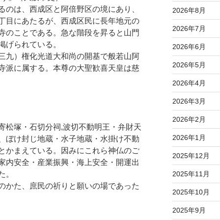
るのは、西成区と阿倍野区の境にあり、
2026年8月
丁目にあたるが、西成区民に長年地元の
2026年7月
寺のことである。急な階段を昇ると山門
掲げられている。
2026年6月
三九）権化光道大和尚の開基で般若山阿
2026年5月
寺派に属する。本尊の大聖歓喜天皇は慈
2026年4月
2026年3月
2026年2月
松塚・石切分祠,波切不動明王・弁財天
2026年1月
、ぼけ封じ地蔵・水子地蔵・水掛け不動
とかまえている。因みにこれら神仏のご
2025年12月
家内安全・産業振興・海上安全・開運出
た。
2025年11月
のかた、庶民の祈りと願いの場であった
2025年10月
2025年9月