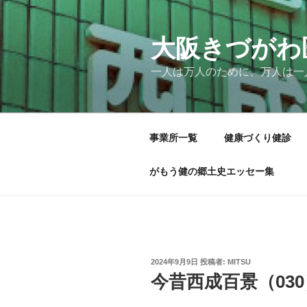
コ
ン
テ
大阪きづがわ
ン
一人は万人のために、万人は一
ツ
へ
ス
キ
事業所一覧
健康づくり健診
ッ
プ
がもう健の郷土史エッセー集
投
2024年9月9日
投稿者:
MITSU
稿
今昔西成百景（030
日: