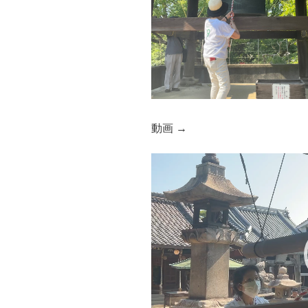
動画 →
動
画
プ
レ
ー
ヤ
ー