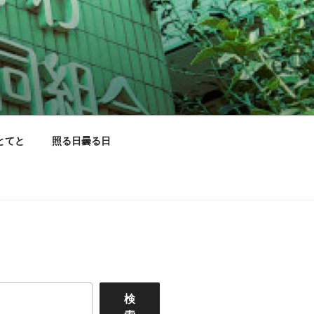
とてと
照る日曇る日
検