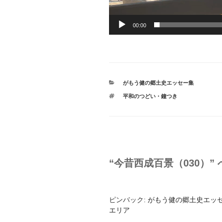
00:00
カ
がもう健の郷土史エッセー集
テ
タ
平和のつどい・鐘つき
ゴ
グ
リ
ー
“今昔西成百景（030）”
ピンバック:
がもう健の郷土史エッセ
エリア