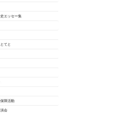
土史エッセー集
てとてと
診
会保障活動
講演会