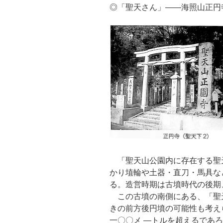
◎「聖天さん」——海照山正円
「聖天山公園内に存在する聖
かり埴輪や土器・直刀・馬具な
る。造営時期は古墳時代の後期
この古墳の南側にある、「聖
きの前方後円墳の可能性も考え
一〇〇メ —トルを超えるであ