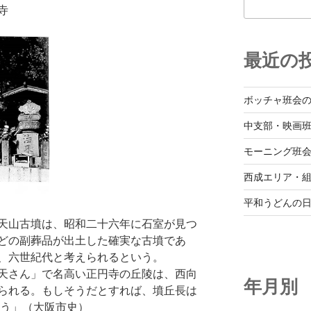
寺
最近の
ボッチャ班会
中支部・映画
モーニング班
西成エリア・
平和うどんの
天山古墳は、昭和二十六年に石室が見つ
どの副葬品が出土した確実な古墳であ
、六世紀代と考えられるという。
天さん」で名高い正円寺の丘陵は、西向
年月別
られる。もしそうだとすれば、墳丘長は
ろう」（大阪市史）