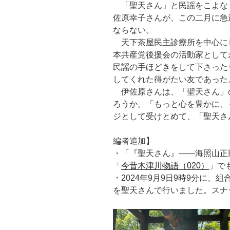
「聖天さん」と民謡をこよな
佐原幸子さんが、この二月に急
ならない。
天下茶屋民主診療所を中心に
本共産党後援会の活動家として
民謡の手ほどきをして下さった
してくれた得がたい友であった
伊佐原さんは、「聖天さん」
ろうか。「もっと心を豊かに、
ジとして受けとめて、「聖天さ
編者追加】
・「『聖天さん』——海照山正
「
今昔木津川物語（020）
」で
・2024年9月9日9時9分に、
を聖天さんで行いました。スナ